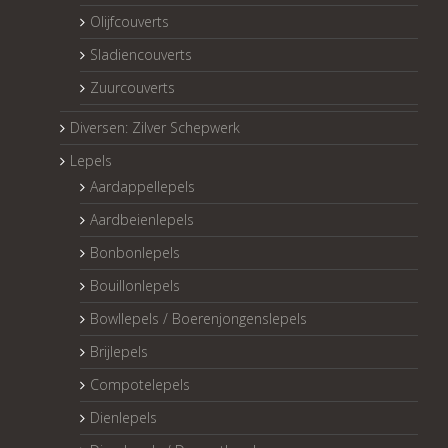
Olijfcouverts
Sladiencouverts
Zuurcouverts
Diversen: Zilver Schepwerk
Lepels
Aardappellepels
Aardbeienlepels
Bonbonlepels
Bouillonlepels
Bowllepels / Boerenjongenslepels
Brijlepels
Compotelepels
Dienlepels