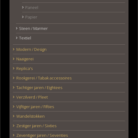
Paneel
Papier
Steen / Marmer
Textiel
Modern / Design
Naaigerei
Replica's
Rookgerei / Tabak accessoires
Tachtiger jaren / Eightees
Verzilverd / Pleet
Vijftiger jaren / Fifties
Wandelstokken
Zestiger jaren / Sixties
Zeventiger jaren / Seventies