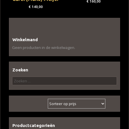
€
160,00
€
140,00
1
2
>
Page 1 of 2
Winkelmand
Geen producten in de winkelwagen.
Zoeken
Zoeken
naar:
Productcategorieën