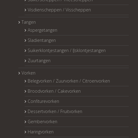
Visdienscheppen / Visscheppen
Tangen
Aspergetangen
Sladientangen
Suikerklontjestangen / IJsklontjestangen
Zuurtangen
Vorken
Belegvorken / Zuurvorken / Citroenvorken
Broodvorken / Cakevorken
Confiturevorken
Dessertvorken / Fruitvorken
Gembervorken
Haringvorken