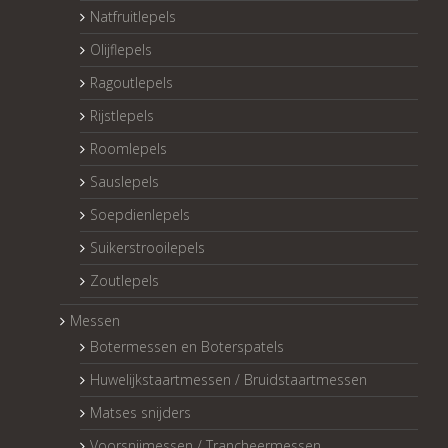
Natfruitlepels
Olijflepels
Ragoutlepels
Rijstlepels
Roomlepels
Sauslepels
Soepdienlepels
Suikerstrooilepels
Zoutlepels
Messen
Botermessen en Boterspatels
Huwelijkstaartmessen / Bruidstaartmessen
Matses snijders
Voorsnijmessen / Trancheermessen