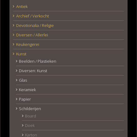
Antiek
Archief / Verkocht
Devotionalia / Religie
Diversen / Allerlei
Keukengerei
Kunst
Beelden / Plastieken
Diversen: Kunst
Glas
Keramiek
Papier
Schilderijen
Board
Doek
Karton