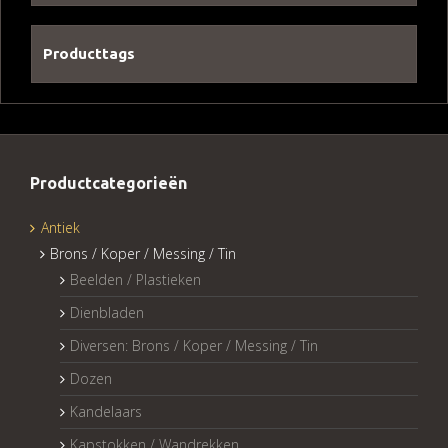
Producttags
Productcategorieën
Antiek
Brons / Koper / Messing / Tin
Beelden / Plastieken
Dienbladen
Diversen: Brons / Koper / Messing / Tin
Dozen
Kandelaars
Kapstokken / Wandrekken