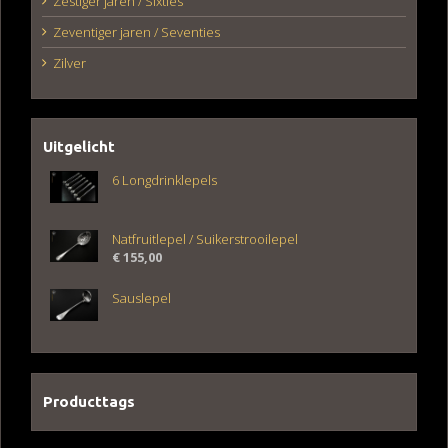
Zestiger jaren / Sixties
Zeventiger jaren / Seventies
Zilver
Uitgelicht
6 Longdrinklepels
Natfruitlepel / Suikerstrooilepel
€
155,00
Sauslepel
Producttags