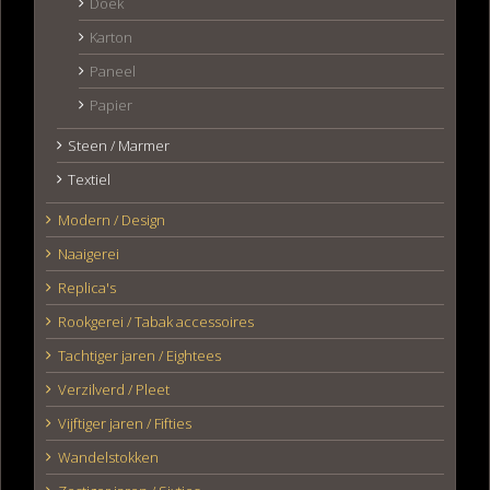
Doek
Karton
Paneel
Papier
Steen / Marmer
Textiel
Modern / Design
Naaigerei
Replica's
Rookgerei / Tabak accessoires
Tachtiger jaren / Eightees
Verzilverd / Pleet
Vijftiger jaren / Fifties
Wandelstokken