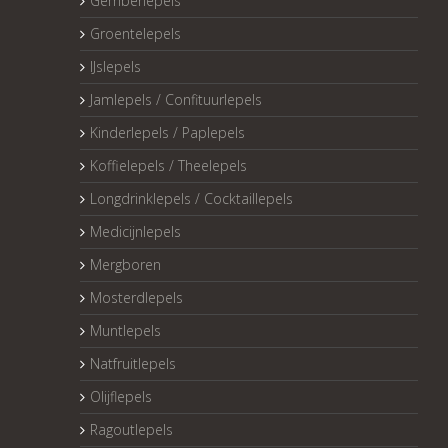
Gemberlepels
Groentelepels
IJslepels
Jamlepels / Confituurlepels
Kinderlepels / Paplepels
Koffielepels / Theelepels
Longdrinklepels / Cocktaillepels
Medicijnlepels
Mergboren
Mosterdlepels
Muntlepels
Natfruitlepels
Olijflepels
Ragoutlepels