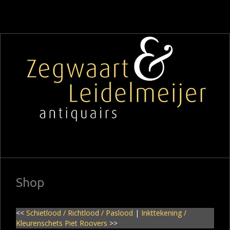
Shop
<<
Schietlood / Richtlood / Paslood
|
Inkttekening /
Kleurenschets Piet Roovers
>>