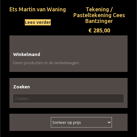
Ets Martin van Waning
Tekening /
Pasteltekening Cees
Bantzinger
Lees verder
€
285,00
Winkelmand
Geen producten in de winkelwagen.
Zoeken
Zoeken
naar: