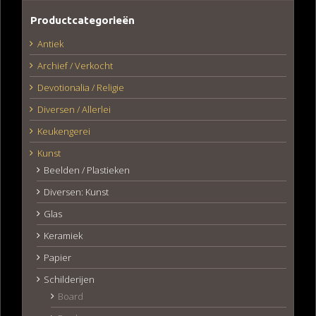
Productcategorieën
Antiek
Archief / Verkocht
Devotionalia / Religie
Diversen / Allerlei
Keukengerei
Kunst
Beelden / Plastieken
Diversen: Kunst
Glas
Keramiek
Papier
Schilderijen
Board