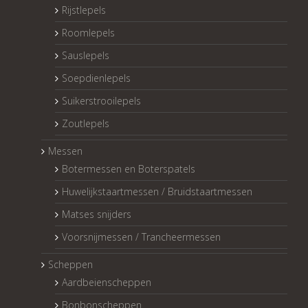
Rijstlepels
Roomlepels
Sauslepels
Soepdienlepels
Suikerstrooilepels
Zoutlepels
Messen
Botermessen en Boterspatels
Huwelijkstaartmessen / Bruidstaartmessen
Matses snijders
Voorsnijmessen / Trancheermessen
Scheppen
Aardbeienscheppen
Bonbonscheppen