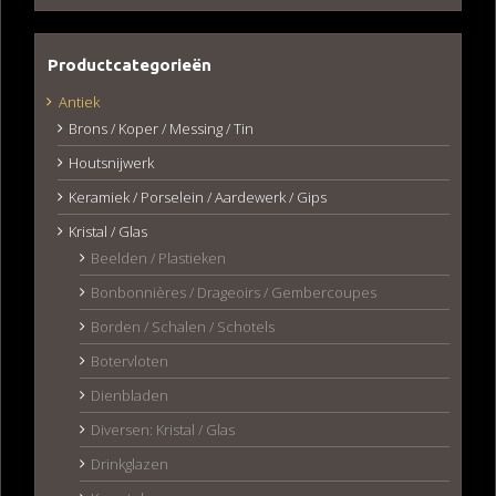
Productcategorieën
Antiek
Brons / Koper / Messing / Tin
Houtsnijwerk
Keramiek / Porselein / Aardewerk / Gips
Kristal / Glas
Beelden / Plastieken
Bonbonnières / Drageoirs / Gembercoupes
Borden / Schalen / Schotels
Botervloten
Dienbladen
Diversen: Kristal / Glas
Drinkglazen