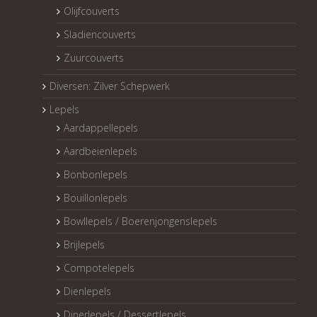
Olijfcouverts
Sladiencouverts
Zuurcouverts
Diversen: Zilver Schepwerk
Lepels
Aardappellepels
Aardbeienlepels
Bonbonlepels
Bouillonlepels
Bowllepels / Boerenjongenslepels
Brijlepels
Compotelepels
Dienlepels
Dinerlepels / Dessertlepels