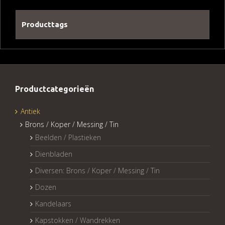
Producttags
Productcategorieën
Antiek
Brons / Koper / Messing / Tin
Beelden / Plastieken
Dienbladen
Diversen: Brons / Koper / Messing / Tin
Dozen
Kandelaars
Kapstokken / Wandrekken