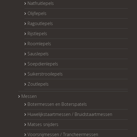
Natfruitlepels
Olijflepels
Ragoutlepels
Rijstlepels
Roomlepels
Sauslepels
Soepdienlepels
Suikerstrooilepels
Zoutlepels
Messen
Botermessen en Boterspatels
Huwelijkstaartmessen / Bruidstaartmessen
Matses snijders
Voorsnijmessen / Trancheermessen