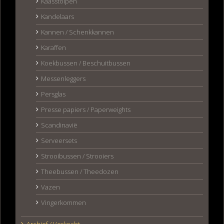
Kaasstolpen
Kandelaars
Kannen / Schenkkannen
Karaffen
Koekbussen / Beschuitbussen
Messenleggers
Persglas
Presse papiers / Paperweights
Scandinavië
Serveersets
Strooibussen / Strooiers
Theebussen / Theedozen
Vazen
Vingerkommen
Archief / Verkocht