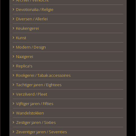
Devotionalia / Religie
Diversen / Allerlei
Keukengerei
Kunst
Modern / Design
Naaigerei
Replica's
Rookgerei / Tabak accessoires
Tachtiger jaren / Eightees
Verzilverd / Pleet
Vijftiger jaren / Fifties
Wandelstokken
Zestiger jaren / Sixties
Zeventiger jaren / Seventies