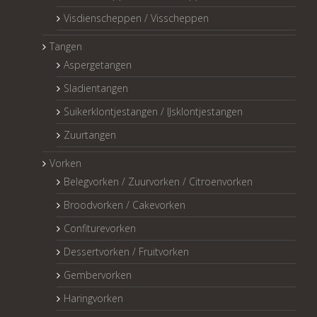
Visdienscheppen / Visscheppen
Tangen
Aspergetangen
Sladientangen
Suikerklontjestangen / IJsklontjestangen
Zuurtangen
Vorken
Belegvorken / Zuurvorken / Citroenvorken
Broodvorken / Cakevorken
Confiturevorken
Dessertvorken / Fruitvorken
Gembervorken
Haringvorken