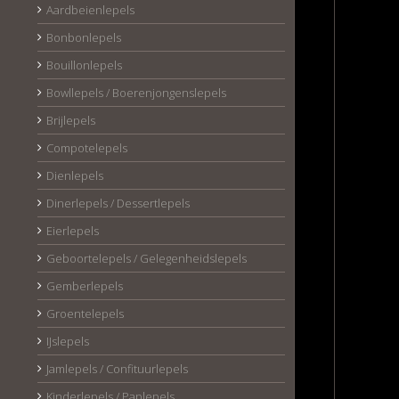
Aardbeienlepels
Bonbonlepels
Bouillonlepels
Bowllepels / Boerenjongenslepels
Brijlepels
Compotelepels
Dienlepels
Dinerlepels / Dessertlepels
Eierlepels
Geboortelepels / Gelegenheidslepels
Gemberlepels
Groentelepels
IJslepels
Jamlepels / Confituurlepels
Kinderlepels / Paplepels