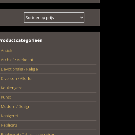
Productcategorieën
Antiek
Archief / Verkocht
Devotionalia / Religie
Diversen / Allerlei
Keukengerei
Kunst
Modern / Design
Naaigerei
Replica's
Rookgerei / Tabak accessoires