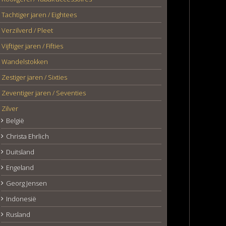
Tachtiger jaren / Eightees
Verzilverd / Pleet
Vijftiger jaren / Fifties
Wandelstokken
Zestiger jaren / Sixties
Zeventiger jaren / Seventies
Zilver
België
Christa Ehrlich
Duitsland
Engeland
Georg Jensen
Indonesië
Rusland