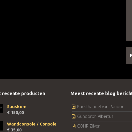
 recente producten
Meest recente blog berich
Sauskom
Kunsthandel van Paridon
€
150,00
Gundorph Albertus
Wandconsole / Console
COHR Zilver
€
35,00