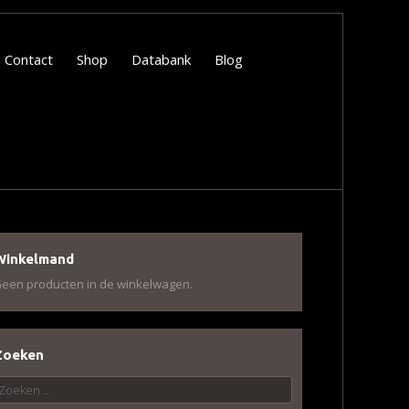
Contact
Shop
Databank
Blog
Winkelmand
een producten in de winkelwagen.
Zoeken
oeken
aar: