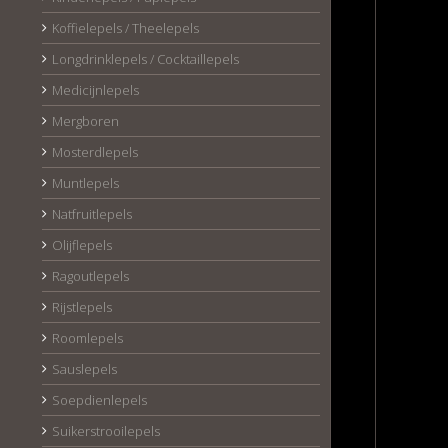
Koffielepels / Theelepels
Longdrinklepels / Cocktaillepels
Medicijnlepels
Mergboren
Mosterdlepels
Muntlepels
Natfruitlepels
Olijflepels
Ragoutlepels
Rijstlepels
Roomlepels
Sauslepels
Soepdienlepels
Suikerstrooilepels