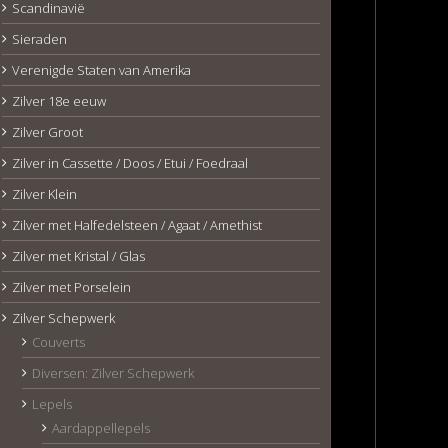
Scandinavië
Sieraden
Verenigde Staten van Amerika
Zilver 18e eeuw
Zilver Groot
Zilver in Cassette / Doos / Etui / Foedraal
Zilver Klein
Zilver met Halfedelsteen / Agaat / Amethist
Zilver met Kristal / Glas
Zilver met Porselein
Zilver Schepwerk
Couverts
Diversen: Zilver Schepwerk
Lepels
Aardappellepels