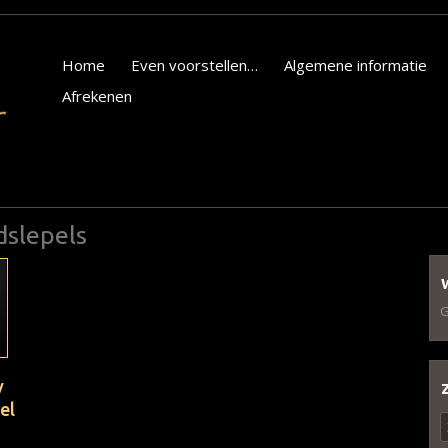
Home
Even voorstellen…
Algemene informatie
Afrekenen
dslepels
G
/
el
Z
n