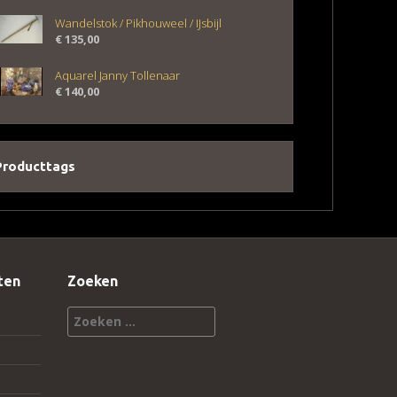
Wandelstok / Pikhouweel / IJsbijl
€
135,00
Aquarel Janny Tollenaar
€
140,00
Producttags
ten
Zoeken
Zoeken
naar: