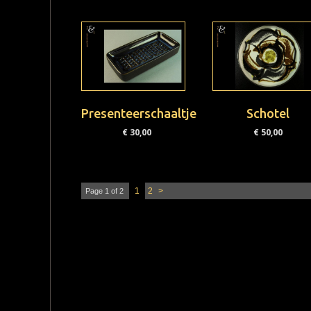
Presenteerschaaltje
Schotel
€
30,00
€
50,00
1
2
>
Page 1 of 2