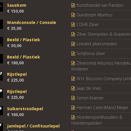
Sauskom
Kunsthandel van Paridon
€
150,00
Gundorph Albertus
Wandconsole / Console
COHR Zilver
€
35,00
Zilver Stempelen & Graveren
Beeld / Plastiek
Lintveld zilversmeden
€
30,00
Schijfsma zilver
Beeld / Plastiek
€
180,00
Zilversmid Antonius Hendrik
Kinderen
Rijstlepel
W.H. Bossons Company Limi
€
225,00
Jaap de Vries
Rijstlepel
€
225,00
Simon Kramer
Herman Carel (Mans) Meijer
Suikerstrooilepel
€
160,00
Hoedenspeldhouders &
Hoedenspelden
Jamlepel / Confituurlepel