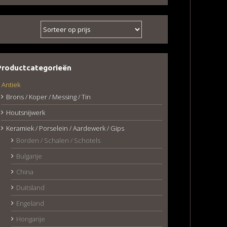
Productcategorieën
Antiek
Brons / Koper / Messing / Tin
Houtsnijwerk
Keramiek / Porselein / Aardewerk / Gips
Borden / Schalen / Schotels
Bulgarije
China
Duitsland
Engeland
Hongarije