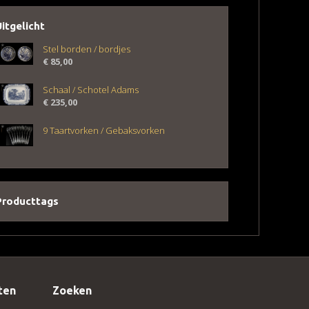
Uitgelicht
Stel borden / bordjes
€
85,00
Schaal / Schotel Adams
€
235,00
9 Taartvorken / Gebaksvorken
Producttags
ten
Zoeken