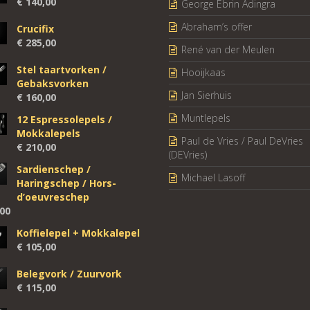
€
140,00
George Ebrin Adingra
Abraham’s offer
Crucifix
€
285,00
René van der Meulen
Stel taartvorken /
Hooijkaas
Gebaksvorken
Jan Sierhuis
€
160,00
Muntlepels
12 Espressolepels /
Mokkalepels
Paul de Vries / Paul DeVries
€
210,00
(DEVries)
Sardienschep /
Michael Lasoff
Haringschep / Hors-
d’oeuvreschep
00
Koffielepel + Mokkalepel
€
105,00
Belegvork / Zuurvork
€
115,00