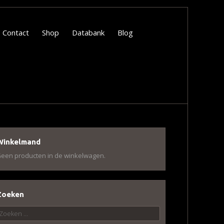
Contact
Shop
Databank
Blog
Winkelmand
een producten in de winkelwagen.
Zoeken
oeken
aar: