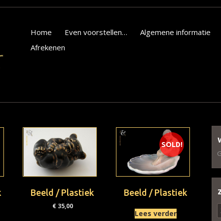
Home
Even voorstellen…
Algemene informatie
Afrekenen
SOLD!
G
k
Beeld / Plastiek
Beeld / Plastiek
€
35,00
Z
Lees verder
n