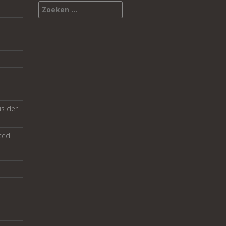
Zoeken
naar:
us der
ted