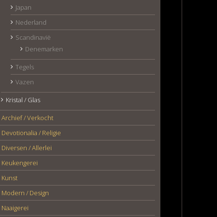
Japan
Nederland
Scandinavië
Denemarken
Tegels
Vazen
Kristal / Glas
Archief / Verkocht
Devotionalia / Religie
Diversen / Allerlei
Keukengerei
Kunst
Modern / Design
Naaigerei