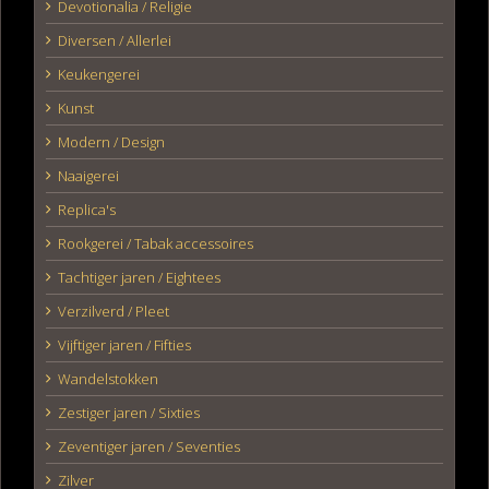
Devotionalia / Religie
Diversen / Allerlei
Keukengerei
Kunst
Modern / Design
Naaigerei
Replica's
Rookgerei / Tabak accessoires
Tachtiger jaren / Eightees
Verzilverd / Pleet
Vijftiger jaren / Fifties
Wandelstokken
Zestiger jaren / Sixties
Zeventiger jaren / Seventies
Zilver