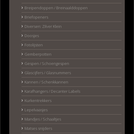
Breipendoppen / Breinaalddoppen
Briefopeners
Diversen: Zilver Klein
Doosjes
Fotolijsten
Gemberpotten
Gespen / Schoengespen
Glascijfers / Glasnummers
Kannen / Schenkkannen
Karafhangers / Decanter Labels
Kurkentrekkers
Lepelvaasjes
Mandjes / Schaaltjes
Matses snijders