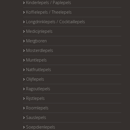
Kinderlepels / Paplepels
Koffielepels / Theelepels
Longdrinklepels / Cocktaillepels
Medicijnlepels
Mergboren
Mosterdlepels
Muntlepels
Natfruitlepels
Olijflepels
Ragoutlepels
Rijstlepels
Roomlepels
Sauslepels
Soepdienlepels