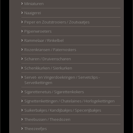
Miniaturen
Naaigerei
Peper en Zoutstrooiers / Zoutvaatjes
Pijpenwroeters
Rammelaar / Rinkelbel
Rozenkransen / Paternosters
Scharen / Druivenscharen
Schenkkurken / Sierkurken
Servet- en Vingerdoekringen / Servetclips -
Servetkettingen
Sigarettenetuis / Sigarettenkokers
Signettenkettingen / Chatelaines / Horlogekettingen
Suikerbakjes / Kandijbakjes / Specerijbakjes
Theebussen / Theedozen
Theezeefjes