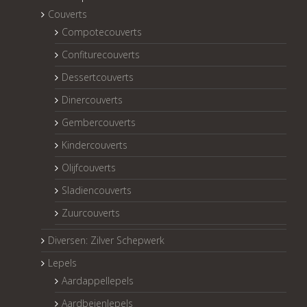
Couverts
Compotecouverts
Confiturecouverts
Dessertcouverts
Dinercouverts
Gembercouverts
Kindercouverts
Olijfcouverts
Sladiencouverts
Zuurcouverts
Diversen: Zilver Schepwerk
Lepels
Aardappellepels
Aardbeienlepels