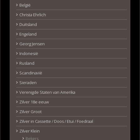
België
Christa Ehrlich
Duitsland
Engeland
Georg Jensen
Indonesië
Rusland
Scandinavië
Sieraden
Verenigde Staten van Amerika
Zilver 18e eeuw
Zilver Groot
Zilver in Cassette / Doos / Etui / Foedraal
Zilver Klein
Bekers