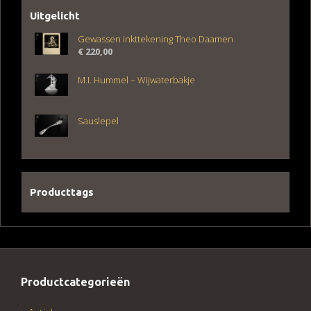
Uitgelicht
Gewassen inkttekening Theo Daamen
€
220,00
M.I. Hummel – Wijwaterbakje
Sauslepel
Producttags
Productcategorieën