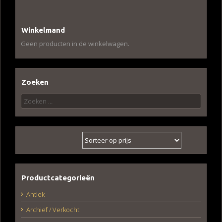
Winkelmand
Geen producten in de winkelwagen.
Zoeken
Zoeken
naar:
Productcategorieën
Antiek
Archief / Verkocht