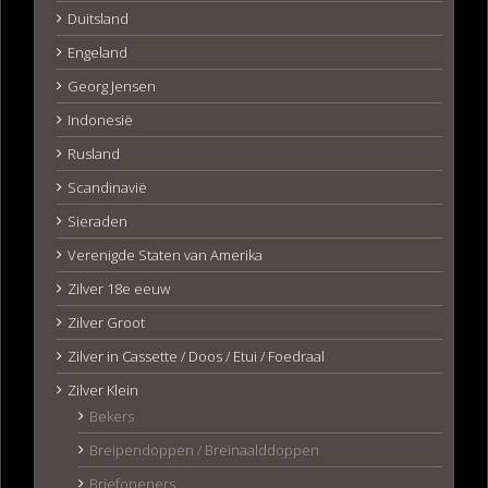
Duitsland
Engeland
Georg Jensen
Indonesië
Rusland
Scandinavië
Sieraden
Verenigde Staten van Amerika
Zilver 18e eeuw
Zilver Groot
Zilver in Cassette / Doos / Etui / Foedraal
Zilver Klein
Bekers
Breipendoppen / Breinaalddoppen
Briefopeners