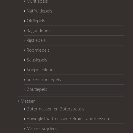
Muntlepels
Natfruitlepels
Olijflepels
Ragoutlepels
Rijstlepels
Roomlepels
Sauslepels
Soepdienlepels
Suikerstrooilepels
Zoutlepels
Messen
Botermessen en Boterspatels
Huwelijkstaartmessen / Bruidstaartmessen
Matses snijders