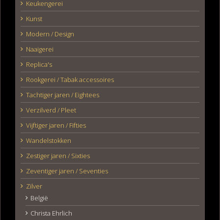
Keukengerei
Kunst
Modern / Design
Naaigerei
Replica's
Rookgerei / Tabak accessoires
Tachtiger jaren / Eightees
Verzilverd / Pleet
Vijftiger jaren / Fifties
Wandelstokken
Zestiger jaren / Sixties
Zeventiger jaren / Seventies
Zilver
België
Christa Ehrlich