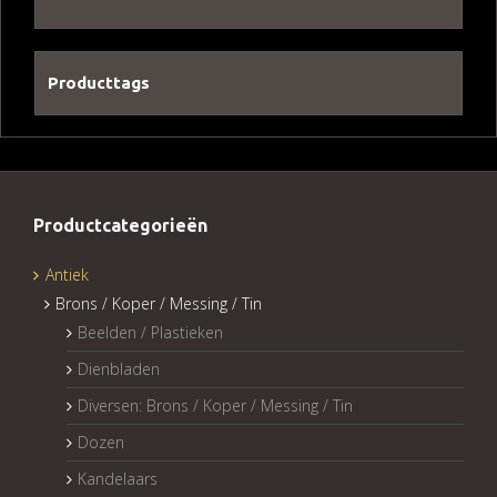
Producttags
Productcategorieën
Antiek
Brons / Koper / Messing / Tin
Beelden / Plastieken
Dienbladen
Diversen: Brons / Koper / Messing / Tin
Dozen
Kandelaars