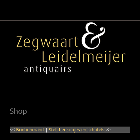
Shop
<<
Bonbonmand
|
Stel theekopjes en schotels
>>