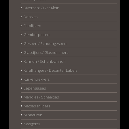
Diversen: Zilver Klein
Doosjes
Fotolijsten
Gemberpotten
Gespen / Schoengespen
Glascijfers / Glasnummers
Kannen / Schenkkannen
Karafhangers / Decanter Labels
Kurkentrekkers
Lepelvaasjes
Mandjes / Schaaltjes
Matses snijders
Miniaturen
Naaigerei