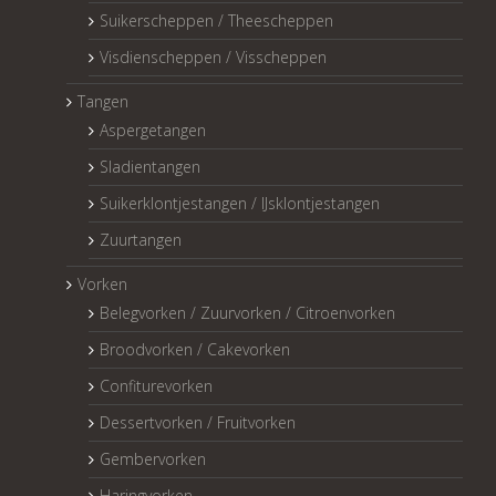
Suikerscheppen / Theescheppen
Visdienscheppen / Visscheppen
Tangen
Aspergetangen
Sladientangen
Suikerklontjestangen / IJsklontjestangen
Zuurtangen
Vorken
Belegvorken / Zuurvorken / Citroenvorken
Broodvorken / Cakevorken
Confiturevorken
Dessertvorken / Fruitvorken
Gembervorken
Haringvorken