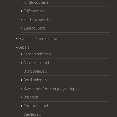
Kindercouverts
Olijfcouverts
Sladiencouverts
Zuurcouverts
Diversen: Zilver Schepwerk
Lepels
Aardappellepels
Aardbeienlepels
Bonbonlepels
Bouillonlepels
Bowllepels / Boerenjongenslepels
Brijlepels
Compotelepels
Dienlepels