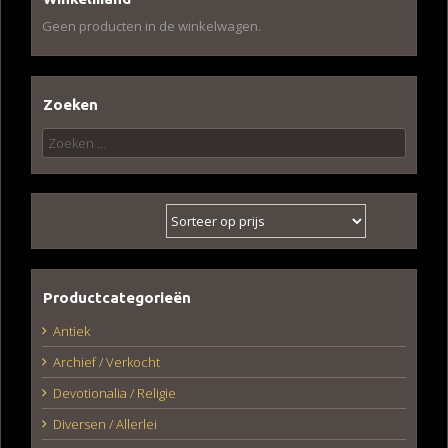
Geen producten in de winkelwagen.
Zoeken
Zoeken
naar:
Productcategorieën
Antiek
Archief / Verkocht
Devotionalia / Religie
Diversen / Allerlei