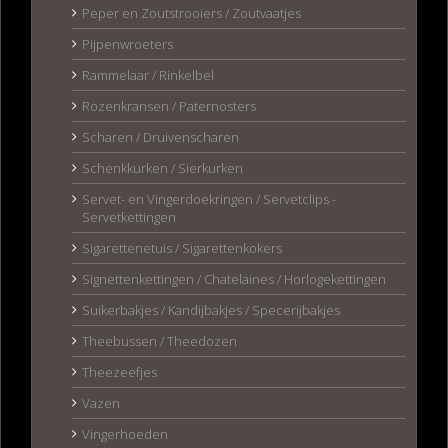
Peper en Zoutstrooiers / Zoutvaatjes
Pijpenwroeters
Rammelaar / Rinkelbel
Rozenkransen / Paternosters
Scharen / Druivenscharen
Schenkkurken / Sierkurken
Servet- en Vingerdoekringen / Servetclips -
Servetkettingen
Sigarettenetuis / Sigarettenkokers
Signettenkettingen / Chatelaines / Horlogekettingen
Suikerbakjes / Kandijbakjes / Specerijbakjes
Theebussen / Theedozen
Theezeefjes
Vazen
Vingerhoeden