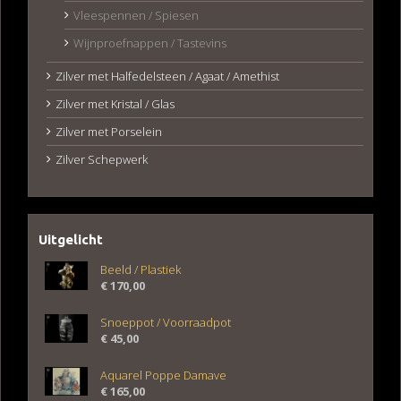
Vleespennen / Spiesen
Wijnproefnappen / Tastevins
Zilver met Halfedelsteen / Agaat / Amethist
Zilver met Kristal / Glas
Zilver met Porselein
Zilver Schepwerk
Uitgelicht
Beeld / Plastiek
€
170,00
Snoeppot / Voorraadpot
€
45,00
Aquarel Poppe Damave
€
165,00