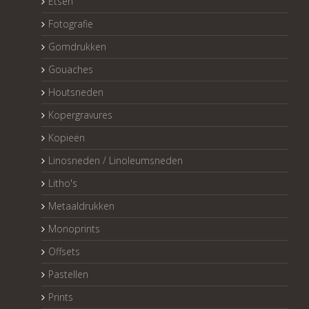
Etsen
Fotografie
Gomdrukken
Gouaches
Houtsneden
Kopergravures
Kopieën
Linosneden / Linoleumsneden
Litho's
Metaaldrukken
Monoprints
Offsets
Pastellen
Prints