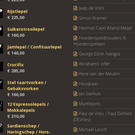
Jaap de Vries
Rijstlepel
€
225,00
Simon Kramer
Herman Carel (Mans) Meijer
Suikerstrooilepel
€
160,00
Hoedenspeldhouders &
Hoedenspelden
Jamlepel / Confituurlepel
€
140,00
George Ebrin Adingra
Abraham’s offer
Crucifix
€
285,00
René van der Meulen
Stel taartvorken /
Hooijkaas
Gebaksvorken
Jan Sierhuis
€
160,00
Muntlepels
12 Espressolepels /
Mokkalepels
Paul de Vries / Paul DeVries
€
210,00
(DEVries)
Sardienschep /
Michael Lasoff
Haringschep / Hors-