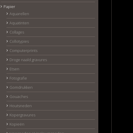
Papier
Aquarellen
Aquatinten
Collages
Collotypies
Computerprints
Droge naald gravures
Etsen
Fotografie
Gomdrukken
Gouaches
Houtsneden
Kopergravures
Kopieën