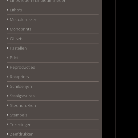
Linosneden / Linoleumsneden
Litho's
Metaaldrukken
Monoprints
Offsets
Pastellen
Prints
Reproducties
Rotaprints
Schilderijen
Staalgravures
Steendrukken
Stempels
Tekeningen
Zeefdrukken