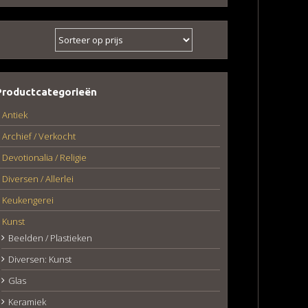
Productcategorieën
Antiek
Archief / Verkocht
Devotionalia / Religie
Diversen / Allerlei
Keukengerei
Kunst
Beelden / Plastieken
Diversen: Kunst
Glas
Keramiek