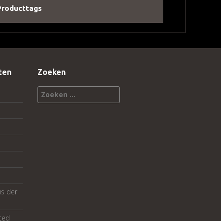
Producttags
ten
Zoeken
Zoeken
naar:
us der
ted