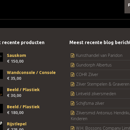
 recente producten
Meest recente blog berich
Sauskom
Kunsthandel van Paridon
€
150,00
Gundorph Albertus
Wandconsole / Console
COHR Zilver
€
35,00
Zilver Stempelen & Graveren
Beeld / Plastiek
Lintveld zilversmeden
€
30,00
Schijfsma zilver
Beeld / Plastiek
€
180,00
Zilversmid Antonius Hendrik
Kinderen
Rijstlepel
W.H. Bossons Company Limi
€
225,00