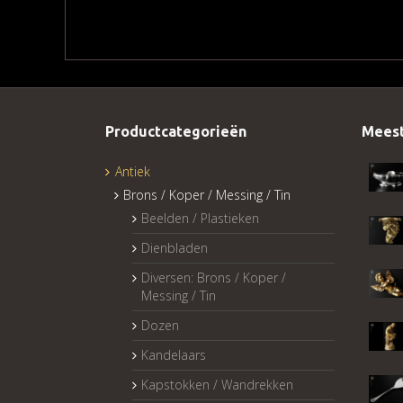
Productcategorieën
Meest
Antiek
Brons / Koper / Messing / Tin
Beelden / Plastieken
Dienbladen
Diversen: Brons / Koper /
Messing / Tin
Dozen
Kandelaars
Kapstokken / Wandrekken