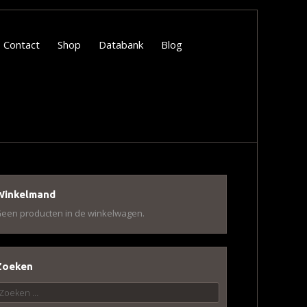
Contact
Shop
Databank
Blog
Winkelmand
een producten in de winkelwagen.
Zoeken
oeken
aar: