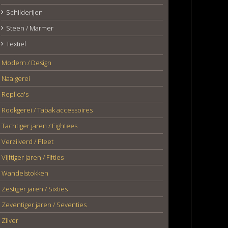
Schilderijen
Steen / Marmer
Textiel
Modern / Design
Naaigerei
Replica's
Rookgerei / Tabak accessoires
Tachtiger jaren / Eightees
Verzilverd / Pleet
Vijftiger jaren / Fifties
Wandelstokken
Zestiger jaren / Sixties
Zeventiger jaren / Seventies
Zilver