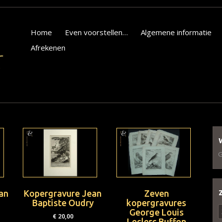
Home
Even voorstellen…
Algemene informatie
Afrekenen
G
an
Kopergravure Jean
Zeven
y
Baptiste Oudry
kopergravures
Z
George Louis
€
20,00
n
Leclerc Buffon