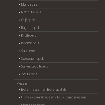
Muntlepels
Natfruitlepels
Olijflepels
Ragoutlepels
Rijstlepels
Roomlepels
Sauslepels
Soepdienlepels
Suikerstrooilepels
Zoutlepels
Messen
Botermessen en Boterspatels
Huwelijkstaartmessen / Bruidstaartmessen
Matses snijders