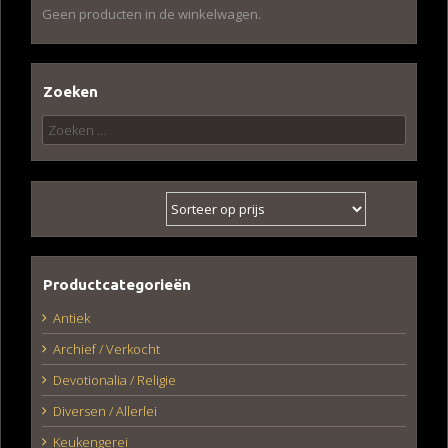
Geen producten in de winkelwagen.
Zoeken
Zoeken
naar:
Productcategorieën
Antiek
Archief / Verkocht
Devotionalia / Religie
Diversen / Allerlei
Keukengerei