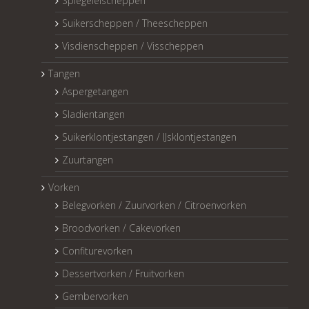
Spiegeleischeppen
Suikerscheppen / Theescheppen
Visdienscheppen / Visscheppen
Tangen
Aspergetangen
Sladientangen
Suikerklontjestangen / IJsklontjestangen
Zuurtangen
Vorken
Belegvorken / Zuurvorken / Citroenvorken
Broodvorken / Cakevorken
Confiturevorken
Dessertvorken / Fruitvorken
Gembervorken