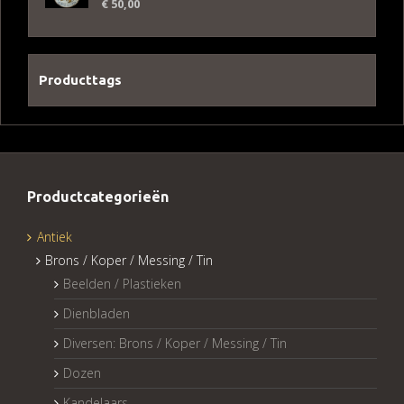
€
50,00
Producttags
Productcategorieën
Antiek
Brons / Koper / Messing / Tin
Beelden / Plastieken
Dienbladen
Diversen: Brons / Koper / Messing / Tin
Dozen
Kandelaars