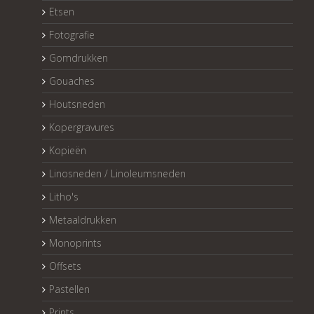
Etsen
Fotografie
Gomdrukken
Gouaches
Houtsneden
Kopergravures
Kopieën
Linosneden / Linoleumsneden
Litho's
Metaaldrukken
Monoprints
Offsets
Pastellen
Prints