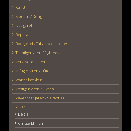
Kunst
Modern / Design
Naaigerei
Replica's
Rookgerei / Tabak accessoires
Tachtiger jaren / Eightees
Verzilverd / Pleet
Vijftiger jaren / Fifties
Wandelstokken
Zestiger jaren / Sixties
Zeventiger jaren / Seventies
Zilver
België
Christa Ehrlich