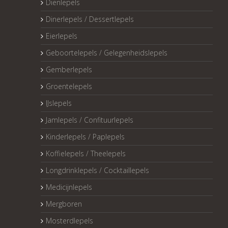
Dienlepels
Dinerlepels / Dessertlepels
Eierlepels
Geboortelepels / Gelegenheidslepels
Gemberlepels
Groentelepels
IJslepels
Jamlepels / Confituurlepels
Kinderlepels / Paplepels
Koffielepels / Theelepels
Longdrinklepels / Cocktaillepels
Medicijnlepels
Mergboren
Mosterdlepels