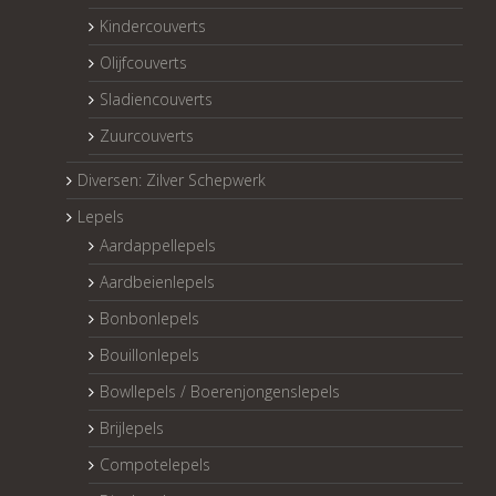
Kindercouverts
Olijfcouverts
Sladiencouverts
Zuurcouverts
Diversen: Zilver Schepwerk
Lepels
Aardappellepels
Aardbeienlepels
Bonbonlepels
Bouillonlepels
Bowllepels / Boerenjongenslepels
Brijlepels
Compotelepels