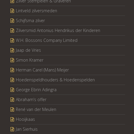
Zilver Stempelen & Graveren
Lintveld zilversmeden
Schijfsma zilver
Zilversmid Antonius Hendrikus der Kinderen
W.H. Bossons Company Limited
Jaap de Vries
Simon Kramer
Herman Carel (Mans) Meijer
Hoedenspeldhouders & Hoedenspelden
George Ebrin Adingra
Abraham’s offer
René van der Meulen
Hooijkaas
Jan Sierhuis