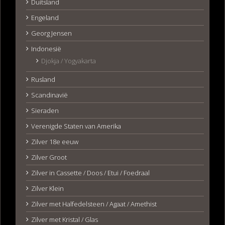
Duitsland
Engeland
Georg Jensen
Indonesië
Djokja / Yogyakarta
Rusland
Scandinavië
Sieraden
Verenigde Staten van Amerika
Zilver 18e eeuw
Zilver Groot
Zilver in Cassette / Doos / Etui / Foedraal
Zilver Klein
Zilver met Halfedelsteen / Agaat / Amethist
Zilver met Kristal / Glas