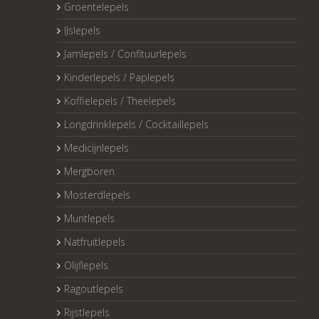
Groentelepels
IJslepels
Jamlepels / Confituurlepels
Kinderlepels / Paplepels
Koffielepels / Theelepels
Longdrinklepels / Cocktaillepels
Medicijnlepels
Mergboren
Mosterdlepels
Muntlepels
Natfruitlepels
Olijflepels
Ragoutlepels
Rijstlepels