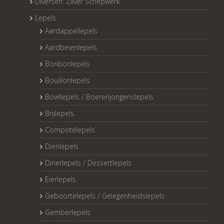
Diversen: Zilver Schepwerk
Lepels
Aardappellepels
Aardbeienlepels
Bonbonlepels
Bouillonlepels
Bowllepels / Boerenjongenslepels
Brijlepels
Compotelepels
Dienlepels
Dinerlepels / Dessertlepels
Eierlepels
Geboortelepels / Gelegenheidslepels
Gemberlepels