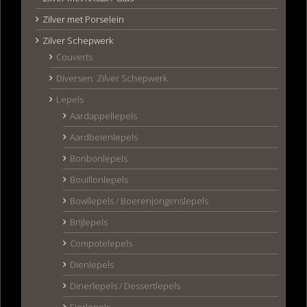
Zilver met Porselein
Zilver Schepwerk
Couverts
Diversen: Zilver Schepwerk
Lepels
Aardappellepels
Aardbeienlepels
Bonbonlepels
Bouillonlepels
Bowllepels / Boerenjongenslepels
Brijlepels
Compotelepels
Dienlepels
Dinerlepels / Dessertlepels