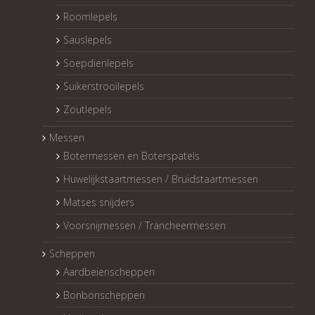
Roomlepels
Sauslepels
Soepdienlepels
Suikerstrooilepels
Zoutlepels
Messen
Botermessen en Boterspatels
Huwelijkstaartmessen / Bruidstaartmessen
Matses snijders
Voorsnijmessen / Trancheermessen
Scheppen
Aardbeienscheppen
Bonbonscheppen