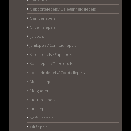
Eierlepels
Geboortelepels / Gelegenheidslepels
Gemberlepels
Groentelepels
IJslepels
Jamlepels / Confituurlepels
Kinderlepels / Paplepels
Koffielepels / Theelepels
Longdrinklepels / Cocktaillepels
Medicijnlepels
Mergboren
Mosterdlepels
Muntlepels
Natfruitlepels
Olijflepels