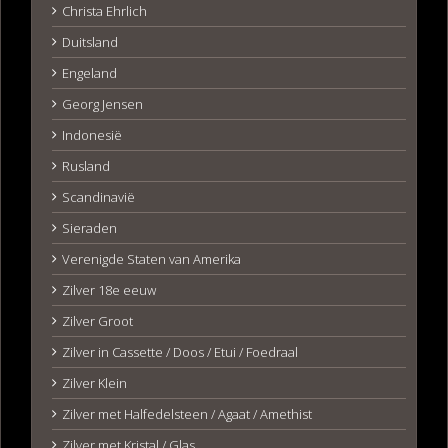
Christa Ehrlich
Duitsland
Engeland
Georg Jensen
Indonesië
Rusland
Scandinavië
Sieraden
Verenigde Staten van Amerika
Zilver 18e eeuw
Zilver Groot
Zilver in Cassette / Doos / Etui / Foedraal
Zilver Klein
Zilver met Halfedelsteen / Agaat / Amethist
Zilver met Kristal / Glas