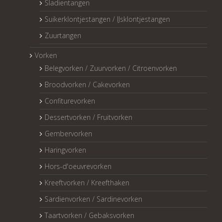
Sladientangen
Suikerklontjestangen / IJsklontjestangen
Zuurtangen
Vorken
Belegvorken / Zuurvorken / Citroenvorken
Broodvorken / Cakevorken
Confiturevorken
Dessertvorken / Fruitvorken
Gembervorken
Haringvorken
Hors-d'oeuvrevorken
Kreeftvorken / Kreefthaken
Sardienvorken / Sardinevorken
Taartvorken / Gebaksvorken