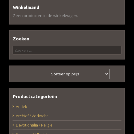
Winkelmand
Geen producten in de winkelwagen.
Zoeken
Zoeken
naar:
Productcategorieën
Antiek
Archief / Verkocht
Devotionalia / Religie