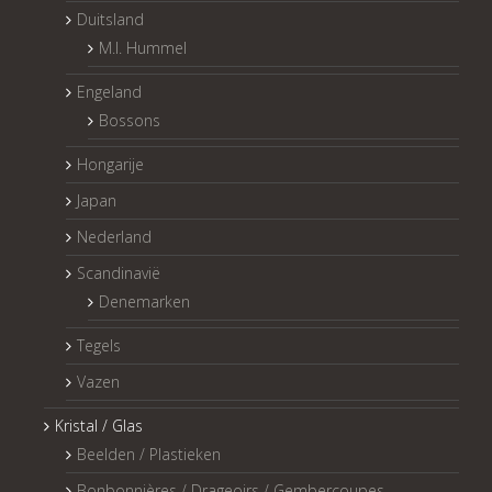
Duitsland
M.I. Hummel
Engeland
Bossons
Hongarije
Japan
Nederland
Scandinavië
Denemarken
Tegels
Vazen
Kristal / Glas
Beelden / Plastieken
Bonbonnières / Drageoirs / Gembercoupes