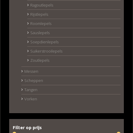
Ragoutlepels
Rijstlepels
Roomlepels
Sauslepels
Soepdienlepels
Suikerstrooilepels
Zoutlepels
Messen
Scheppen
Tangen
Vorken
Filter op prijs