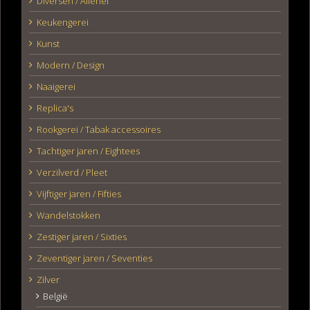
Diversen / Allerlei
Keukengerei
Kunst
Modern / Design
Naaigerei
Replica's
Rookgerei / Tabak accessoires
Tachtiger jaren / Eightees
Verzilverd / Pleet
Vijftiger jaren / Fifties
Wandelstokken
Zestiger jaren / Sixties
Zeventiger jaren / Seventies
Zilver
België