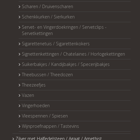
Scharen / Druivenscharen
Schenkkurken / Sierkurken
Servet- en Vingerdoekringen / Servetclips -
Servetkettingen
Sigarettenetuis / Sigarettenkokers
Signettenkettingen / Chatelaines / Horlogekettingen
Suikerbakjes / Kandijbakjes / Specerijbakjes
Theebussen / Theedozen
Theezeefjes
Vazen
Vingerhoeden
Vleespennen / Spiesen
Wijnproefnappen / Tastevins
Zilver met Halfedelsteen / Agaat / Amethist