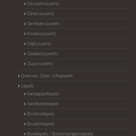
Dessertcouverts
Dinercouverts
Gembercouverts
Kindercouverts
Olijfcouverts
Sladiencouverts
Zuurcouverts
Diversen: Zilver Schepwerk
Lepels
Aardappellepels
Aardbeienlepels
Bonbonlepels
Bouillonlepels
Bowllepels / Boerenjongenslepels