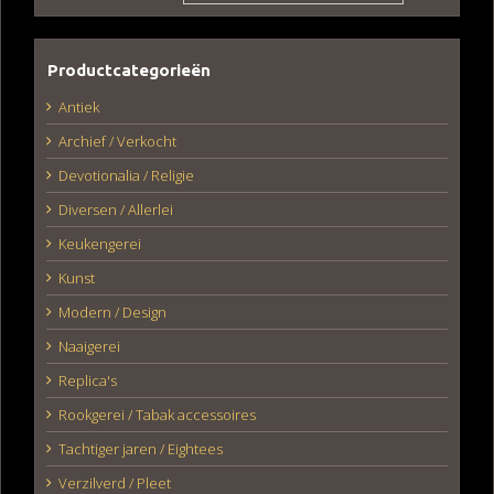
Productcategorieën
Antiek
Archief / Verkocht
Devotionalia / Religie
Diversen / Allerlei
Keukengerei
Kunst
Modern / Design
Naaigerei
Replica's
Rookgerei / Tabak accessoires
Tachtiger jaren / Eightees
Verzilverd / Pleet