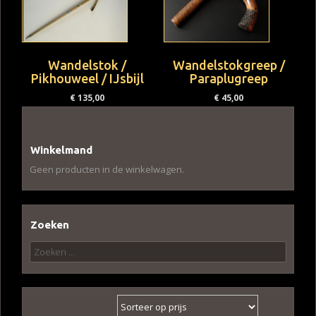
Wandelstok /
Wandelstokgreep /
Pikhouweel / IJsbijl
Paraplugreep
€
135,00
€
45,00
Winkelmand
Geen producten in de winkelwagen.
Zoeken
Zoeken
naar: