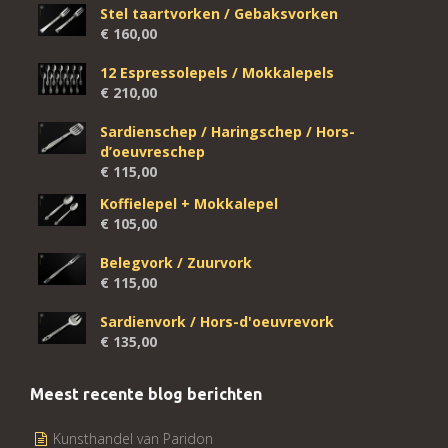
Stel taartvorken / Gebaksvorken
€
160,00
12 Espressolepels / Mokkalepels
€
210,00
Sardienschep / Haringschep / Hors-
d’oeuvreschep
€
115,00
Koffielepel + Mokkalepel
€
105,00
Belegvork / Zuurvork
€
115,00
Sardienvork / Hors-d'oeuvrevork
€
135,00
Meest recente blog berichten
Kunsthandel van Paridon