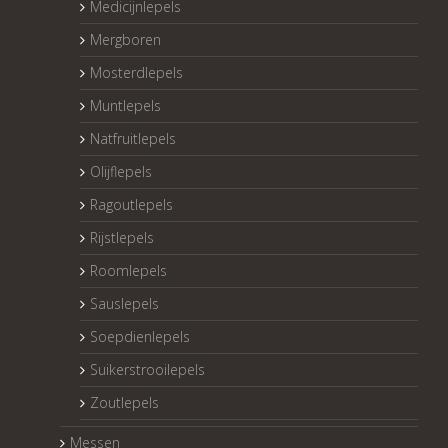
Medicijnlepels
Mergboren
Mosterdlepels
Muntlepels
Natfruitlepels
Olijflepels
Ragoutlepels
Rijstlepels
Roomlepels
Sauslepels
Soepdienlepels
Suikerstrooilepels
Zoutlepels
Messen