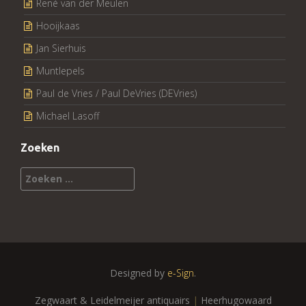
René van der Meulen
Hooijkaas
Jan Sierhuis
Muntlepels
Paul de Vries / Paul DeVries (DEVries)
Michael Lasoff
Zoeken
Zoeken
naar:
Designed by
e-Sign
.
Zegwaart & Leidelmeijer antiquairs
|
Heerhugowaard