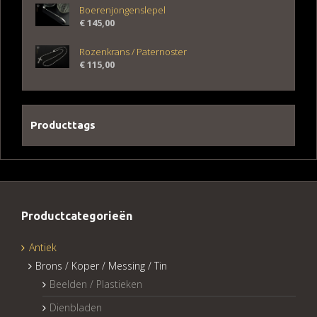
Boerenjongenslepel
€
145,00
Rozenkrans / Paternoster
€
115,00
Producttags
Productcategorieën
Antiek
Brons / Koper / Messing / Tin
Beelden / Plastieken
Dienbladen