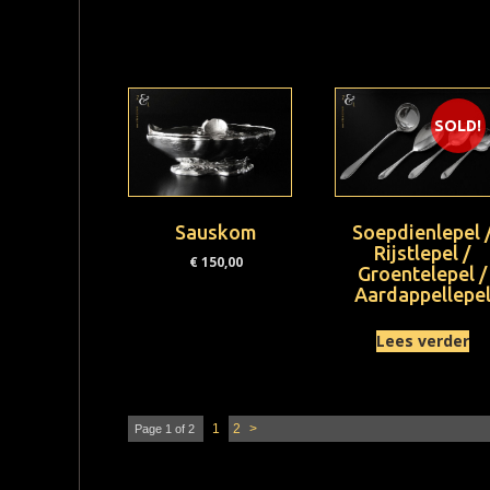
SOLD!
Sauskom
Soepdienlepel 
Rijstlepel /
€
150,00
Groentelepel /
Aardappellepe
Lees verder
1
2
>
Page 1 of 2