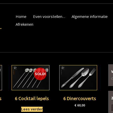
Home
Even voorstellen…
Algemene informatie
Afrekenen
SOLD!
G
s
6 Cocktail lepels
6 Dinercouverts
€
60,00
Z
Lees verder
n