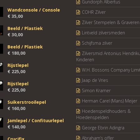
Gundorph Albertus
Wandconsole / Console
COHR Zilver
€
35,00
Zilver Stempelen & Graveren
Beeld / Plastiek
Lintveld zilversmeden
€
30,00
Schijfsma zilver
Beeld / Plastiek
€
180,00
Zilversmid Antonius Hendrik
Kinderen
Rijstlepel
W.H. Bossons Company Limi
€
225,00
Jaap de Vries
Rijstlepel
€
225,00
Simon Kramer
Herman Carel (Mans) Meijer
Suikerstrooilepel
€
160,00
Hoedenspeldhouders &
Hoedenspelden
Jamlepel / Confituurlepel
€
140,00
George Ebrin Adingra
Abraham’s offer
Crucifix