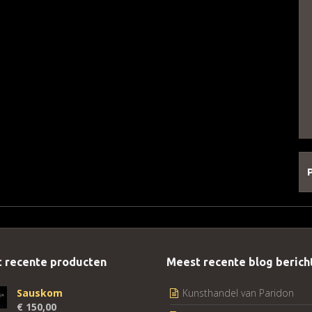
 recente producten
Meest recente blog berich
Sauskom
Kunsthandel van Paridon
€
150,00