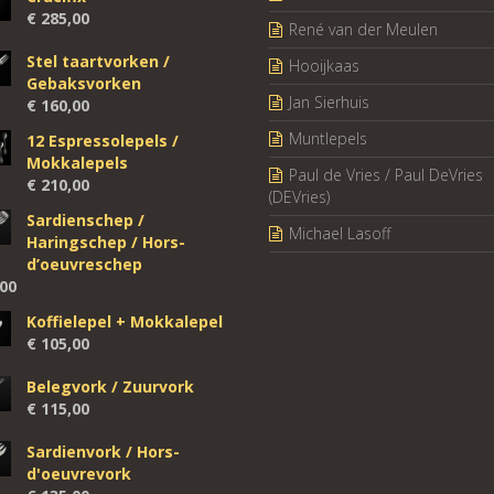
€
285,00
René van der Meulen
Stel taartvorken /
Hooijkaas
Gebaksvorken
Jan Sierhuis
€
160,00
Muntlepels
12 Espressolepels /
Mokkalepels
Paul de Vries / Paul DeVries
€
210,00
(DEVries)
Sardienschep /
Michael Lasoff
Haringschep / Hors-
d’oeuvreschep
00
Koffielepel + Mokkalepel
€
105,00
Belegvork / Zuurvork
€
115,00
Sardienvork / Hors-
d'oeuvrevork