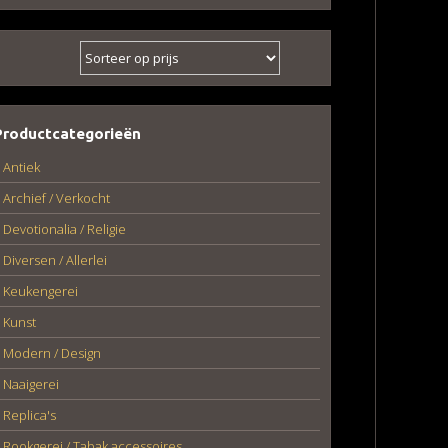
Productcategorieën
Antiek
Archief / Verkocht
Devotionalia / Religie
Diversen / Allerlei
Keukengerei
Kunst
Modern / Design
Naaigerei
Replica's
Rookgerei / Tabak accessoires