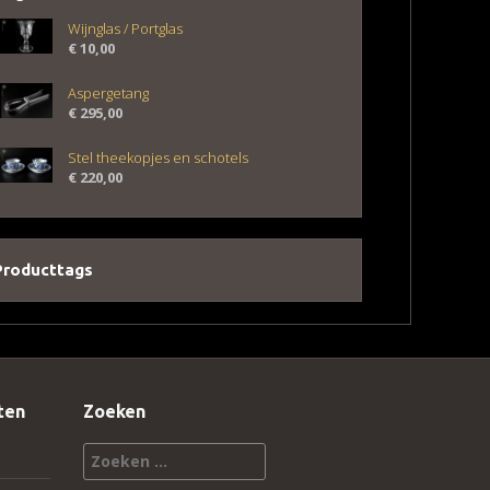
Wijnglas / Portglas
€
10,00
Aspergetang
€
295,00
Stel theekopjes en schotels
€
220,00
Producttags
ten
Zoeken
Zoeken
naar: