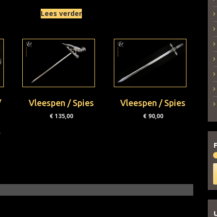
Lees verder
/
Vleespen / Spies
Vleespen / Spies
€
135,00
€
90,00
l
F