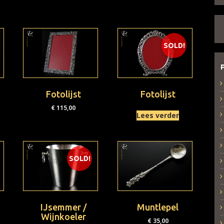
SOLD!
Fotolijst
Fotolijst
€
115,00
Lees verder
SOLD!
IJsemmer /
Muntlepel
Wijnkoeler
€
35,00