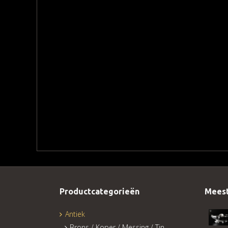
Productcategorieën
Meest
Antiek
Brons / Koper / Messing / Tin