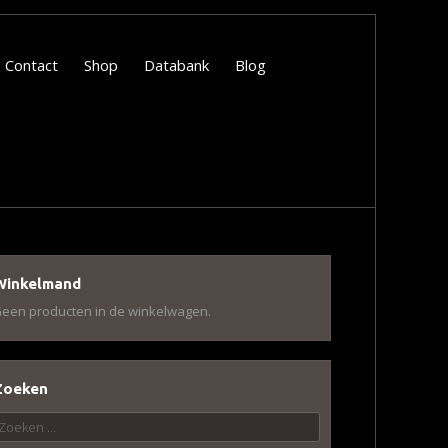
Contact
Shop
Databank
Blog
Winkelmand
een producten in de winkelwagen.
Zoeken
oeken
aar: