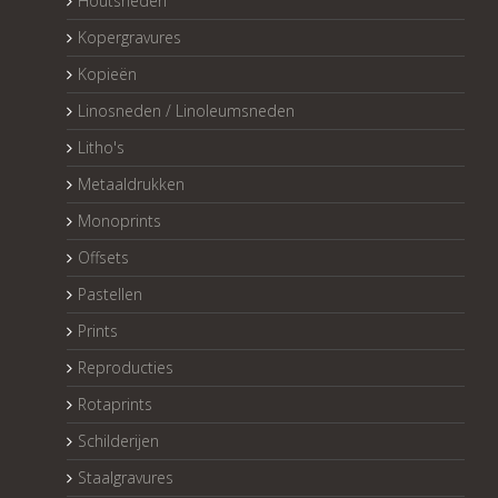
Houtsneden
Kopergravures
Kopieën
Linosneden / Linoleumsneden
Litho's
Metaaldrukken
Monoprints
Offsets
Pastellen
Prints
Reproducties
Rotaprints
Schilderijen
Staalgravures