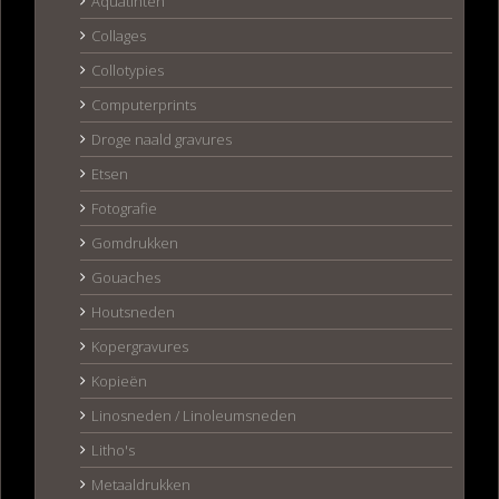
Aquatinten
Collages
Collotypies
Computerprints
Droge naald gravures
Etsen
Fotografie
Gomdrukken
Gouaches
Houtsneden
Kopergravures
Kopieën
Linosneden / Linoleumsneden
Litho's
Metaaldrukken