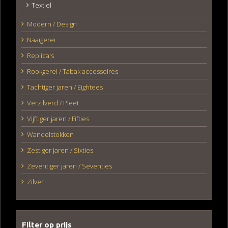
Textiel
Modern / Design
Naaigerei
Replica's
Rookgerei / Tabak accessoires
Tachtiger jaren / Eightees
Verzilverd / Pleet
Vijftiger jaren / Fifties
Wandelstokken
Zestiger jaren / Sixties
Zeventiger jaren / Seventies
Zilver
Filter op prijs