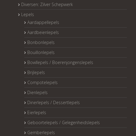
Diversen: Zilver Schepwerk
Lepels
Aardappellepels
Aardbeienlepels
Bonbonlepels
Bouillonlepels
Bowllepels / Boerenjongenslepels
Brijlepels
Compotelepels
Dienlepels
Dinerlepels / Dessertlepels
Eierlepels
Geboortelepels / Gelegenheidslepels
Gemberlepels