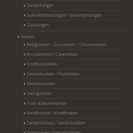
Sladientangen
Suikerklontjestangen / IJsklontjestangen
Zuurtangen
Vorken
Belegvorken / Zuurvorken / Citroenvorken
Broodvorken / Cakevorken
Confiturevorken
Dessertvorken / Fruitvorken
Gembervorken
Haringvorken
Hors-d'oeuvrevorken
Kreeftvorken / Kreefthaken
Sardienvorken / Sardinevorken
Taartvorken / Gebaksvorken