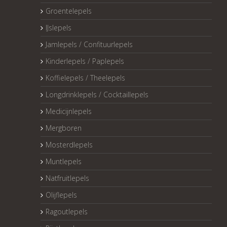
Groentelepels
IJslepels
Jamlepels / Confituurlepels
Kinderlepels / Paplepels
Koffielepels / Theelepels
Longdrinklepels / Cocktaillepels
Medicijnlepels
Mergboren
Mosterdlepels
Muntlepels
Natfruitlepels
Olijflepels
Ragoutlepels