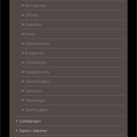
Monoprints
Offsets
Pastellen
Prints
Reproducties
Rotaprints
Schilderijen
Staalgravures
Steendrukken
Stempels
Tekeningen
Zeefdrukken
Schilderijen
Steen / Marmer