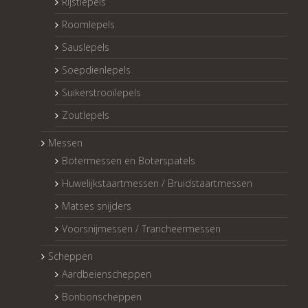
Rijstlepels
Roomlepels
Sauslepels
Soepdienlepels
Suikerstrooilepels
Zoutlepels
Messen
Botermessen en Boterspatels
Huwelijkstaartmessen / Bruidstaartmessen
Matses snijders
Voorsnijmessen / Trancheermessen
Scheppen
Aardbeienscheppen
Bonbonscheppen