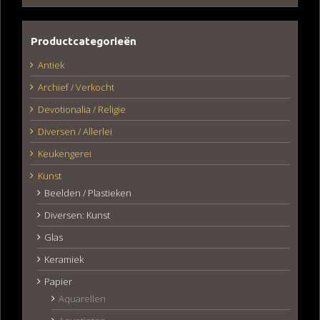
Productcategorieën
Antiek
Archief / Verkocht
Devotionalia / Religie
Diversen / Allerlei
Keukengerei
Kunst
Beelden / Plastieken
Diversen: Kunst
Glas
Keramiek
Papier
Aquarellen