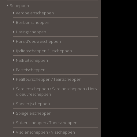
Scheppen
Aardbeienscheppen
Bonbonscheppen
Haringscheppen
Hors-d'oeuvrescheppen
IJsdienscheppen / IJsscheppen
Natfruitscheppen
Pasteischeppen
Petitfourscheppen / Taartscheppen
Sardienscheppen / Sardinescheppen / Hors-
d'oeuvrescheppen
Specerijscheppen
Spiegeleischeppen
Suikerscheppen / Theescheppen
Visdienscheppen / Visscheppen