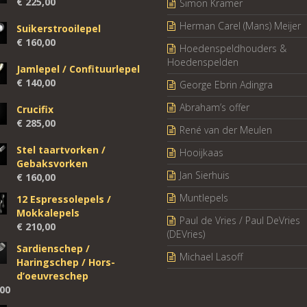
€
225,00
Simon Kramer
Herman Carel (Mans) Meijer
Suikerstrooilepel
€
160,00
Hoedenspeldhouders &
Hoedenspelden
Jamlepel / Confituurlepel
€
140,00
George Ebrin Adingra
Abraham’s offer
Crucifix
€
285,00
René van der Meulen
Stel taartvorken /
Hooijkaas
Gebaksvorken
Jan Sierhuis
€
160,00
Muntlepels
12 Espressolepels /
Mokkalepels
Paul de Vries / Paul DeVries
€
210,00
(DEVries)
Sardienschep /
Michael Lasoff
Haringschep / Hors-
d’oeuvreschep
00