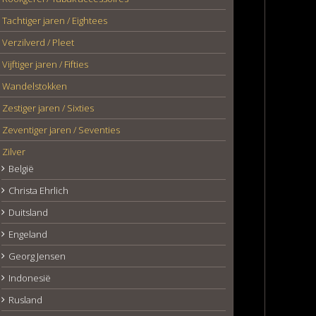
Tachtiger jaren / Eightees
Verzilverd / Pleet
Vijftiger jaren / Fifties
Wandelstokken
Zestiger jaren / Sixties
Zeventiger jaren / Seventies
Zilver
België
Christa Ehrlich
Duitsland
Engeland
Georg Jensen
Indonesië
Rusland