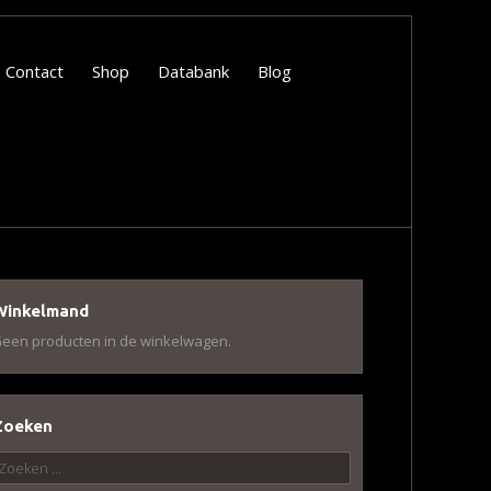
Contact
Shop
Databank
Blog
Winkelmand
een producten in de winkelwagen.
Zoeken
oeken
aar: