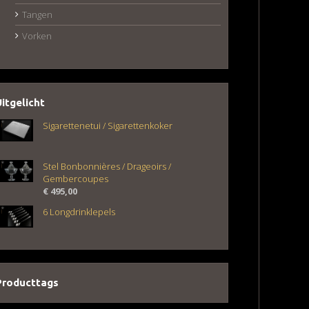
Tangen
Vorken
Uitgelicht
Sigarettenetui / Sigarettenkoker
Stel Bonbonnières / Drageoirs /
Gembercoupes
€
495,00
6 Longdrinklepels
Producttags