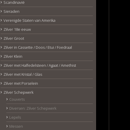
Scandinavië
Sieraden
Verenigde Staten van Amerika
Zilver 18e eeuw
Zilver Groot
Zilver in Cassette / Doos / Etui / Foedraal
Zilver Klein
Zilver met Halfedelsteen / Agaat / Amethist
Zilver met Kristal / Glas
Zilver met Porselein
Zilver Schepwerk
Couverts
Diversen: Zilver Schepwerk
Lepels
Messen