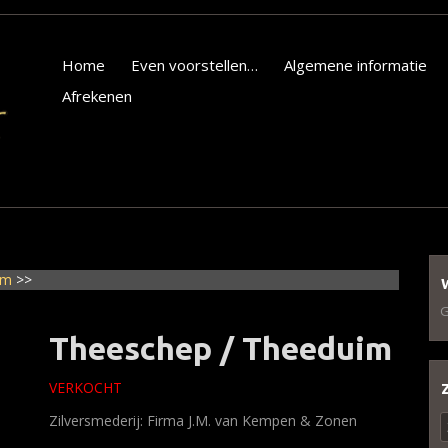
Home
Even voorstellen…
Algemene informatie
Afrekenen
im
>>
G
Theeschep / Theeduim
VERKOCHT
Zilversmederij: Firma J.M. van Kempen & Zonen
Z
n