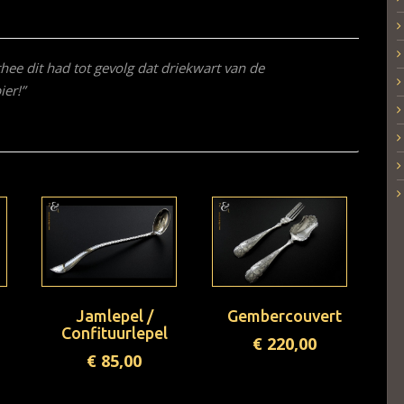
ee dit had tot gevolg dat driekwart van de
er!”
Jamlepel /
Gembercouvert
Confituurlepel
€
220,00
€
85,00