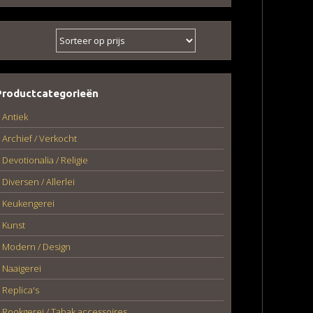
Productcategorieën
Antiek
Archief / Verkocht
Devotionalia / Religie
Diversen / Allerlei
Keukengerei
Kunst
Modern / Design
Naaigerei
Replica's
Rookgerei / Tabak accessoires