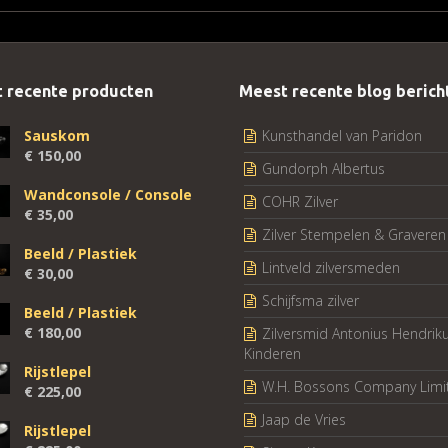
 recente producten
Meest recente blog berich
Sauskom
Kunsthandel van Paridon
€
150,00
Gundorph Albertus
Wandconsole / Console
COHR Zilver
€
35,00
Zilver Stempelen & Graveren
Beeld / Plastiek
Lintveld zilversmeden
€
30,00
Schijfsma zilver
Beeld / Plastiek
€
180,00
Zilversmid Antonius Hendrik
Kinderen
Rijstlepel
W.H. Bossons Company Limi
€
225,00
Jaap de Vries
Rijstlepel