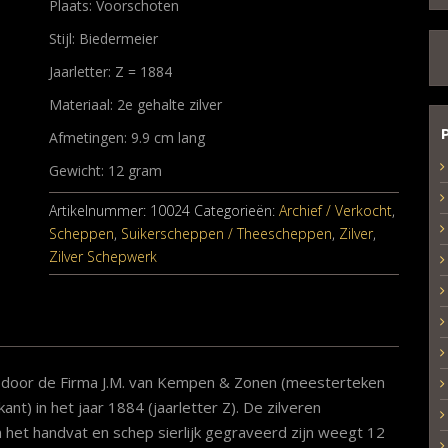
Plaats: Voorschoten
Stijl: Biedermeier
Jaarletter: Z = 1884
Materiaal: 2e gehalte zilver
Afmetingen: 9.9 cm lang
Gewicht: 12 gram
Artikelnummer:
10024
Categorieën:
Archief / Verkocht
,
Scheppen
,
Suikerscheppen / Theescheppen
,
Zilver
,
Zilver Schepwerk
 door de Firma J.M. van Kempen & Zonen (meesterteken
nt) in het jaar 1884 (jaarletter Z). De zilveren
 het handvat en schep sierlijk gegraveerd zijn weegt 12