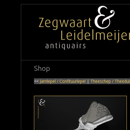
Shop
<<
Jamlepel / Confituurlepel
|
Theeschep / Theedu