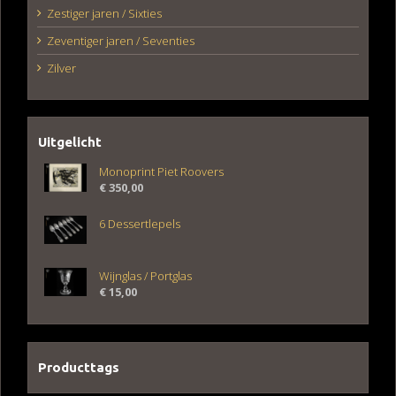
Zestiger jaren / Sixties
Zeventiger jaren / Seventies
Zilver
Uitgelicht
Monoprint Piet Roovers
€
350,00
6 Dessertlepels
Wijnglas / Portglas
€
15,00
Producttags