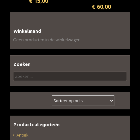
€
15,00
€
60,00
Winkelmand
Geen producten in de winkelwagen.
Zoeken
Zoeken
naar:
Productcategorieën
Antiek