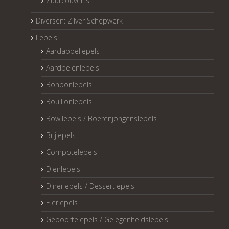
Zuurcouverts
Diversen: Zilver Schepwerk
Lepels
Aardappellepels
Aardbeienlepels
Bonbonlepels
Bouillonlepels
Bowllepels / Boerenjongenslepels
Brijlepels
Compotelepels
Dienlepels
Dinerlepels / Dessertlepels
Eierlepels
Geboortelepels / Gelegenheidslepels