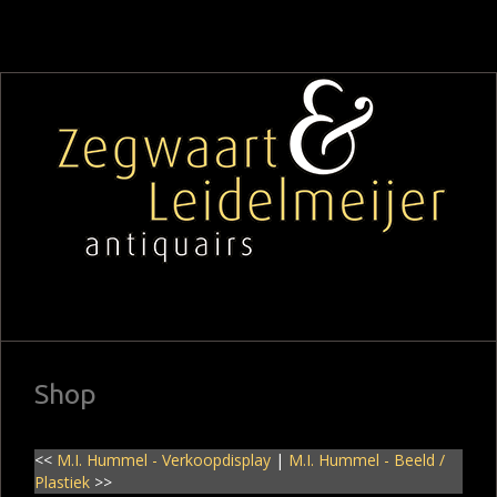
Shop
<<
M.I. Hummel - Verkoopdisplay
|
M.I. Hummel - Beeld /
Plastiek
>>