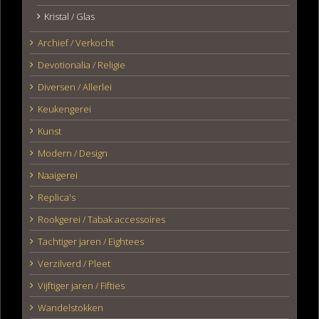
Kristal / Glas
Archief / Verkocht
Devotionalia / Religie
Diversen / Allerlei
Keukengerei
Kunst
Modern / Design
Naaigerei
Replica's
Rookgerei / Tabak accessoires
Tachtiger jaren / Eightees
Verzilverd / Pleet
Vijftiger jaren / Fifties
Wandelstokken