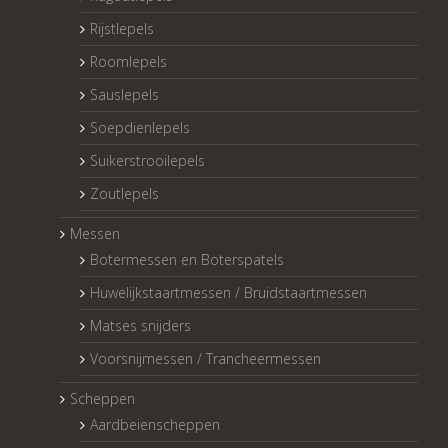
Rijstlepels
Roomlepels
Sauslepels
Soepdienlepels
Suikerstrooilepels
Zoutlepels
Messen
Botermessen en Boterspatels
Huwelijkstaartmessen / Bruidstaartmessen
Matses snijders
Voorsnijmessen / Trancheermessen
Scheppen
Aardbeienscheppen