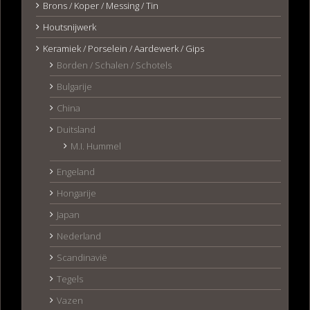
Brons / Koper / Messing / Tin
Houtsnijwerk
Keramiek / Porselein / Aardewerk / Gips
Borden / Schalen / Schotels
Bulgarije
China
Duitsland
M.I. Hummel
Engeland
Hongarije
Japan
Nederland
Scandinavië
Tegels
Vazen