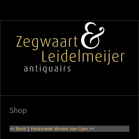
Shop
<<
Bord
|
Houtsnede Vincent van Ojen
>>