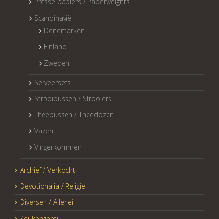
Presse papiers / Paperweights
Scandinavië
Denemarken
Finland
Zweden
Serveersets
Strooibussen / Strooiers
Theebussen / Theedozen
Vazen
Vingerkommen
Archief / Verkocht
Devotionalia / Religie
Diversen / Allerlei
Keukengerei