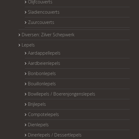
Olijfcouverts
Sladiencouverts
Zuurcouverts
Diversen: Zilver Schepwerk
Lepels
Aardappellepels
Aardbeienlepels
Bonbonlepels
Bouillonlepels
Bowllepels / Boerenjongenslepels
Brijlepels
Compotelepels
Dienlepels
Dinerlepels / Dessertlepels