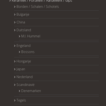
Keramiek / Porselein / Aardewerk / Gips
Borden / Schalen / Schotels
Bulgarije
China
Duitsland
M.I. Hummel
Engeland
Bossons
Hongarije
Japan
Nederland
Scandinavië
Denemarken
Tegels