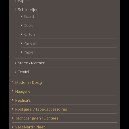
Papier
Schilderijen
Board
Doek
Karton
Paneel
Papier
Steen / Marmer
Textiel
Modern / Design
Naaigerei
Replica's
Rookgerei / Tabak accessoires
Tachtiger jaren / Eightees
Verzilverd / Pleet