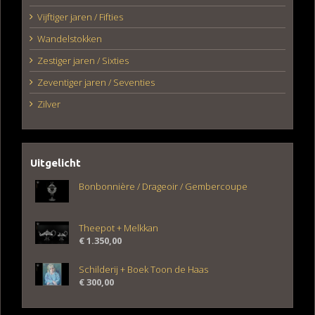
Vijftiger jaren / Fifties
Wandelstokken
Zestiger jaren / Sixties
Zeventiger jaren / Seventies
Zilver
Uitgelicht
Bonbonnière / Drageoir / Gembercoupe
Theepot + Melkkan
€
1.350,00
Schilderij + Boek Toon de Haas
€
300,00