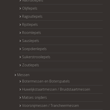
Natfruitlepels
Olijflepels
Ragoutlepels
Rijstlepels
Roomlepels
Sauslepels
Soepdienlepels
Suikerstrooilepels
Zoutlepels
Messen
Botermessen en Boterspatels
Huwelijkstaartmessen / Bruidstaartmessen
Matses snijders
Voorsnijmessen / Trancheermessen