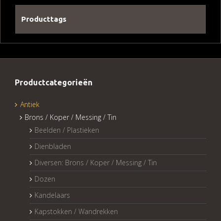
Producttags
Productcategorieën
Antiek
Brons / Koper / Messing / Tin
Beelden / Plastieken
Dienbladen
Diversen: Brons / Koper / Messing / Tin
Dozen
Kandelaars
Kapstokken / Wandrekken