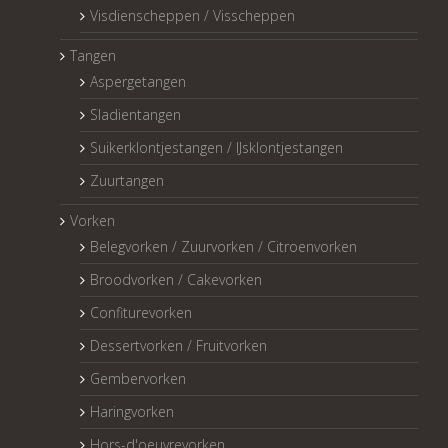
Visdienscheppen / Visscheppen
Tangen
Aspergetangen
Sladientangen
Suikerklontjestangen / IJsklontjestangen
Zuurtangen
Vorken
Belegvorken / Zuurvorken / Citroenvorken
Broodvorken / Cakevorken
Confiturevorken
Dessertvorken / Fruitvorken
Gembervorken
Haringvorken
Hors-d'oeuvrevorken