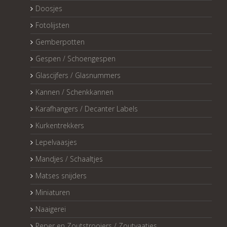
Doosjes
Fotolijsten
Gemberpotten
Gespen / Schoengespen
Glascijfers / Glasnummers
Kannen / Schenkkannen
Karafhangers / Decanter Labels
Kurkentrekkers
Lepelvaasjes
Mandjes / Schaaltjes
Matses snijders
Miniaturen
Naaigerei
Peper en Zoutstrooiers / Zoutvaatjes