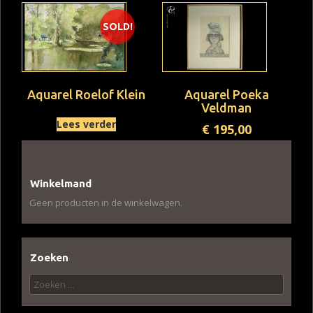
SOLD!
Aquarel Roelof Klein
Aquarel Poeka
Veldman
Lees verder
€
195,00
Winkelmand
Geen producten in de winkelwagen.
Zoeken
Zoeken
naar: