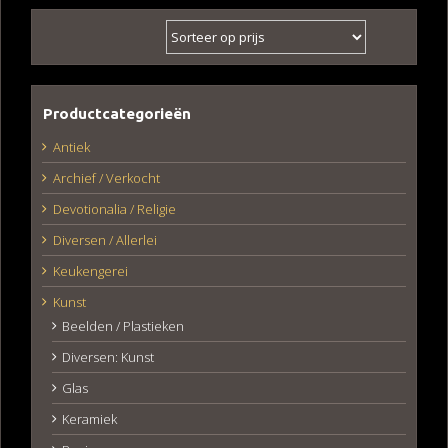
Productcategorieën
Antiek
Archief / Verkocht
Devotionalia / Religie
Diversen / Allerlei
Keukengerei
Kunst
Beelden / Plastieken
Diversen: Kunst
Glas
Keramiek