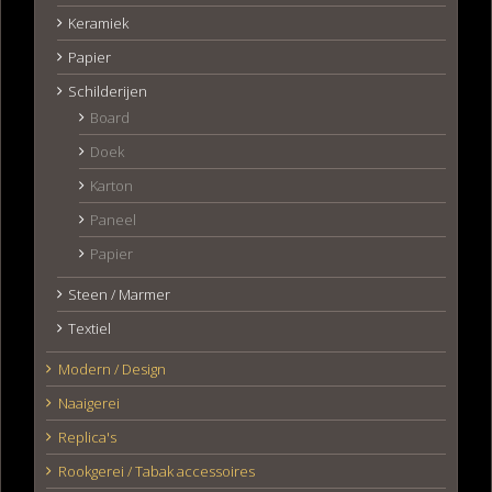
Keramiek
Papier
Schilderijen
Board
Doek
Karton
Paneel
Papier
Steen / Marmer
Textiel
Modern / Design
Naaigerei
Replica's
Rookgerei / Tabak accessoires