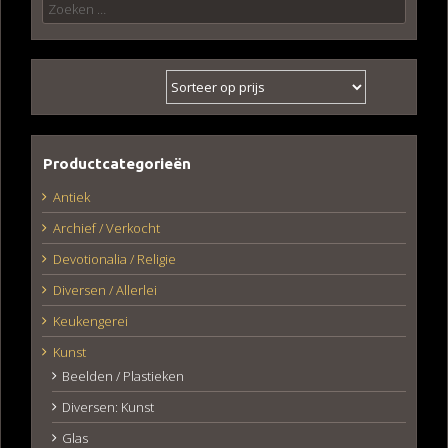
Zoeken
naar:
Productcategorieën
Antiek
Archief / Verkocht
Devotionalia / Religie
Diversen / Allerlei
Keukengerei
Kunst
Beelden / Plastieken
Diversen: Kunst
Glas