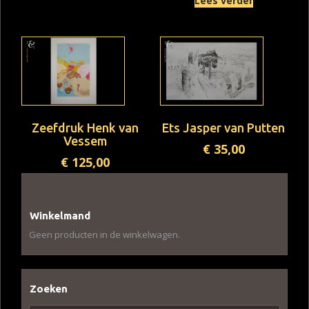
Lees verder
Zeefdruk Henk van
Ets Jasper van Putten
Vessem
€
35,00
€
125,00
Winkelmand
Geen producten in de winkelwagen.
Zoeken