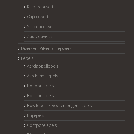
Kindercouverts
Olijfcouverts
Sladiencouverts
Zuurcouverts
Diversen: Zilver Schepwerk
Lepels
Aardappellepels
Aardbeienlepels
Bonbonlepels
Bouillonlepels
Bowllepels / Boerenjongenslepels
Brijlepels
Compotelepels