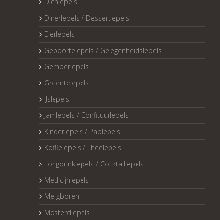
Dienlepels
Dinerlepels / Dessertlepels
Eierlepels
Geboortelepels / Gelegenheidslepels
Gemberlepels
Groentelepels
IJslepels
Jamlepels / Confituurlepels
Kinderlepels / Paplepels
Koffielepels / Theelepels
Longdrinklepels / Cocktaillepels
Medicijnlepels
Mergboren
Mosterdlepels