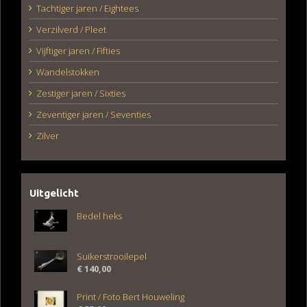
Tachtiger jaren / Eightees
Verzilverd / Pleet
Vijftiger jaren / Fifties
Wandelstokken
Zestiger jaren / Sixties
Zeventiger jaren / Seventies
Zilver
Uitgelicht
Bedel heks
Suikerstrooilepel
€
140,00
Print / Foto Bert Houweling