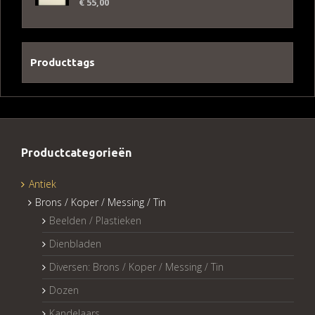
€
55,00
Producttags
Productcategorieën
Antiek
Brons / Koper / Messing / Tin
Beelden / Plastieken
Dienbladen
Diversen: Brons / Koper / Messing / Tin
Dozen
Kandelaars