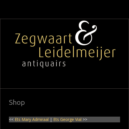
Shop
<<
Ets Mary Admiraal
|
Ets George Vial
>>