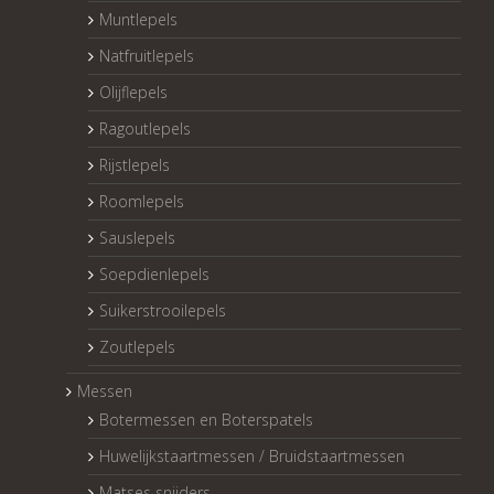
Muntlepels
Natfruitlepels
Olijflepels
Ragoutlepels
Rijstlepels
Roomlepels
Sauslepels
Soepdienlepels
Suikerstrooilepels
Zoutlepels
Messen
Botermessen en Boterspatels
Huwelijkstaartmessen / Bruidstaartmessen
Matses snijders