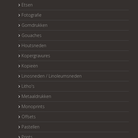
Etsen
Fotografie
Gomdrukken
Gouaches
Houtsneden
Kopergravures
Kopieën
Linosneden / Linoleumsneden
Litho's
Metaaldrukken
Monoprints
Offsets
Pastellen
Prints