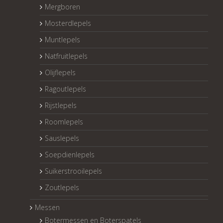
Mergboren
Mosterdlepels
Muntlepels
Natfruitlepels
Olijflepels
Ragoutlepels
Rijstlepels
Roomlepels
Sauslepels
Soepdienlepels
Suikerstrooilepels
Zoutlepels
Messen
Botermessen en Boterspatels