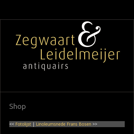
Shop
<<
Fotolijst
|
Linoleumsnede Frans Bosen
>>