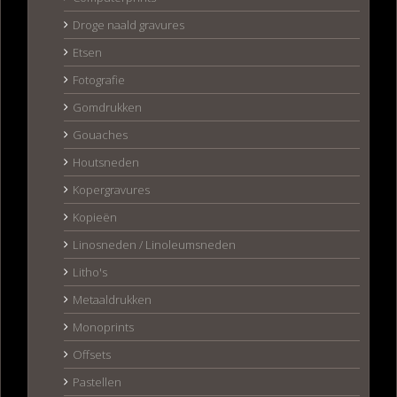
Droge naald gravures
Etsen
Fotografie
Gomdrukken
Gouaches
Houtsneden
Kopergravures
Kopieën
Linosneden / Linoleumsneden
Litho's
Metaaldrukken
Monoprints
Offsets
Pastellen