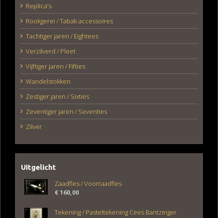
Replica's
Rookgerei / Tabak accessoires
Tachtiger jaren / Eightees
Verzilverd / Pleet
Vijftiger jaren / Fifties
Wandelstokken
Zestiger jaren / Sixties
Zeventiger jaren / Seventies
Zilver
Uitgelicht
Zaadfles / Voorraadfles
€
160,00
Tekening / Pasteltekening Cees Bantzinger