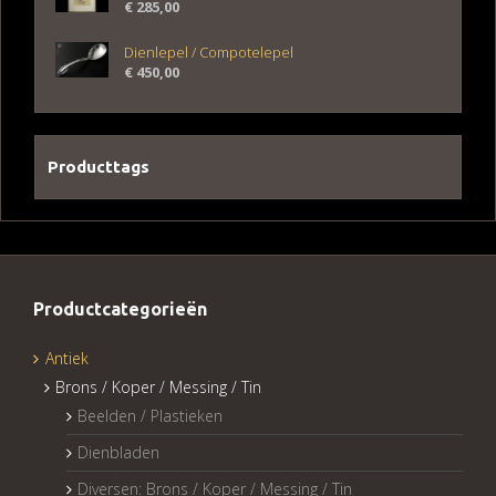
€
285,00
Dienlepel / Compotelepel
€
450,00
Producttags
Productcategorieën
Antiek
Brons / Koper / Messing / Tin
Beelden / Plastieken
Dienbladen
Diversen: Brons / Koper / Messing / Tin