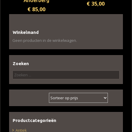
Anderberg
€
35,00
€
85,00
Winkelmand
Geen producten in de winkelwagen.
Zoeken
Zoeken
naar:
Productcategorieën
Antiek