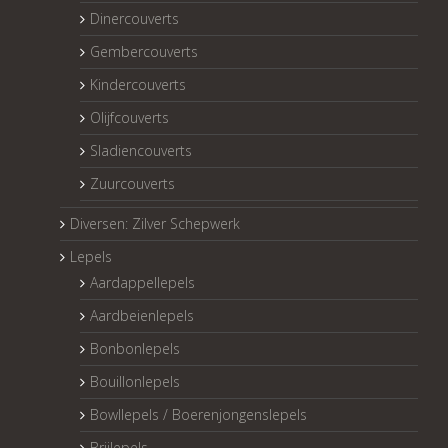
Dinercouverts
Gembercouverts
Kindercouverts
Olijfcouverts
Sladiencouverts
Zuurcouverts
Diversen: Zilver Schepwerk
Lepels
Aardappellepels
Aardbeienlepels
Bonbonlepels
Bouillonlepels
Bowllepels / Boerenjongenslepels
Brijlepels