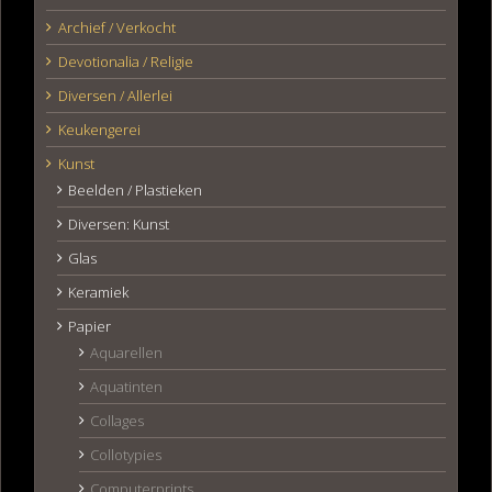
Archief / Verkocht
Devotionalia / Religie
Diversen / Allerlei
Keukengerei
Kunst
Beelden / Plastieken
Diversen: Kunst
Glas
Keramiek
Papier
Aquarellen
Aquatinten
Collages
Collotypies
Computerprints