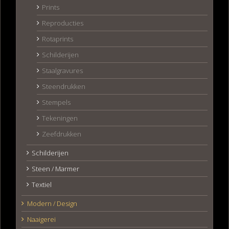
Prints
Reproducties
Rotaprints
Schilderijen
Staalgravures
Steendrukken
Stempels
Tekeningen
Zeefdrukken
Schilderijen
Steen / Marmer
Textiel
Modern / Design
Naaigerei