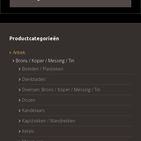
Productcategorieën
Antiek
Brons / Koper / Messing / Tin
Beelden / Plastieken
Dienbladen
Diversen: Brons / Koper / Messing / Tin
Dozen
Kandelaars
Kapstokken / Wandrekken
Ketels