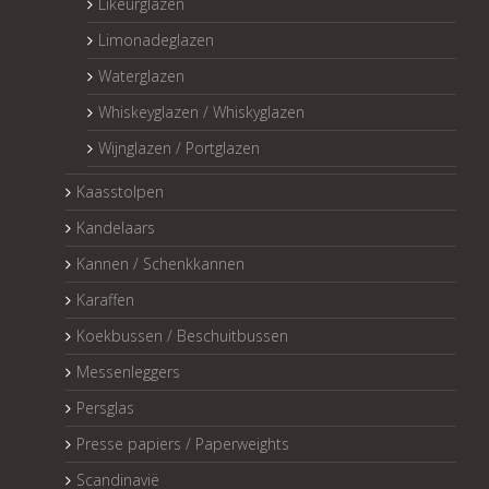
Likeurglazen
Limonadeglazen
Waterglazen
Whiskeyglazen / Whiskyglazen
Wijnglazen / Portglazen
Kaasstolpen
Kandelaars
Kannen / Schenkkannen
Karaffen
Koekbussen / Beschuitbussen
Messenleggers
Persglas
Presse papiers / Paperweights
Scandinavië