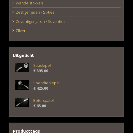
Wandelstokken
Zestiger jaren / Sixties
Zeventiger jaren / Seventies
Zilver
Uitgelicht
Sauslepel
€
395,00
Soepdienlepel
€
425,00
Boterspatel
€
65,00
Producttags