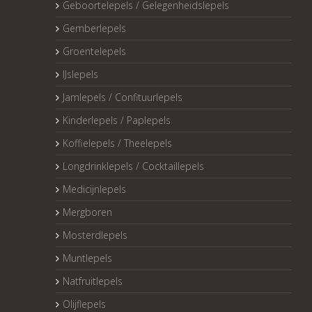
Geboortelepels / Gelegenheidslepels
Gemberlepels
Groentelepels
IJslepels
Jamlepels / Confituurlepels
Kinderlepels / Paplepels
Koffielepels / Theelepels
Longdrinklepels / Cocktaillepels
Medicijnlepels
Mergboren
Mosterdlepels
Muntlepels
Natfruitlepels
Olijflepels