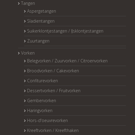
Tangen
Aspergetangen
Sladientangen
Suikerklontjestangen / IJsklontjestangen
Zuurtangen
Vorken
Belegvorken / Zuurvorken / Citroenvorken
Broodvorken / Cakevorken
Confiturevorken
Dessertvorken / Fruitvorken
Gembervorken
Haringvorken
Hors-d'oeuvrevorken
Kreeftvorken / Kreefthaken