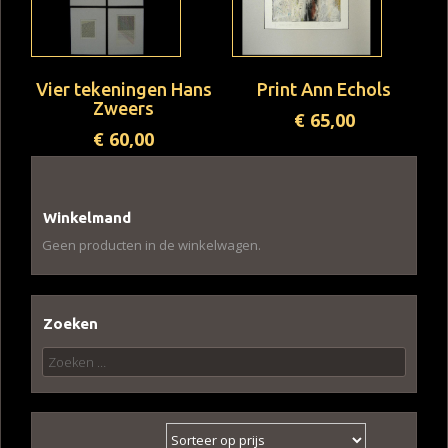
Vier tekeningen Hans
Print Ann Echols
Zweers
€
65,00
€
60,00
Winkelmand
Geen producten in de winkelwagen.
Zoeken
Zoeken
naar: