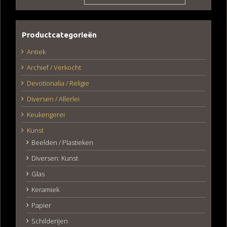
Productcategorieën
Antiek
Archief / Verkocht
Devotionalia / Religie
Diversen / Allerlei
Keukengerei
Kunst
Beelden / Plastieken
Diversen: Kunst
Glas
Keramiek
Papier
Schilderijen