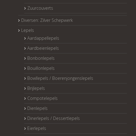
Zuurcouverts
Diversen: Zilver Schepwerk
Lepels
Aardappellepels
Aardbeienlepels
Bonbonlepels
Bouillonlepels
Bowllepels / Boerenjongenslepels
Brijlepels
Compotelepels
Dienlepels
Dinerlepels / Dessertlepels
Eierlepels