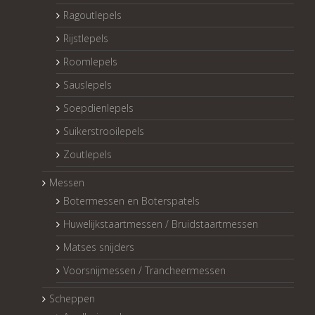
Ragoutlepels
Rijstlepels
Roomlepels
Sauslepels
Soepdienlepels
Suikerstrooilepels
Zoutlepels
Messen
Botermessen en Boterspatels
Huwelijkstaartmessen / Bruidstaartmessen
Matses snijders
Voorsnijmessen / Trancheermessen
Scheppen