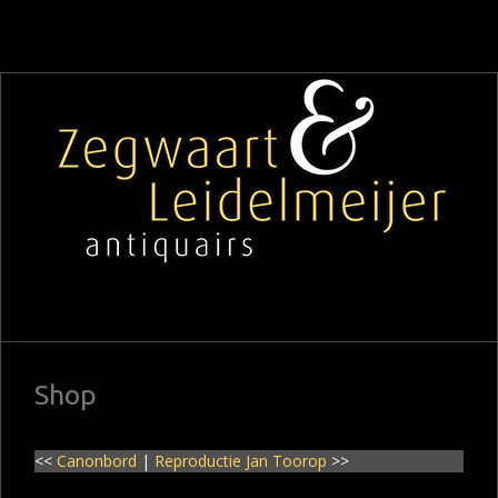
Shop
<<
Canonbord
|
Reproductie Jan Toorop
>>