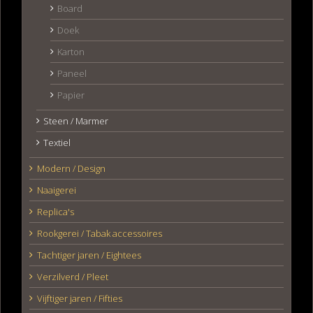
Board
Doek
Karton
Paneel
Papier
Steen / Marmer
Textiel
Modern / Design
Naaigerei
Replica's
Rookgerei / Tabak accessoires
Tachtiger jaren / Eightees
Verzilverd / Pleet
Vijftiger jaren / Fifties