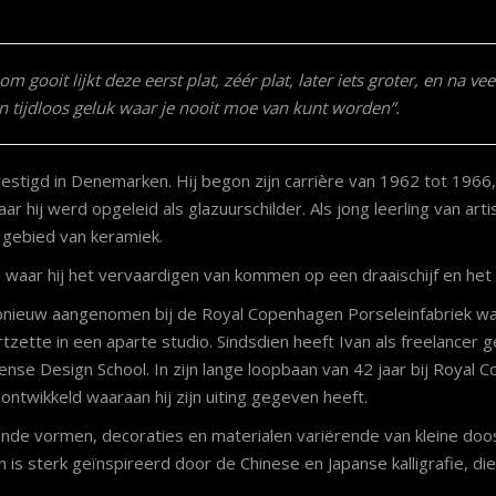
om gooit lijkt deze eerst plat, zéér plat, later iets groter, en na ve
 tijdloos geluk waar je nooit moe van kunt worden”.
stigd in Denemarken. Hij begon zijn carrière van 1962 tot 1966, 
hij werd opgeleid als glazuurschilder. Als jong leerling van arti
t gebied van keramiek.
 waar hij het vervaardigen van kommen op een draaischijf en het
pnieuw aangenomen bij de Royal Copenhagen Porseleinfabriek waa
zette in een aparte studio. Sindsdien heeft Ivan als freelancer 
se Design School. In zijn lange loopbaan van 42 jaar bij Royal 
ntwikkeld waaraan hij zijn uiting gegeven heeft.
nde vormen, decoraties en materialen variërende van kleine doos
is sterk geïnspireerd door de Chinese en Japanse kalligrafie, di