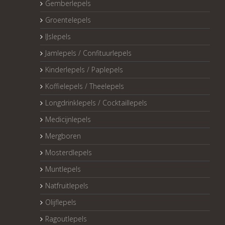
Gemberlepels
Groentelepels
IJslepels
Jamlepels / Confituurlepels
Kinderlepels / Paplepels
Koffielepels / Theelepels
Longdrinklepels / Cocktaillepels
Medicijnlepels
Mergboren
Mosterdlepels
Muntlepels
Natfruitlepels
Olijflepels
Ragoutlepels