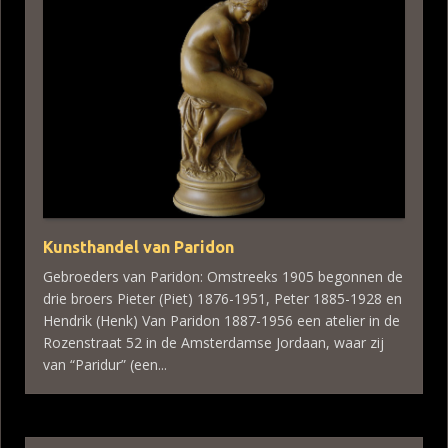
Kunsthandel van Paridon
Gebroeders van Paridon: Omstreeks 1905 begonnen de
drie broers Pieter (Piet) 1876-1951, Peter 1885-1928 en
Hendrik (Henk) Van Paridon 1887-1956 een atelier in de
Rozenstraat 52 in de Amsterdamse Jordaan, waar zij
van “Paridur” (een...