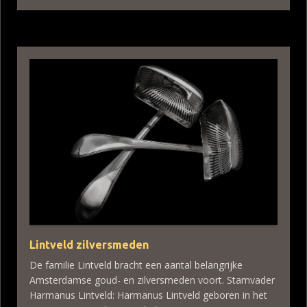
Lintveld zilversmeden
De familie Lintveld bracht een aantal belangrijke
Amsterdamse goud- en zilversmeden voort. Stamvader
Harmanus Lintveld: Harmanus Lintveld geboren in het