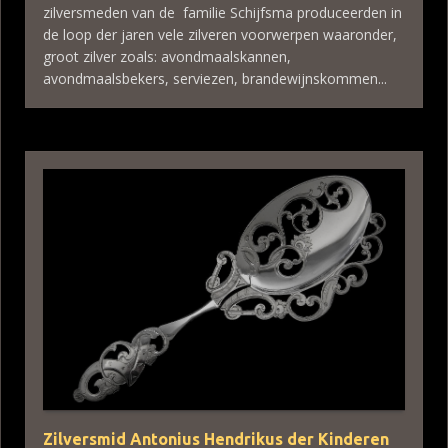
zilversmeden van de familie Schijfsma produceerden in
de loop der jaren vele zilveren voorwerpen waaronder,
groot zilver zoals: avondmaalskannen,
avondmaalsbekers, serviezen, brandewijnskommen...
Zilversmid Antonius Hendrikus der Kinderen