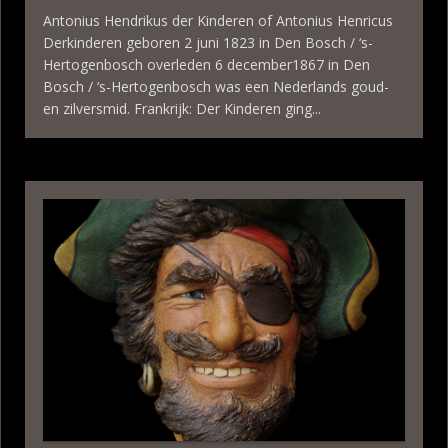
Antonius Hendrikus der Kinderen of Antonius Henricus
Derkinderen geboren 2 juni 1823 in Den Bosch / ‘s-
Hertogenbosch overleden 6 december1867 in Den
Bosch / ‘s-Hertogenbosch was een Nederlands goud-
en zilversmid. Frankrijk: Der Kinderen ging...