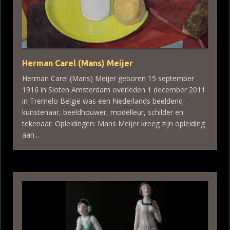
Herman Carel (Mans) Meijer
Herman Carel (Mans) Meijer geboren 15 september
1916 in Sloten Amsterdam overleden 1 december 2011
in Tremelo België was een Nederlands beeldend
kunstenaar, beeldhouwer, modelleur, schilder en
tekenaar. Opleidingen: Mans Meijer kreeg zijn opleiding
aan...