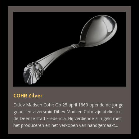
COHR Zilver
Ditlev Madsen Cohr: Op 25 april 1860 opende de jonge
goud- en zilversmid Ditlev Madsen Cohr zijn atelier in
de Deense stad Fredericia. Hij verdiende zijn geld met
het produceren en het verkopen van handgemaakt...