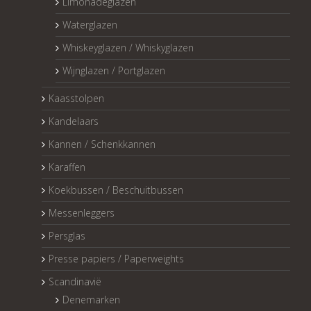
Limonadeglazen
Waterglazen
Whiskeyglazen / Whiskyglazen
Wijnglazen / Portglazen
Kaasstolpen
Kandelaars
Kannen / Schenkkannen
Karaffen
Koekbussen / Beschuitbussen
Messenleggers
Persglas
Presse papiers / Paperweights
Scandinavië
Denemarken