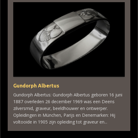
Gundorph Albertus
Gundorph Albertus: Gundorph Albertus geboren 16 juni
1887 overleden 26 december 1969 was een Deens
zilversmid, graveur, beeldhouwer en ontwerper.
Opleidingen in München, Parijs en Denemarken: Hij
voltooide in 1905 zijn opleiding tot graveur en...