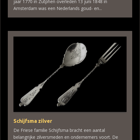
jaar 1770 in Zutphen overleden 13 juni 1848 in
Amsterdam was een Nederlands goud- en...
Schijfsma zilver
De Friese familie Schijfsma bracht een aantal
belangrijke zilversmeden en ondernemers voort. De