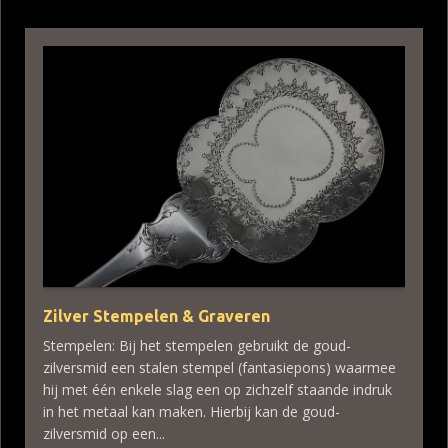
Zilver Stempelen & Graveren
Stempelen: Bij het stempelen gebruikt de goud-
zilversmid een stalen stempel (fantasiepons) waarmee
hij met één enkele slag een op zichzelf staande indruk
in het metaal kan maken. Hierbij kan de goud-
zilversmid op een...