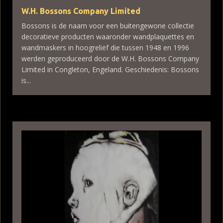
W.H. Bossons Company Limited
Bossons is de naam voor een buitengewone collectie
decoratieve producten waaronder wandplaquettes en
wandmaskers in hoogreliëf die tussen 1948 en 1996
werden geproduceerd door de W.H. Bossons Company
Limited in Congleton, Engeland. Geschiedenis: Bossons
is...