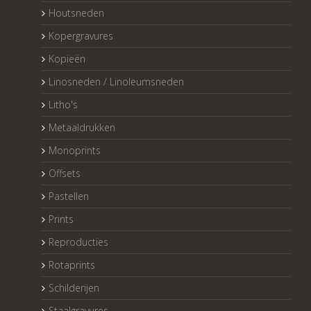
Houtsneden
Kopergravures
Kopieën
Linosneden / Linoleumsneden
Litho's
Metaaldrukken
Monoprints
Offsets
Pastellen
Prints
Reproducties
Rotaprints
Schilderijen
Staalgravures