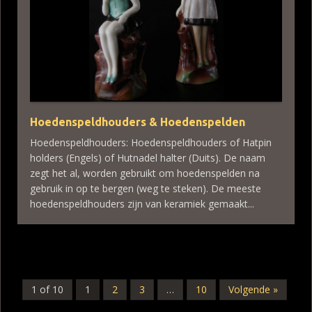
Hoedenspeldhouders & Hoedenspelden
Hoedenspeldhouders: Hoedenspeldhouders of Hatpin
holders (Engels) of Hutnadel halter (Duits). De naam
zegt het al, worden gebruikt om hoedenspelden na
gebruik in op te bergen (weg te steken). De meeste
hoedenspeldhouders zijn van keramiek gemaakt...
1 of 10
1
2
3
…
10
Volgende »