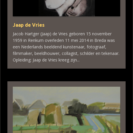
Jaap de Vries
Jacob Hartger (Jaap) de Vries geboren 15 november
1959 in Renkum overleden 11 mei 2014 in Breda was
een Nederlands beeldend kunstenaar, fotograaf,
filmmaker, beeldhouwer, collagist, schilder en tekenaar.
Opleiding: Jaap de Vries kreeg zijn...