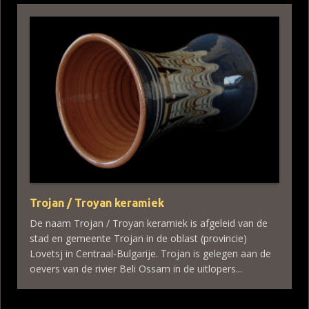
Trojan / Troyan keramiek
De naam Trojan / Troyan keramiek is afgeleid van de
stad en gemeente Trojan in de oblast (provincie)
Lovetsj in Centraal-Bulgarije. Trojan is gelegen aan de
oevers van de rivier Beli Ossam in de uitlopers...