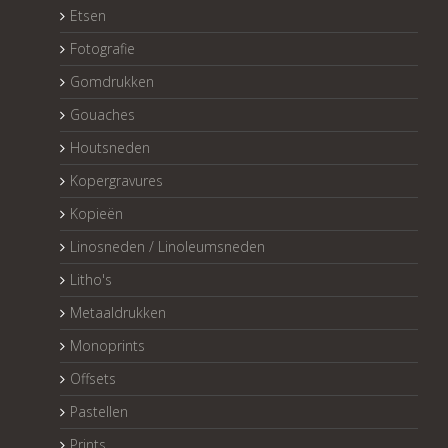
Etsen
Fotografie
Gomdrukken
Gouaches
Houtsneden
Kopergravures
Kopieën
Linosneden / Linoleumsneden
Litho's
Metaaldrukken
Monoprints
Offsets
Pastellen
Prints