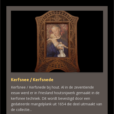
Kerfsnee / Kerfsnede
Kerfsnee / Kerfsnede bij hout. Al in de zeventiende
eeuw werd er in Friesland houtsnijwerk gemaakt in de
kerfsnee techniek. Dit wordt bevestigd door een
gedateerde mangelplank uit 1654 die deel uitmaakt van
de collectie...