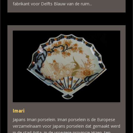
fabrikant voor Delfts Blauw van de ruim...
Imari
Japans Imari porselein. Imari porselein is de Europese
verzamelnaam voor Japans porselein dat gemaakt werd
in de stad Arita, in de vroegere provincie Hizen, ten