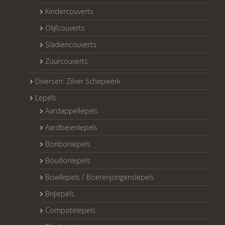
Kindercouverts
Olijfcouverts
Sladiencouverts
Zuurcouverts
Diversen: Zilver Schepwerk
Lepels
Aardappellepels
Aardbeienlepels
Bonbonlepels
Bouillonlepels
Bowllepels / Boerenjongenslepels
Brijlepels
Compotelepels