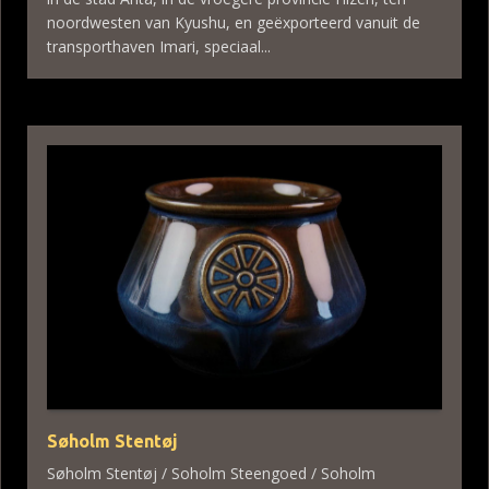
noordwesten van Kyushu, en geëxporteerd vanuit de
transporthaven Imari, speciaal...
Søholm Stentøj
Søholm Stentøj / Soholm Steengoed / Soholm