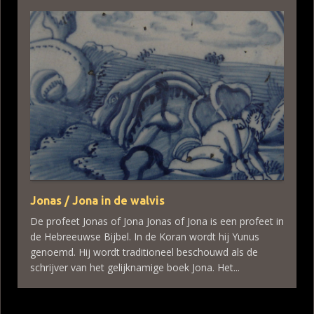
Jonas / Jona in de walvis
De profeet Jonas of Jona Jonas of Jona is een profeet in
de Hebreeuwse Bijbel. In de Koran wordt hij Yunus
genoemd. Hij wordt traditioneel beschouwd als de
schrijver van het gelijknamige boek Jona. Het...