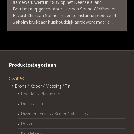
aardewerk werd in 1835 op het Deense eiland
Bornholm opgericht door Herman Sonne Wolffsen en
Edvard Christian Sonne. In eerste instantie produceert
Søholm bruikbaar huishoudelijk aardewerk maar al...
Productcategorieën
Antiek
Brons / Koper / Messing / Tin
Beelden / Plastieken
Dienbladen
Diversen: Brons / Koper / Messing / Tin
Dozen
Kandelaars