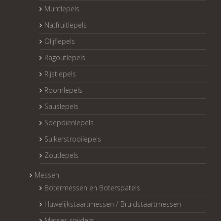
Muntlepels
Natfruitlepels
Olijflepels
Ragoutlepels
Rijstlepels
Roomlepels
Sauslepels
Soepdienlepels
Suikerstrooilepels
Zoutlepels
Messen
Botermessen en Boterspatels
Huwelijkstaartmessen / Bruidstaartmessen
Matses snijders