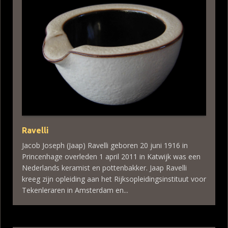
Ravelli
Jacob Joseph (Jaap) Ravelli geboren 20 juni 1916 in
Princenhage overleden 1 april 2011 in Katwijk was een
Nederlands keramist en pottenbakker. Jaap Ravelli
kreeg zijn opleiding aan het Rijksopleidingsinstituut voor
Tekenleraren in Amsterdam en...