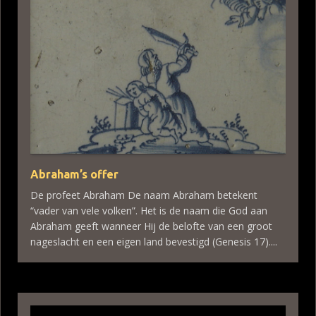
Abraham’s offer
De profeet Abraham De naam Abraham betekent
“vader van vele volken”. Het is de naam die God aan
Abraham geeft wanneer Hij de belofte van een groot
nageslacht en een eigen land bevestigd (Genesis 17)....