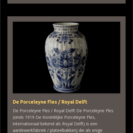
De Porceleyne Fles / Royal Delft
De Porceleyne Fles / Royal Delft De Porceleyne Fles
(sinds 1919 De Koninklijke Porceleyne Fles,
internationaal bekend als Royal Delft) is een
aardewerkfabriek / plateelbakkerij die als enige