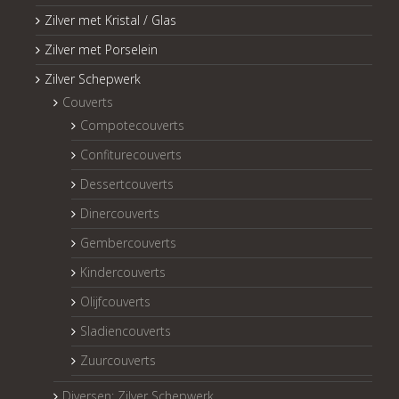
Zilver met Kristal / Glas
Zilver met Porselein
Zilver Schepwerk
Couverts
Compotecouverts
Confiturecouverts
Dessertcouverts
Dinercouverts
Gembercouverts
Kindercouverts
Olijfcouverts
Sladiencouverts
Zuurcouverts
Diversen: Zilver Schepwerk