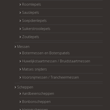
Roomlepels
Sauslepels
Soepdienlepels
Suikerstrooilepels
Zoutlepels
Messen
Botermessen en Boterspatels
Huwelijkstaartmessen / Bruidstaartmessen
Matses snijders
Voorsnijmessen / Trancheermessen
Scheppen
Aardbeienscheppen
Bonbonscheppen
Haringscheppen