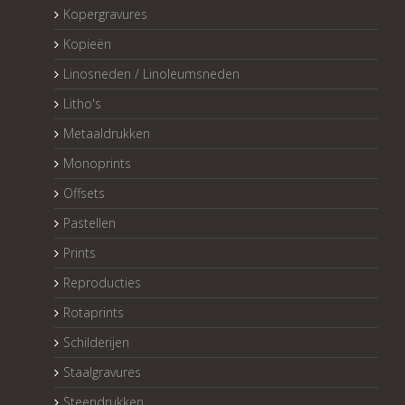
Kopergravures
Kopieën
Linosneden / Linoleumsneden
Litho's
Metaaldrukken
Monoprints
Offsets
Pastellen
Prints
Reproducties
Rotaprints
Schilderijen
Staalgravures
Steendrukken