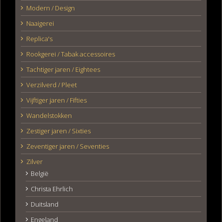
Modern / Design
Naaigerei
Replica's
Rookgerei / Tabak accessoires
Tachtiger jaren / Eightees
Verzilverd / Pleet
Vijftiger jaren / Fifties
Wandelstokken
Zestiger jaren / Sixties
Zeventiger jaren / Seventies
Zilver
België
Christa Ehrlich
Duitsland
Engeland