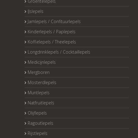
Groentelepels
IJslepels
Jamlepels / Confituurlepels
Kinderlepels / Paplepels
Koffielepels / Theelepels
Longdrinklepels / Cocktaillepels
Medicijnlepels
Mergboren
Mosterdlepels
Muntlepels
Natfruitlepels
Olijflepels
Ragoutlepels
Rijstlepels