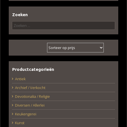
Zoeken
Zoeken
naar:
Productcategorieën
Antiek
Archief / Verkocht
Devotionalia / Religie
Diversen / Allerlei
Keukengerei
Kunst