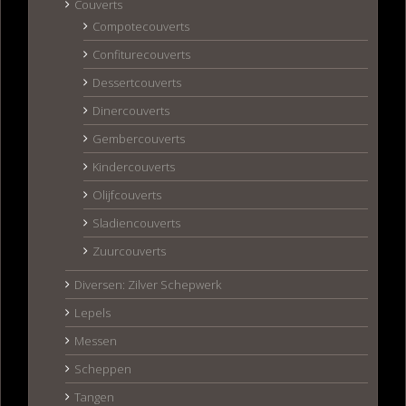
Couverts
Compotecouverts
Confiturecouverts
Dessertcouverts
Dinercouverts
Gembercouverts
Kindercouverts
Olijfcouverts
Sladiencouverts
Zuurcouverts
Diversen: Zilver Schepwerk
Lepels
Messen
Scheppen
Tangen