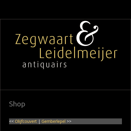
Shop
<<
Olijfcouvert
|
Gemberlepel
>>