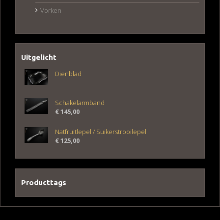
Vorken
Uitgelicht
Dienblad
Schakelarmband
€
145,00
Natfruitlepel / Suikerstrooilepel
€
125,00
Producttags