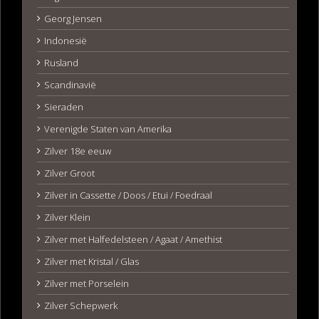
Georg Jensen
Indonesië
Rusland
Scandinavië
Sieraden
Verenigde Staten van Amerika
Zilver 18e eeuw
Zilver Groot
Zilver in Cassette / Doos / Etui / Foedraal
Zilver Klein
Zilver met Halfedelsteen / Agaat / Amethist
Zilver met Kristal / Glas
Zilver met Porselein
Zilver Schepwerk