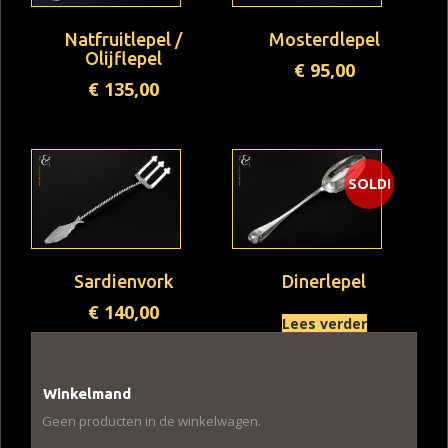
Natfruitlepel /
Mosterdlepel
Olijflepel
€
95,00
€
135,00
SOLD!
Sardienvork
Dinerlepel
€
140,00
Lees verder
Winkelmand
Geen producten in de winkelwagen.