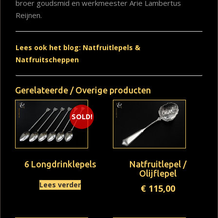
broer goudsmid en werkmeester Arie Lambertus
Reijnen.
Lees ook het blog: Natfruitlepels &
Natfruitscheppen
Gerelateerde / Overige producten
SOLD!
6 Longdrinklepels
Natfruitlepel /
Olijflepel
Lees verder
€
115,00