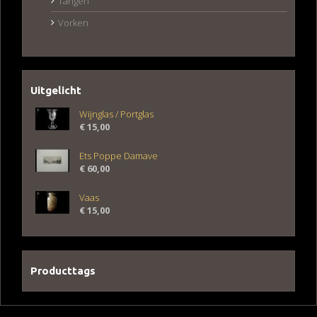
Tangen
Vorken
Uitgelicht
Wijnglas / Portglas
€
15,00
Ets Poppe Damave
€
60,00
Vaas
€
15,00
Producttags