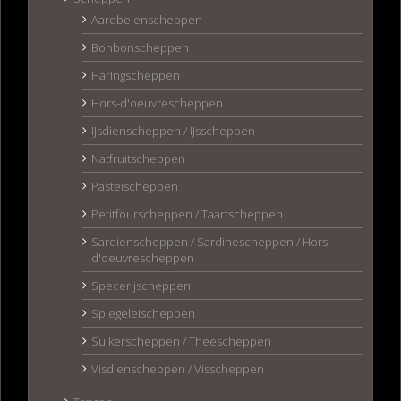
Aardbeienscheppen
Bonbonscheppen
Haringscheppen
Hors-d'oeuvrescheppen
IJsdienscheppen / IJsscheppen
Natfruitscheppen
Pasteischeppen
Petitfourscheppen / Taartscheppen
Sardienscheppen / Sardinescheppen / Hors-
d'oeuvrescheppen
Specerijscheppen
Spiegeleischeppen
Suikerscheppen / Theescheppen
Visdienscheppen / Visscheppen