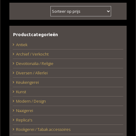
Productcategorieën
Antiek
Archief / Verkocht
Devotionalia / Religie
Diversen / Allerlei
Keukengerei
Kunst
Modern / Design
Naaigerei
Replica's
Rookgerei / Tabak accessoires