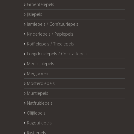
Groentelepels
IJslepels
Jamlepels / Confituurlepels
Kinderlepels / Paplepels
Koffielepels / Theelepels
Longdrinklepels / Cocktaillepels
Medicijnlepels
Mergboren
Mosterdlepels
Muntlepels
Natfruitlepels
Olijflepels
Ragoutlepels
Rijstlepels