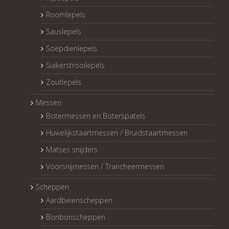
Roomlepels
Sauslepels
Soepdienlepels
Suikerstrooilepels
Zoutlepels
Messen
Botermessen en Boterspatels
Huwelijkstaartmessen / Bruidstaartmessen
Matses snijders
Voorsnijmessen / Trancheermessen
Scheppen
Aardbeienscheppen
Bonbonscheppen