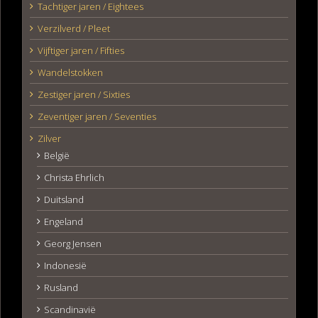
Tachtiger jaren / Eightees
Verzilverd / Pleet
Vijftiger jaren / Fifties
Wandelstokken
Zestiger jaren / Sixties
Zeventiger jaren / Seventies
Zilver
België
Christa Ehrlich
Duitsland
Engeland
Georg Jensen
Indonesië
Rusland
Scandinavië