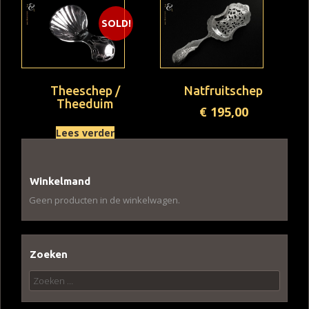
SOLD!
Theeschep /
Natfruitschep
Theeduim
€
195,00
Lees verder
Winkelmand
Geen producten in de winkelwagen.
Zoeken
Zoeken
naar: