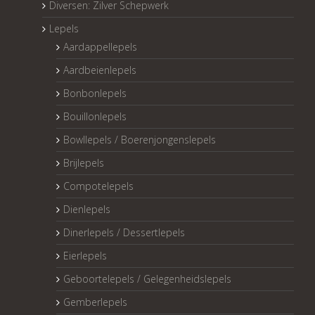
Diversen: Zilver Schepwerk
Lepels
Aardappellepels
Aardbeienlepels
Bonbonlepels
Bouillonlepels
Bowllepels / Boerenjongenslepels
Brijlepels
Compotelepels
Dienlepels
Dinerlepels / Dessertlepels
Eierlepels
Geboortelepels / Gelegenheidslepels
Gemberlepels