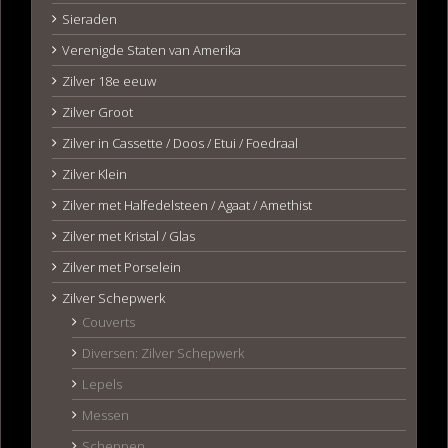
Sieraden
Verenigde Staten van Amerika
Zilver 18e eeuw
Zilver Groot
Zilver in Cassette / Doos / Etui / Foedraal
Zilver Klein
Zilver met Halfedelsteen / Agaat / Amethist
Zilver met Kristal / Glas
Zilver met Porselein
Zilver Schepwerk
Couverts
Diversen: Zilver Schepwerk
Lepels
Messen
Scheppen