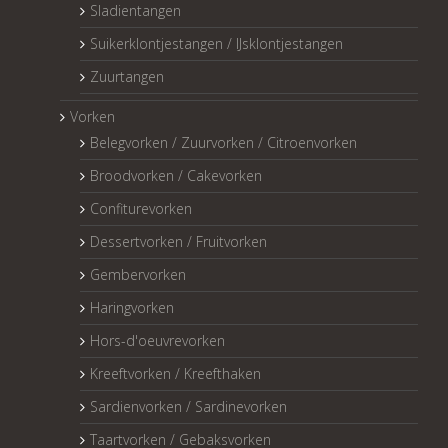
Sladientangen
Suikerklontjestangen / IJsklontjestangen
Zuurtangen
Vorken
Belegvorken / Zuurvorken / Citroenvorken
Broodvorken / Cakevorken
Confiturevorken
Dessertvorken / Fruitvorken
Gembervorken
Haringvorken
Hors-d'oeuvrevorken
Kreeftvorken / Kreefthaken
Sardienvorken / Sardinevorken
Taartvorken / Gebaksvorken