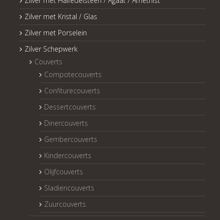
Zilver met Halfedelsteen / Agaat / Amethist
Zilver met Kristal / Glas
Zilver met Porselein
Zilver Schepwerk
Couverts
Compotecouverts
Confiturecouverts
Dessertcouverts
Dinercouverts
Gembercouverts
Kindercouverts
Olijfcouverts
Sladiencouverts
Zuurcouverts