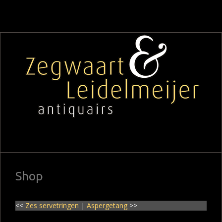
Shop
<<
Zes servetringen
|
Aspergetang
>>