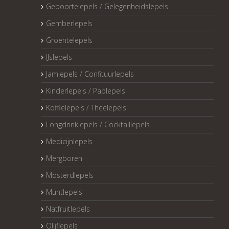
Geboortelepels / Gelegenheidslepels
Gemberlepels
Groentelepels
IJslepels
Jamlepels / Confituurlepels
Kinderlepels / Paplepels
Koffielepels / Theelepels
Longdrinklepels / Cocktaillepels
Medicijnlepels
Mergboren
Mosterdlepels
Muntlepels
Natfruitlepels
Olijflepels