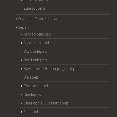
Zuurcouverts
Diversen: Zilver Schepwerk
Lepels
Aardappellepels
Aardbeienlepels
Bonbonlepels
Bouillonlepels
Bowllepels / Boerenjongenslepels
Brijlepels
Compotelepels
Dienlepels
Dinerlepels / Dessertlepels
Eierlepels