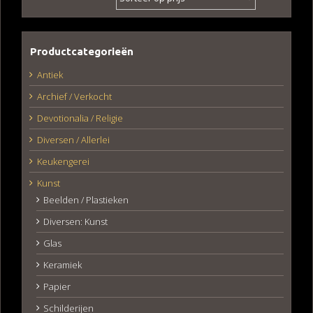
Productcategorieën
Antiek
Archief / Verkocht
Devotionalia / Religie
Diversen / Allerlei
Keukengerei
Kunst
Beelden / Plastieken
Diversen: Kunst
Glas
Keramiek
Papier
Schilderijen