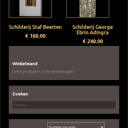
Schilderij Staf Beerten
Schilderij George
Ebrin Adingra
€
160,00
€
240,00
Winkelmand
Geen producten in de winkelwagen.
Zoeken
Zoeken
naar: