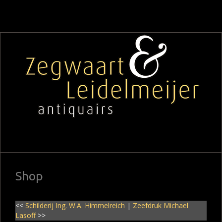
Shop
<<
Schilderij Ing. W.A. Himmelreich
|
Zeefdruk Michael
Lasoff
>>