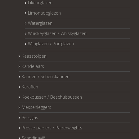
Likeurglazen
Limonadeglazen
Waterglazen
Whiskeyglazen / Whiskyglazen
Wijnglazen / Portglazen
Kaasstolpen
Kandelaars
Kannen / Schenkkannen
Karaffen
Koekbussen / Beschuitbussen
Messenleggers
Persglas
Presse papiers / Paperweights
Scandinavië