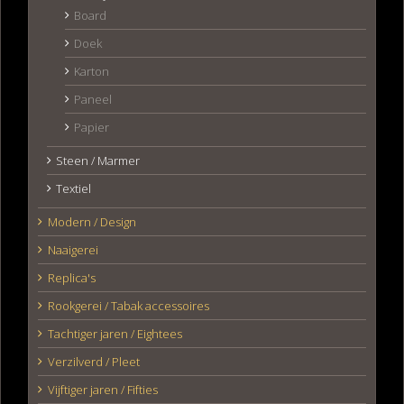
Board
Doek
Karton
Paneel
Papier
Steen / Marmer
Textiel
Modern / Design
Naaigerei
Replica's
Rookgerei / Tabak accessoires
Tachtiger jaren / Eightees
Verzilverd / Pleet
Vijftiger jaren / Fifties