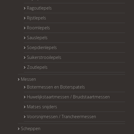
Ragoutlepels
Rijstlepels
Roomlepels
Sauslepels
Soepdienlepels
Suikerstrooilepels
Zoutlepels
Messen
Botermessen en Boterspatels
Huwelijkstaartmessen / Bruidstaartmessen
Matses snijders
Voorsnijmessen / Trancheermessen
Scheppen