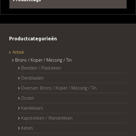
Productcategorieën
Antiek
Brons / Koper / Messing / Tin
Beelden / Plastieken
Dienbladen
Diversen: Brons / Koper / Messing / Tin
Dozen
Kandelaars
Kapstokken / Wandrekken
Ketels