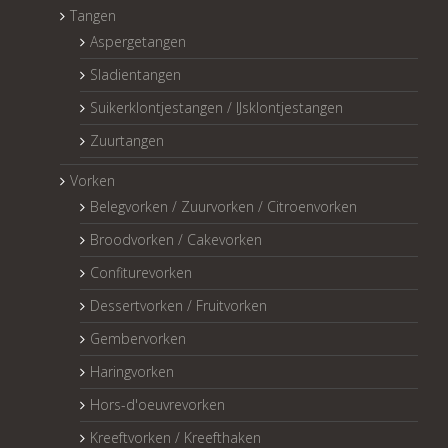
Tangen
Aspergetangen
Sladientangen
Suikerklontjestangen / IJsklontjestangen
Zuurtangen
Vorken
Belegvorken / Zuurvorken / Citroenvorken
Broodvorken / Cakevorken
Confiturevorken
Dessertvorken / Fruitvorken
Gembervorken
Haringvorken
Hors-d'oeuvrevorken
Kreeftvorken / Kreefthaken