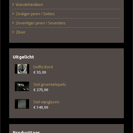
Wandelstokken
Zestiger jaren / Sixties
Zeventiger jaren / Seventies
Zilver
Uitgelicht
Delfts Bord
€
55,00
Stel groentelepels
€
275,00
Stel wijnglazen
€
140,00
Producttags