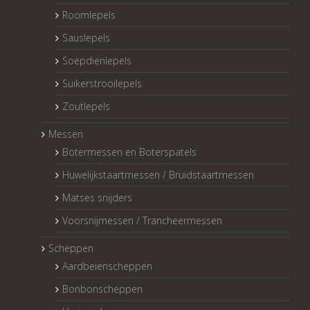
Roomlepels
Sauslepels
Soepdienlepels
Suikerstrooilepels
Zoutlepels
Messen
Botermessen en Boterspatels
Huwelijkstaartmessen / Bruidstaartmessen
Matses snijders
Voorsnijmessen / Trancheermessen
Scheppen
Aardbeienscheppen
Bonbonscheppen