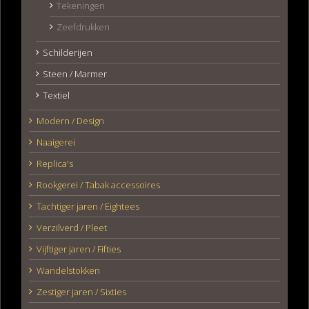
Tekeningen
Zeefdrukken
Schilderijen
Steen / Marmer
Textiel
Modern / Design
Naaigerei
Replica's
Rookgerei / Tabak accessoires
Tachtiger jaren / Eightees
Verzilverd / Pleet
Vijftiger jaren / Fifties
Wandelstokken
Zestiger jaren / Sixties