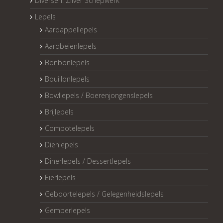
Diversen: Zilver Schepwerk
Lepels
Aardappellepels
Aardbeienlepels
Bonbonlepels
Bouillonlepels
Bowllepels / Boerenjongenslepels
Brijlepels
Compotelepels
Dienlepels
Dinerlepels / Dessertlepels
Eierlepels
Geboortelepels / Gelegenheidslepels
Gemberlepels