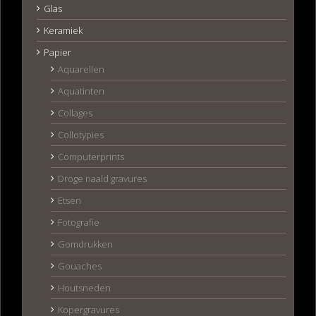
Glas
Keramiek
Papier
Aquarellen
Aquatinten
Collages
Collotypies
Computerprints
Droge naald gravures
Etsen
Fotografie
Gomdrukken
Gouaches
Houtsneden
Kopergravures