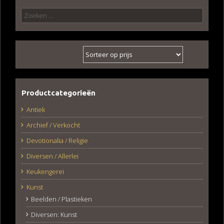
Zoeken
naar:
Productcategorieën
Antiek
Archief / Verkocht
Devotionalia / Religie
Diversen / Allerlei
Keukengerei
Kunst
Beelden / Plastieken
Diversen: Kunst