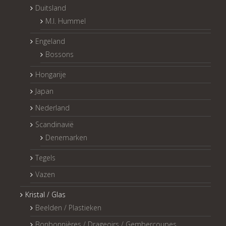
Duitsland
M.I. Hummel
Engeland
Bossons
Hongarije
Japan
Nederland
Scandinavië
Denemarken
Tegels
Vazen
Kristal / Glas
Beelden / Plastieken
Bonbonnières / Drageoirs / Gembercoupes