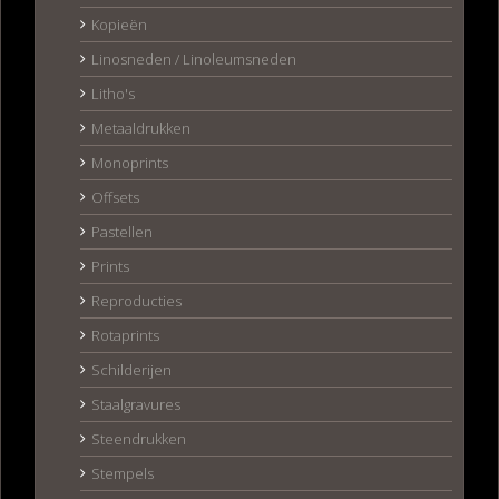
Kopieën
Linosneden / Linoleumsneden
Litho's
Metaaldrukken
Monoprints
Offsets
Pastellen
Prints
Reproducties
Rotaprints
Schilderijen
Staalgravures
Steendrukken
Stempels