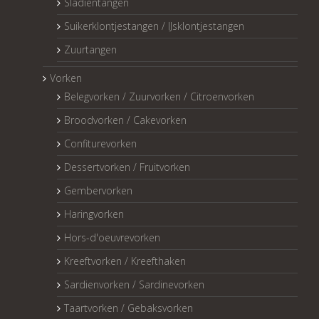
Sladientangen
Suikerklontjestangen / IJsklontjestangen
Zuurtangen
Vorken
Belegvorken / Zuurvorken / Citroenvorken
Broodvorken / Cakevorken
Confiturevorken
Dessertvorken / Fruitvorken
Gembervorken
Haringvorken
Hors-d'oeuvrevorken
Kreeftvorken / Kreefthaken
Sardienvorken / Sardinevorken
Taartvorken / Gebaksvorken