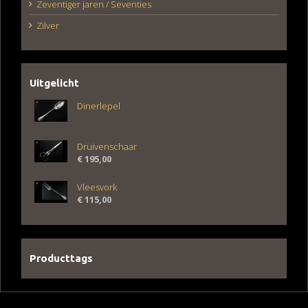
Zeventiger jaren / Seventies
Zilver
Uitgelicht
Dinerlepel
Druivenschaar
€
195,00
Vleesvork
€
115,00
Producttags