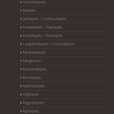
Groentelepels
IJslepels
Jamlepels / Confituurlepels
Kinderlepels / Paplepels
Koffielepels / Theelepels
Longdrinklepels / Cocktaillepels
Medicijnlepels
Mergboren
Mosterdlepels
Muntlepels
Natfruitlepels
Olijflepels
Ragoutlepels
Rijstlepels