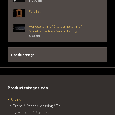
€
225,00
Fotolijst
Horlogeketting / Chatelaineketting /
Signettenketting / Sautoirketting
€
65,00
Producttags
Productcategorieën
Antiek
Brons / Koper / Messing / Tin
Beelden / Plastieken