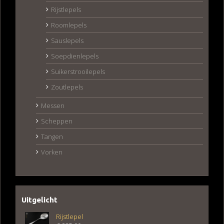
Rijstlepels
Roomlepels
Sauslepels
Soepdienlepels
Suikerstrooilepels
Zoutlepels
Messen
Scheppen
Tangen
Vorken
Uitgelicht
Rijstlepel