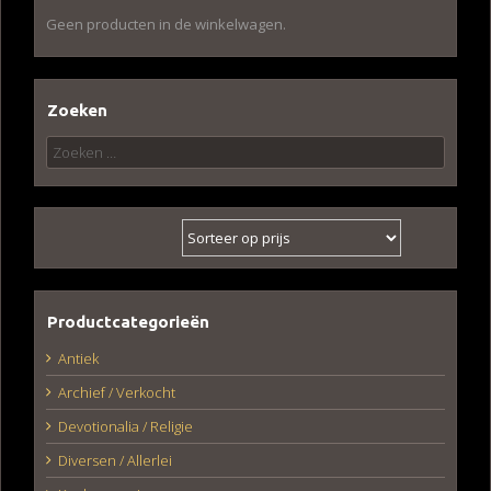
Geen producten in de winkelwagen.
Zoeken
Zoeken
naar:
Productcategorieën
Antiek
Archief / Verkocht
Devotionalia / Religie
Diversen / Allerlei