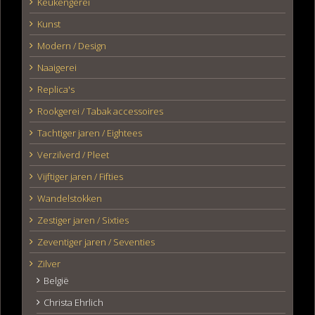
Keukengerei
Kunst
Modern / Design
Naaigerei
Replica's
Rookgerei / Tabak accessoires
Tachtiger jaren / Eightees
Verzilverd / Pleet
Vijftiger jaren / Fifties
Wandelstokken
Zestiger jaren / Sixties
Zeventiger jaren / Seventies
Zilver
België
Christa Ehrlich