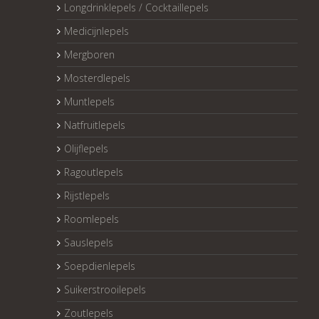
Longdrinklepels / Cocktaillepels
Medicijnlepels
Mergboren
Mosterdlepels
Muntlepels
Natfruitlepels
Olijflepels
Ragoutlepels
Rijstlepels
Roomlepels
Sauslepels
Soepdienlepels
Suikerstrooilepels
Zoutlepels