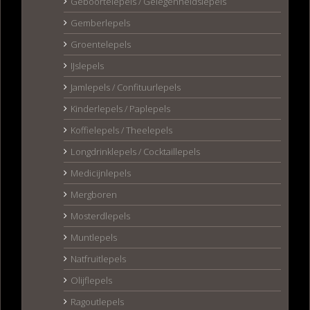
Geboortelepels / Gelegenheidslepels
Gemberlepels
Groentelepels
IJslepels
Jamlepels / Confituurlepels
Kinderlepels / Paplepels
Koffielepels / Theelepels
Longdrinklepels / Cocktaillepels
Medicijnlepels
Mergboren
Mosterdlepels
Muntlepels
Natfruitlepels
Olijflepels
Ragoutlepels