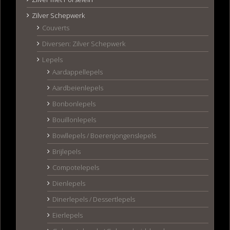
Zilver Schepwerk
Couverts
Diversen: Zilver Schepwerk
Lepels
Aardappellepels
Aardbeienlepels
Bonbonlepels
Bouillonlepels
Bowllepels / Boerenjongenslepels
Brijlepels
Compotelepels
Dienlepels
Dinerlepels / Dessertlepels
Eierlepels