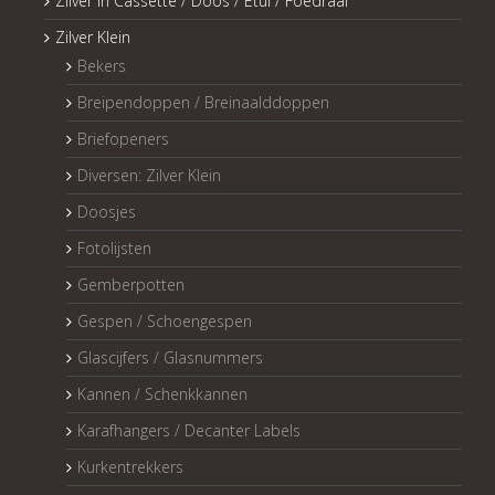
Zilver in Cassette / Doos / Etui / Foedraal
Zilver Klein
Bekers
Breipendoppen / Breinaalddoppen
Briefopeners
Diversen: Zilver Klein
Doosjes
Fotolijsten
Gemberpotten
Gespen / Schoengespen
Glascijfers / Glasnummers
Kannen / Schenkkannen
Karafhangers / Decanter Labels
Kurkentrekkers