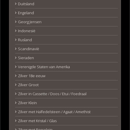
Duitsland
Engeland
Georg Jensen
Indonesië
Rusland
Scandinavië
Sieraden
Verenigde Staten van Amerika
Zilver 18e eeuw
Zilver Groot
Zilver in Cassette / Doos / Etui / Foedraal
Zilver Klein
Zilver met Halfedelsteen / Agaat / Amethist
Zilver met Kristal / Glas
Zilver met Porselein