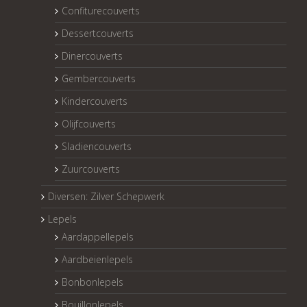
Confiturecouverts
Dessertcouverts
Dinercouverts
Gembercouverts
Kindercouverts
Olijfcouverts
Sladiencouverts
Zuurcouverts
Diversen: Zilver Schepwerk
Lepels
Aardappellepels
Aardbeienlepels
Bonbonlepels
Bouillonlepels