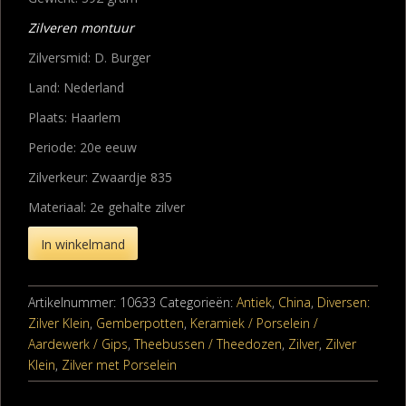
Zilveren montuur
Zilversmid: D. Burger
Land: Nederland
Plaats: Haarlem
Periode: 20e eeuw
Zilverkeur: Zwaardje 835
Materiaal: 2e gehalte zilver
In winkelmand
Artikelnummer:
10633
Categorieën:
Antiek
,
China
,
Diversen:
Zilver Klein
,
Gemberpotten
,
Keramiek / Porselein /
Aardewerk / Gips
,
Theebussen / Theedozen
,
Zilver
,
Zilver
Klein
,
Zilver met Porselein