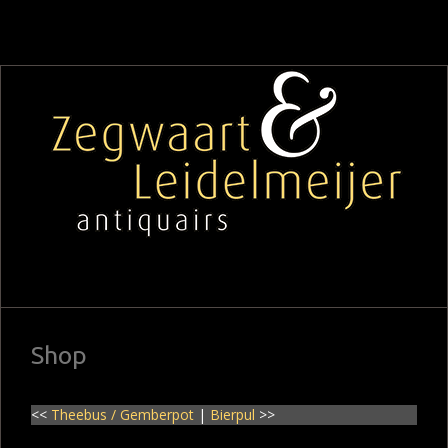
Shop
<<
Theebus / Gemberpot
|
Bierpul
>>