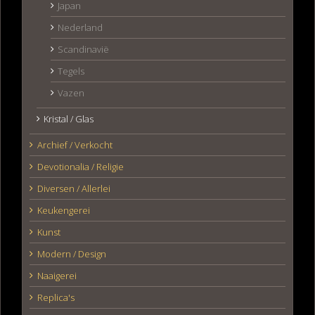
Japan
Nederland
Scandinavië
Tegels
Vazen
Kristal / Glas
Archief / Verkocht
Devotionalia / Religie
Diversen / Allerlei
Keukengerei
Kunst
Modern / Design
Naaigerei
Replica's