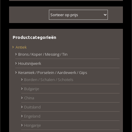
Productcategorieën
Antiek
Brons / Koper / Messing / Tin
Houtsnijwerk
Keramiek / Porselein / Aardewerk / Gips
Borden / Schalen / Schotels
Bulgarije
China
Duitsland
Engeland
Hongarije