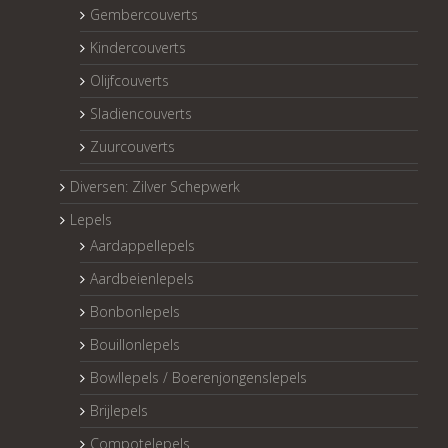
Gembercouverts
Kindercouverts
Olijfcouverts
Sladiencouverts
Zuurcouverts
Diversen: Zilver Schepwerk
Lepels
Aardappellepels
Aardbeienlepels
Bonbonlepels
Bouillonlepels
Bowllepels / Boerenjongenslepels
Brijlepels
Compotelepels