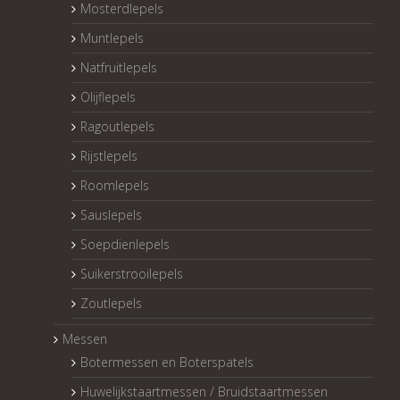
Mosterdlepels
Muntlepels
Natfruitlepels
Olijflepels
Ragoutlepels
Rijstlepels
Roomlepels
Sauslepels
Soepdienlepels
Suikerstrooilepels
Zoutlepels
Messen
Botermessen en Boterspatels
Huwelijkstaartmessen / Bruidstaartmessen