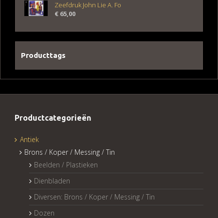
Zeefdruk John Lie A. Fo
€
65,00
Producttags
Productcategorieën
Antiek
Brons / Koper / Messing / Tin
Beelden / Plastieken
Dienbladen
Diversen: Brons / Koper / Messing / Tin
Dozen