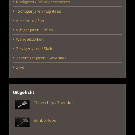
Rookgerei / Tabak accessoires
Tachtiger jaren / Eightees
Verzilverd / Pleet
Vijftiger jaren / Fifties
Wandelstokken
Zestiger jaren / Sixties
Zeventiger jaren / Seventies
Zilver
Uitgelicht
Theeschep / Theeduim
Bonbonlepel