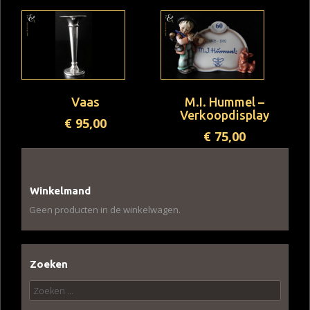
Vaas
M.I. Hummel –
Verkoopdisplay
€
95,00
€
75,00
Winkelmand
Geen producten in de winkelwagen.
Zoeken
Zoeken
naar: