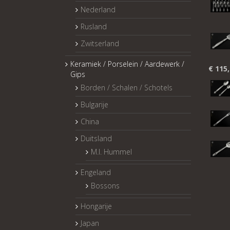
Nederland
Rusland
Zwitserland
Keramiek / Porselein / Aardewerk /
€
115,
Gips
Borden / Schalen / Schotels
Bulgarije
China
Duitsland
M.I. Hummel
Engeland
Bossons
Hongarije
Japan