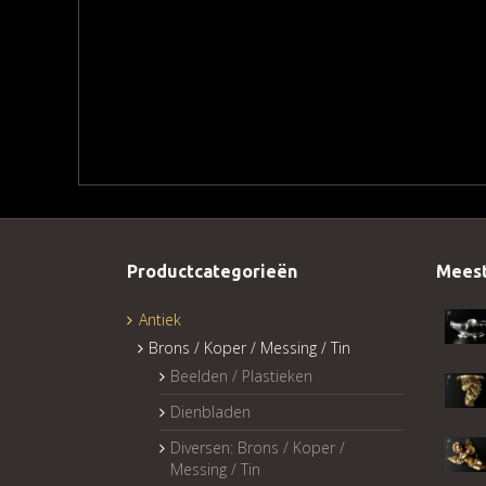
Productcategorieën
Meest
Antiek
Brons / Koper / Messing / Tin
Beelden / Plastieken
Dienbladen
Diversen: Brons / Koper /
Messing / Tin