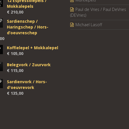
12 Espressolepels /
Mokkalepels
Paul de Vries / Paul DeVries
€
210,00
(DEVries)
Sardienschep /
Michael Lasoff
Haringschep / Hors-
d’oeuvreschep
00
Koffielepel + Mokkalepel
€
105,00
Belegvork / Zuurvork
€
115,00
Sardienvork / Hors-
d'oeuvrevork
€
135,00