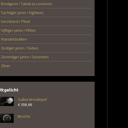
Rookgerei / Tabak accessoires
Tachtiger jaren / Eightees
Verzilverd / Pleet
Vijftiger jaren / Fifties
Wandelstokken
Zestiger jaren / Sixties
Zeventiger jaren / Seventies
Zilver
Uitgelicht
Suikerstrooilepel
€
350,00
Broche