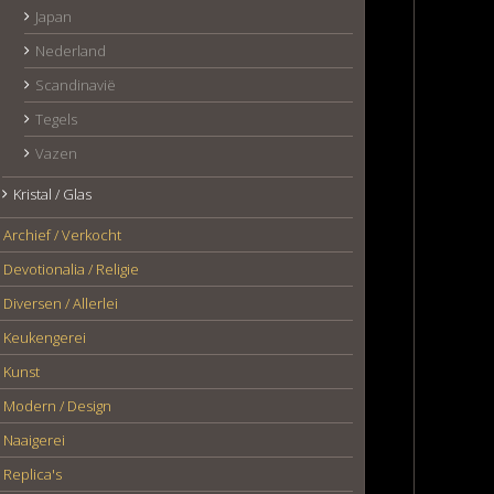
Japan
Nederland
Scandinavië
Tegels
Vazen
Kristal / Glas
Archief / Verkocht
Devotionalia / Religie
Diversen / Allerlei
Keukengerei
Kunst
Modern / Design
Naaigerei
Replica's