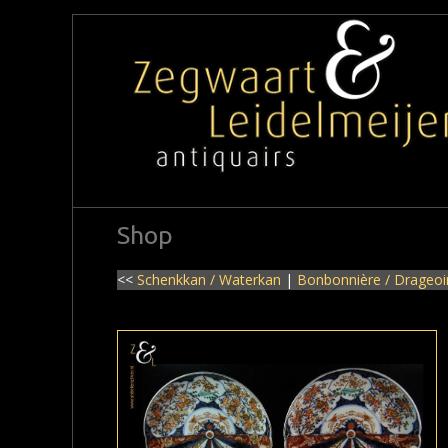
Shop
<<
Schenkkan / Waterkan
|
Bonbonnière / Drageo