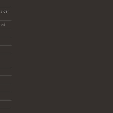
us der
ted