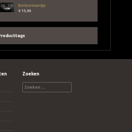
Bonbonmandje
€
15,00
Producttags
ten
Zoeken
Zoeken
naar: