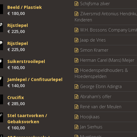
Schijfsma zilver
Beeld / Plastiek
€
180,00
Zilversmid Antonius Hendrik
Kinderen
Rijstlepel
W.H. Bossons Company Limi
€
225,00
Jaap de Vries
Rijstlepel
€
225,00
Simon Kramer
Herman Carel (Mans) Meijer
Suikerstrooilepel
€
160,00
Hoedenspeldhouders &
Hoedenspelden
Jamlepel / Confituurlepel
€
140,00
George Ebrin Adingra
Abraham’s offer
Crucifix
€
285,00
René van der Meulen
Stel taartvorken /
Hooijkaas
Gebaksvorken
Jan Sierhuis
€
160,00
Muntlepels