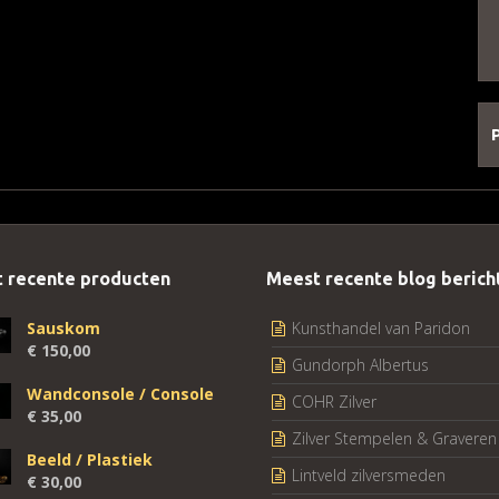
 recente producten
Meest recente blog berich
Sauskom
Kunsthandel van Paridon
€
150,00
Gundorph Albertus
Wandconsole / Console
COHR Zilver
€
35,00
Zilver Stempelen & Graveren
Beeld / Plastiek
Lintveld zilversmeden
€
30,00