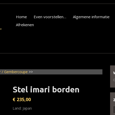
Home
Even voorstellen…
Algemene informatie
Afrekenen
ir / Gembercoupe
>>
G
Stel imari borden
€
235,00
Z
Land: Japan
n