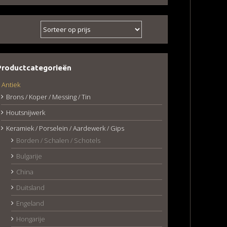
Productcategorieën
Antiek
Brons / Koper / Messing / Tin
Houtsnijwerk
Keramiek / Porselein / Aardewerk / Gips
Borden / Schalen / Schotels
Bulgarije
China
Duitsland
Engeland
Hongarije