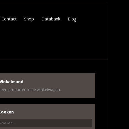
Contact
Shop
Databank
Blog
Winkelmand
een producten in de winkelwagen.
Zoeken
oeken
aar: