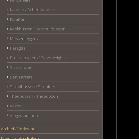
Kandelaars
Kannen / Schenkkannen
Karaffen
Koekbussen / Beschuitbussen
Messenleggers
Persglas
Presse papiers / Paperweights
Scandinavië
Serveersets
Strooibussen / Strooiers
Theebussen / Theedozen
Vazen
Vingerkommen
Archief / Verkocht
Devotionalia / Religie