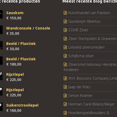
 recente producten
Meest recente blog berich
Sauskom
Kunsthandel van Paridon
€
150,00
Gundorph Albertus
Wandconsole / Console
COHR Zilver
€
35,00
Zilver Stempelen & Graveren
Beeld / Plastiek
Lintveld zilversmeden
€
30,00
Schijfsma zilver
Beeld / Plastiek
€
180,00
Zilversmid Antonius Hendrik
Kinderen
Rijstlepel
W.H. Bossons Company Limi
€
225,00
Jaap de Vries
Rijstlepel
€
225,00
Simon Kramer
Herman Carel (Mans) Meijer
Suikerstrooilepel
€
160,00
Hoedenspeldhouders &