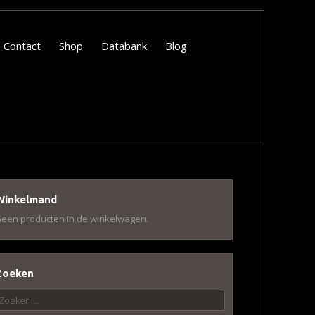
Contact
Shop
Databank
Blog
Winkelmand
een producten in de winkelwagen.
Zoeken
oeken
aar: