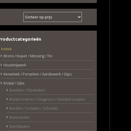
Productcategorieën
Antiek
Brons / Koper / Messing / Tin
Houtsnijwerk
Keramiek / Porselein / Aardewerk / Gips
Kristal / Glas
Beelden / Plastieken
Bonbonnières / Drageoirs / Gembercoupes
Borden / Schalen / Schotels
Botervloten
Dienbladen