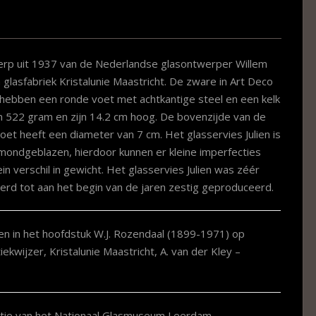
werp uit 1937 van de Nederlandse glasontwerper Willem
 glasfabriek Kristalunie Maastricht. De zware in Art Deco
en hebben een ronde voet met achtkantige steel en een kelk
n 522 gram en zijn 14.2 cm hoog. De bovenzijde van de
et heeft een diameter van 7 cm. Het glasservies Julien is
mondgeblazen, hierdoor kunnen er kleine imperfecties
n verschil in gewicht. Het glasservies Julien was zéér
werd tot aan het begin van de jaren zestig geproduceerd.
ven in het hoofdstuk W.J. Rozendaal (1899-1971) op
ekwijzer, Kristalunie Maastricht, A. van der Kley –
ectie van het Nationaal Glasmuseum Leerdam.