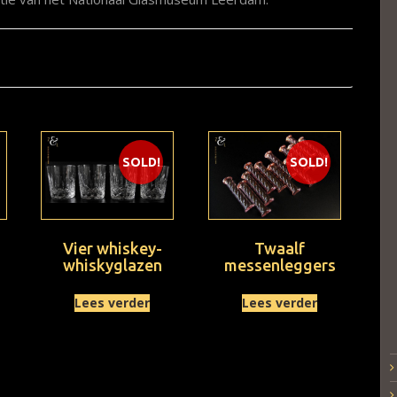
SOLD!
SOLD!
Vier whiskey-
Twaalf
whiskyglazen
messenleggers
Lees verder
Lees verder