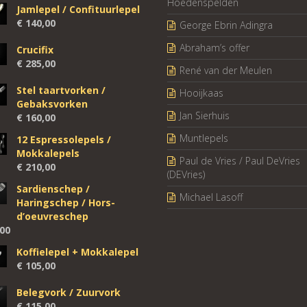
Hoedenspelden
Jamlepel / Confituurlepel
€
140,00
George Ebrin Adingra
Abraham’s offer
Crucifix
€
285,00
René van der Meulen
Stel taartvorken /
Hooijkaas
Gebaksvorken
Jan Sierhuis
€
160,00
Muntlepels
12 Espressolepels /
Mokkalepels
Paul de Vries / Paul DeVries
€
210,00
(DEVries)
Sardienschep /
Michael Lasoff
Haringschep / Hors-
d’oeuvreschep
00
Koffielepel + Mokkalepel
€
105,00
Belegvork / Zuurvork
€
115,00