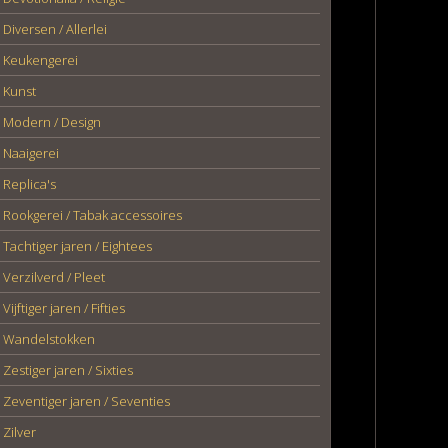
Diversen / Allerlei
Keukengerei
Kunst
Modern / Design
Naaigerei
Replica's
Rookgerei / Tabak accessoires
Tachtiger jaren / Eightees
Verzilverd / Pleet
Vijftiger jaren / Fifties
Wandelstokken
Zestiger jaren / Sixties
Zeventiger jaren / Seventies
Zilver