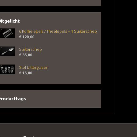
Uitgelicht
6 Koffielepels / Theelepels + 1 Suikerschep
€
120,00
Suikerschep
€
35,00
Stel bitterglazen
€
15,00
Producttags