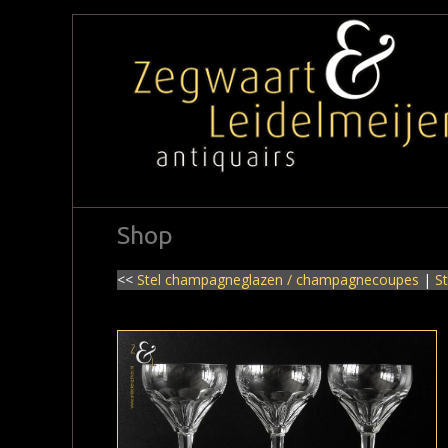
Shop
<<
Stel champagneglazen / champagnecoupes
|
St