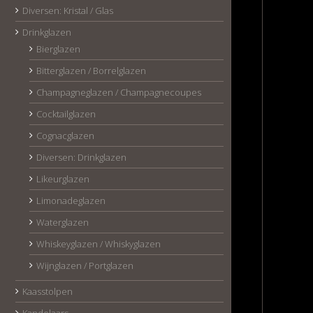
Diversen: Kristal / Glas
Drinkglazen
Bierglazen
Bitterglazen / Borrelglazen
Champagneglazen / Champagnecoupes
Cocktailglazen
Cognacglazen
Diversen: Drinkglazen
Likeurglazen
Limonadeglazen
Waterglazen
Whiskeyglazen / Whiskyglazen
Wijnglazen / Portglazen
Kaasstolpen