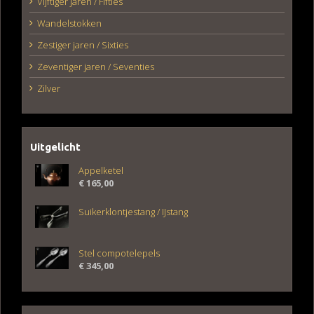
Vijftiger jaren / Fifties
Wandelstokken
Zestiger jaren / Sixties
Zeventiger jaren / Seventies
Zilver
Uitgelicht
Appelketel
€
165,00
Suikerklontjestang / IJstang
Stel compotelepels
€
345,00