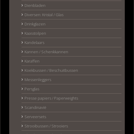
Dienbladen
Diversen: Kristal / Glas
Drinkglazen
Kaasstolpen
Kandelaars
Kannen / Schenkkannen
Karaffen
Koekbussen / Beschuitbussen
Messenleggers
Persglas
Presse papiers / Paperweights
Scandinavië
Serveersets
Strooibussen / Strooiers