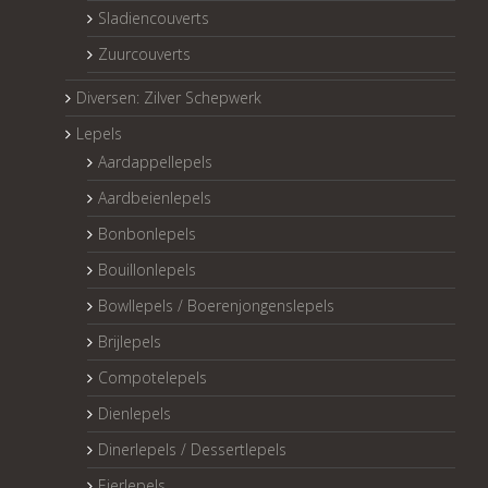
Sladiencouverts
Zuurcouverts
Diversen: Zilver Schepwerk
Lepels
Aardappellepels
Aardbeienlepels
Bonbonlepels
Bouillonlepels
Bowllepels / Boerenjongenslepels
Brijlepels
Compotelepels
Dienlepels
Dinerlepels / Dessertlepels
Eierlepels