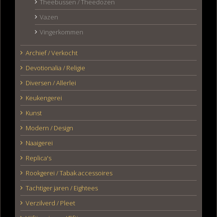
Theebussen / Theedozen
Vazen
Vingerkommen
Archief / Verkocht
Devotionalia / Religie
Diversen / Allerlei
Keukengerei
Kunst
Modern / Design
Naaigerei
Replica's
Rookgerei / Tabak accessoires
Tachtiger jaren / Eightees
Verzilverd / Pleet