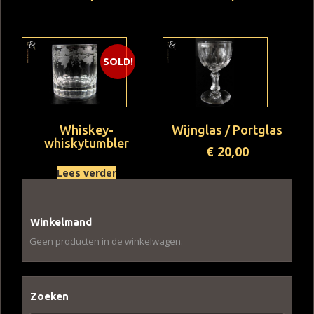
SOLD!
Whiskey-
Wijnglas / Portglas
whiskytumbler
€
20,00
Lees verder
Winkelmand
Geen producten in de winkelwagen.
Zoeken