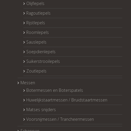
Olijflepels
Ragoutlepels
Rijstlepels
Roomlepels
Sauslepels
Soepdienlepels
Suikerstrooilepels
Zoutlepels
Messen
Botermessen en Boterspatels
Huwelijkstaartmessen / Bruidstaartmessen
Matses snijders
Voorsnijmessen / Trancheermessen
Scheppen