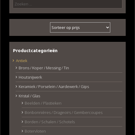
Zoeken
naar:
Productcategorieën
Antiek
Brons / Koper / Messing / Tin
Houtsnijwerk
Keramiek / Porselein / Aardewerk / Gips
Kristal / Glas
Beelden / Plastieken
Bonbonnières / Drageoirs / Gembercoupes
Borden / Schalen / Schotels
Botervloten