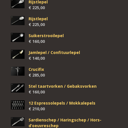
Rijstlepel
€
225,00
Rijstlepel
€
225,00
Suikerstrooilepel
€
160,00
Jamlepel / Confituurlepel
€
140,00
Crucifix
€
285,00
Stel taartvorken / Gebaksvorken
€
160,00
12 Espressolepels / Mokkalepels
€
210,00
Sardienschep / Haringschep / Hors-
d’oeuvreschep