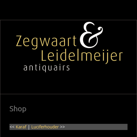
Shop
<<
Karaf
|
Luciferhouder
>>