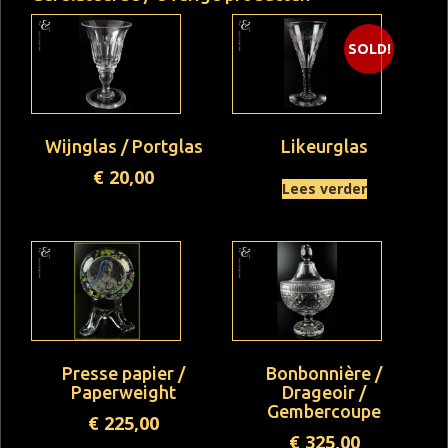
SOLD!
Wijnglas / Portglas
Likeurglas
€
20,00
Lees verder
Presse papier /
Bonbonnière /
Paperweight
Drageoir /
Gembercoupe
€
225,00
€
325,00