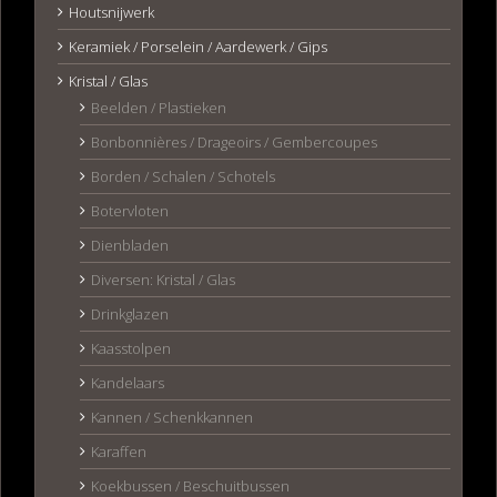
Houtsnijwerk
Keramiek / Porselein / Aardewerk / Gips
Kristal / Glas
Beelden / Plastieken
Bonbonnières / Drageoirs / Gembercoupes
Borden / Schalen / Schotels
Botervloten
Dienbladen
Diversen: Kristal / Glas
Drinkglazen
Kaasstolpen
Kandelaars
Kannen / Schenkkannen
Karaffen
Koekbussen / Beschuitbussen