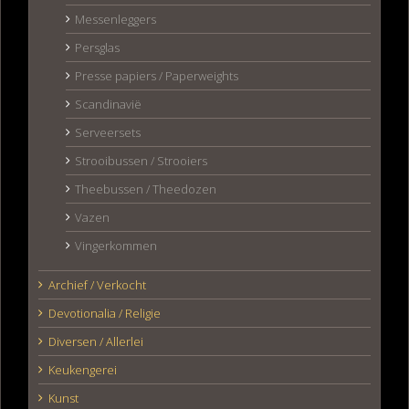
Messenleggers
Persglas
Presse papiers / Paperweights
Scandinavië
Serveersets
Strooibussen / Strooiers
Theebussen / Theedozen
Vazen
Vingerkommen
Archief / Verkocht
Devotionalia / Religie
Diversen / Allerlei
Keukengerei
Kunst