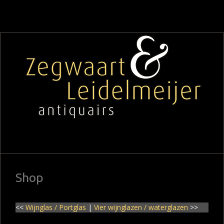
Shop
<<
Wijnglas / Portglas
|
Vier wijnglazen / waterglazen
>>