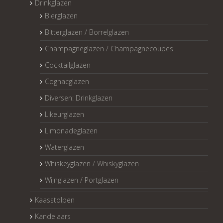
Drinkglazen
Bierglazen
Bitterglazen / Borrelglazen
Champagneglazen / Champagnecoupes
Cocktailglazen
Cognacglazen
Diversen: Drinkglazen
Likeurglazen
Limonadeglazen
Waterglazen
Whiskeyglazen / Whiskyglazen
Wijnglazen / Portglazen
Kaasstolpen
Kandelaars