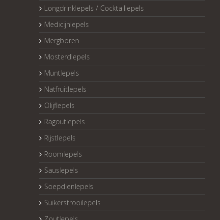
Longdrinklepels / Cocktaillepels
Medicijnlepels
Mergboren
Mosterdlepels
Muntlepels
Natfruitlepels
Olijflepels
Ragoutlepels
Rijstlepels
Roomlepels
Sauslepels
Soepdienlepels
Suikerstrooilepels
Zoutlepels