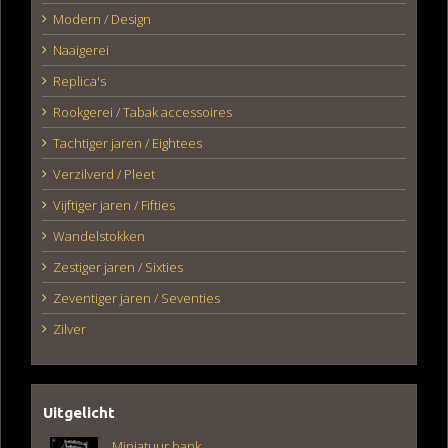
Modern / Design
Naaigerei
Replica's
Rookgerei / Tabak accessoires
Tachtiger jaren / Eightees
Verzilverd / Pleet
Vijftiger jaren / Fifties
Wandelstokken
Zestiger jaren / Sixties
Zeventiger jaren / Seventies
Zilver
Uitgelicht
Miniatuur bank