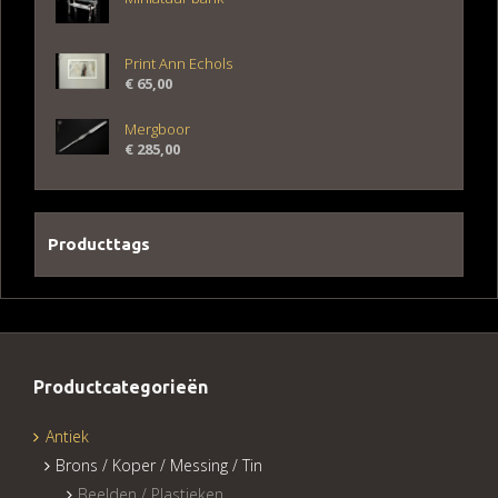
Print Ann Echols
€
65,00
Mergboor
€
285,00
Producttags
Productcategorieën
Antiek
Brons / Koper / Messing / Tin
Beelden / Plastieken