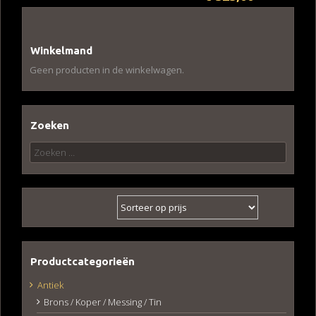
Winkelmand
Geen producten in de winkelwagen.
Zoeken
Zoeken
naar:
Productcategorieën
Antiek
Brons / Koper / Messing / Tin