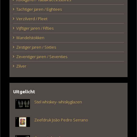
Tachtiger jaren / Eightees
Verzilverd / Pleet
Vijftiger jaren / Fifties
Wandelstokken
Zestiger jaren / Sixties
Zeventiger jaren / Seventies
Zilver
Uitgelicht
Stel whiskey- whiskyglazen
Zeefdruk João Pedro Serrano