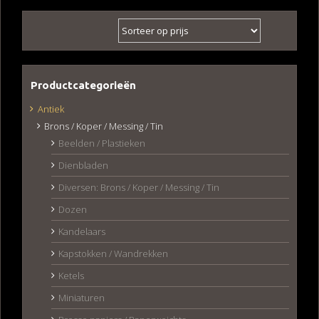
Productcategorieën
Antiek
Brons / Koper / Messing / Tin
Beelden / Plastieken
Dienbladen
Diversen: Brons / Koper / Messing / Tin
Dozen
Kandelaars
Kapstokken / Wandrekken
Ketels
Miniaturen