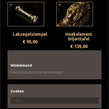
Lakzegelstempel
Hoekelement
biljarttafel
€
95,00
€
135,00
Winkelmand
Geen producten in de winkelwagen.
Zoeken
Zoeken
naar: