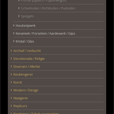
Presse papiers / Paperweights
Schietloden / Richtloden / Pasloden
Spiegels
Houtsnijwerk
Keramiek / Porselein / Aardewerk / Gips
Kristal / Glas
Archief / Verkocht
Devotionalia / Religie
Diversen / Allerlei
Keukengerei
Kunst
Modern / Design
Naaigerei
Replica's
Rookgerei / Tabak accessoires