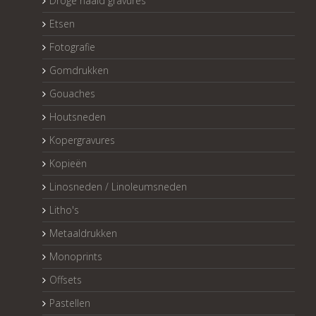
Droge naald gravures
Etsen
Fotografie
Gomdrukken
Gouaches
Houtsneden
Kopergravures
Kopieën
Linosneden / Linoleumsneden
Litho's
Metaaldrukken
Monoprints
Offsets
Pastellen