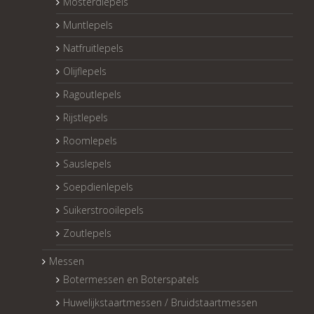
Mosterdlepels
Muntlepels
Natfruitlepels
Olijflepels
Ragoutlepels
Rijstlepels
Roomlepels
Sauslepels
Soepdienlepels
Suikerstrooilepels
Zoutlepels
Messen
Botermessen en Boterspatels
Huwelijkstaartmessen / Bruidstaartmessen