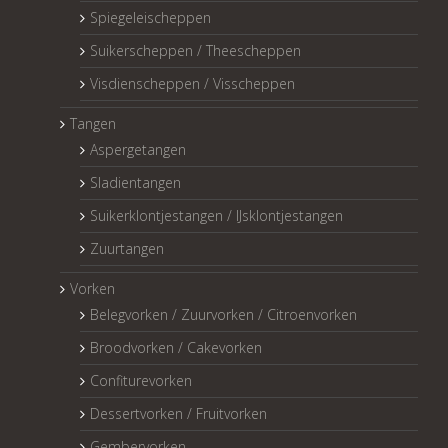
Spiegeleischeppen
Suikerscheppen / Theescheppen
Visdienscheppen / Visscheppen
Tangen
Aspergetangen
Sladientangen
Suikerklontjestangen / IJsklontjestangen
Zuurtangen
Vorken
Belegvorken / Zuurvorken / Citroenvorken
Broodvorken / Cakevorken
Confiturevorken
Dessertvorken / Fruitvorken
Gembervorken