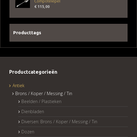
Compotelepel
€
115,00
Producttags
Productcategorieën
Antiek
Brons / Koper / Messing / Tin
Beelden / Plastieken
Dienbladen
Diversen: Brons / Koper / Messing / Tin
Dozen