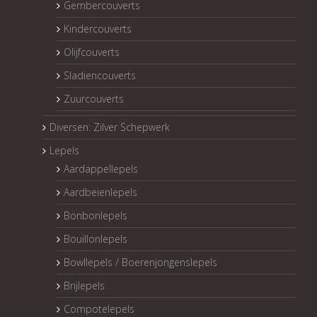
Gembercouverts
Kindercouverts
Olijfcouverts
Sladiencouverts
Zuurcouverts
Diversen: Zilver Schepwerk
Lepels
Aardappellepels
Aardbeienlepels
Bonbonlepels
Bouillonlepels
Bowllepels / Boerenjongenslepels
Brijlepels
Compotelepels