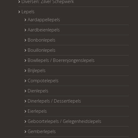
Diversen: Zilver Schepwerk
Lepels
Aardappellepels
Aardbeienlepels
Bonbonlepels
Bouillonlepels
Bowllepels / Boerenjongenslepels
Brijlepels
Compotelepels
Dienlepels
Dinerlepels / Dessertlepels
Eierlepels
Geboortelepels / Gelegenheidslepels
Gemberlepels