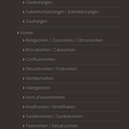
Sladientangen
Suikerklontjestangen / IJsklontjestangen
Zuurtangen
Vorken
Belegvorken / Zuurvorken / Citroenvorken
Broodvorken / Cakevorken
Confiturevorken
Dessertvorken / Fruitvorken
Gembervorken
Haringvorken
Hors-d'oeuvrevorken
Kreeftvorken / Kreefthaken
Sardienvorken / Sardinevorken
Taartvorken / Gebaksvorken