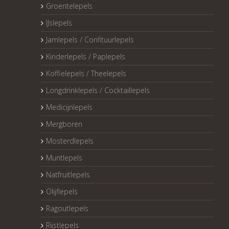
Groentelepels
IJslepels
Jamlepels / Confituurlepels
Kinderlepels / Paplepels
Koffielepels / Theelepels
Longdrinklepels / Cocktaillepels
Medicijnlepels
Mergboren
Mosterdlepels
Muntlepels
Natfruitlepels
Olijflepels
Ragoutlepels
Rijstlepels