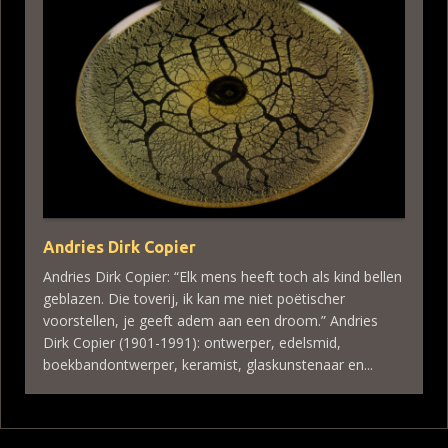
Andries Dirk Copier
Andries Dirk Copier: “Elk mens heeft toch als kind bellen
geblazen. Die toverij, ik kan me niet poëtischer
voorstellen, je geeft adem aan een droom.” Andries
Dirk Copier (1901-1991): ontwerper, edelsmid,
boekbandontwerper, keramist, glaskunstenaar en...