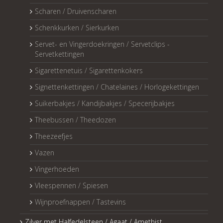
Scharen / Druivenscharen
Schenkkurken / Sierkurken
Servet- en Vingerdoekringen / Servetclips -
Servetkettingen
Sigarettenetuis / Sigarettenkokers
Signettenkettingen / Chatelaines / Horlogekettingen
Suikerbakjes / Kandijbakjes / Specerijbakjes
Theebussen / Theedozen
Theezeefjes
Vazen
Vingerhoeden
Vleespennen / Spiesen
Wijnproefnappen / Tastevins
Zilver met Halfedelsteen / Agaat / Amethist