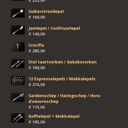
€
225,00
Suikerstrooilepel
€
160,00
Jamlepel / Confituurlepel
€
140,00
Crucifix
€
285,00
Stel taartvorken / Gebaksvorken
€
160,00
12 Espressolepels / Mokkalepels
€
210,00
Sardienschep / Haringschep / Hors-
d’oeuvreschep
€
115,00
Koffielepel + Mokkalepel
€
105,00