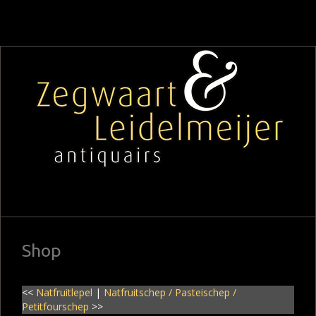
Shop
<<
Natfruitlepel
|
Natfruitschep / Pasteischep /
Petitfourschep
>>