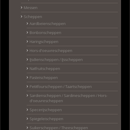
Messen
Scheppen
Aardbeienscheppen
Bonbonscheppen
Haringscheppen
Hors-d'oeuvrescheppen
IJsdienscheppen / IJsscheppen
Natfruitscheppen
Pasteischeppen
Petitfourscheppen / Taartscheppen
Sardienscheppen / Sardinescheppen / Hors-
d'oeuvrescheppen
Specerijscheppen
Spiegeleischeppen
Suikerscheppen / Theescheppen