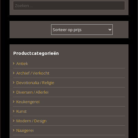
Zoeken
naar:
Productcategorieën
Antiek
Archief / Verkocht
Devotionalia / Religie
Diversen / Allerlei
Keukengerei
Kunst
Modern / Design
Naaigerei