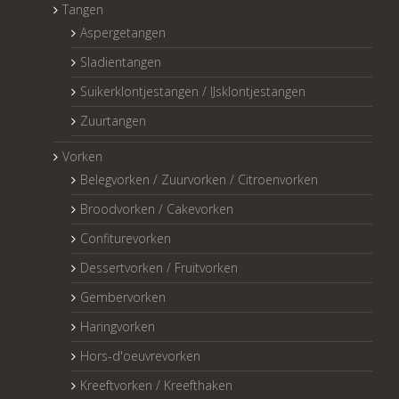
Tangen
Aspergetangen
Sladientangen
Suikerklontjestangen / IJsklontjestangen
Zuurtangen
Vorken
Belegvorken / Zuurvorken / Citroenvorken
Broodvorken / Cakevorken
Confiturevorken
Dessertvorken / Fruitvorken
Gembervorken
Haringvorken
Hors-d'oeuvrevorken
Kreeftvorken / Kreefthaken