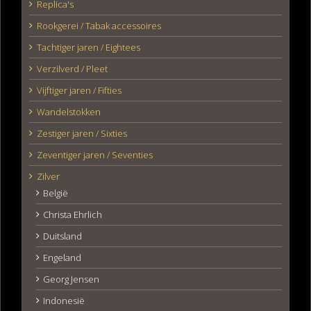
Replica's
Rookgerei / Tabak accessoires
Tachtiger jaren / Eightees
Verzilverd / Pleet
Vijftiger jaren / Fifties
Wandelstokken
Zestiger jaren / Sixties
Zeventiger jaren / Seventies
Zilver
België
Christa Ehrlich
Duitsland
Engeland
Georg Jensen
Indonesië