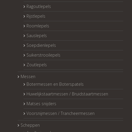
Ragoutlepels
Rijstlepels
Roomlepels
Sauslepels
Soepdienlepels
Suikerstrooilepels
Zoutlepels
Messen
Botermessen en Boterspatels
Huwelijkstaartmessen / Bruidstaartmessen
Matses snijders
Voorsnijmessen / Trancheermessen
Scheppen