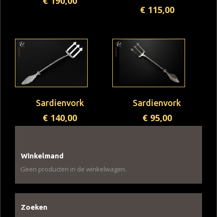
€
190,00
€
115,00
Sardienvork
Sardienvork
€
140,00
€
95,00
Winkelmand
Geen producten in de winkelwagen.
Zoeken