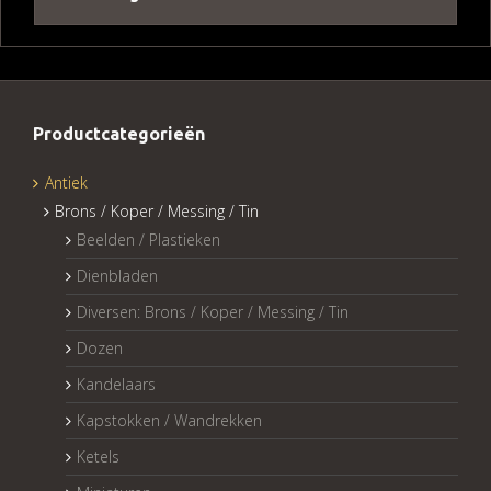
Productcategorieën
Antiek
Brons / Koper / Messing / Tin
Beelden / Plastieken
Dienbladen
Diversen: Brons / Koper / Messing / Tin
Dozen
Kandelaars
Kapstokken / Wandrekken
Ketels