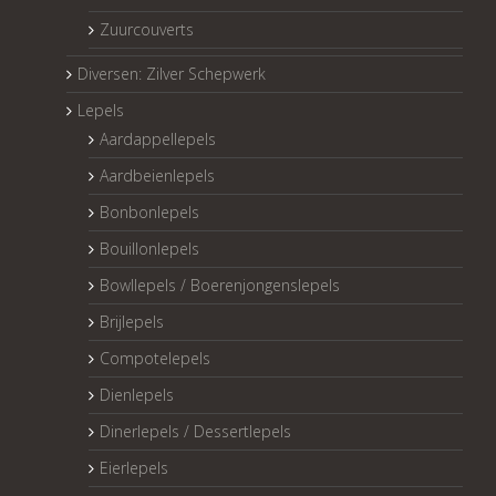
Zuurcouverts
Diversen: Zilver Schepwerk
Lepels
Aardappellepels
Aardbeienlepels
Bonbonlepels
Bouillonlepels
Bowllepels / Boerenjongenslepels
Brijlepels
Compotelepels
Dienlepels
Dinerlepels / Dessertlepels
Eierlepels