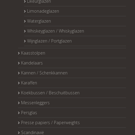
Likeurglazen
Limonadeglazen
Waterglazen
Whiskeyglazen / Whiskyglazen
Wijnglazen / Portglazen
Kaasstolpen
Kandelaars
Kannen / Schenkkannen
Karaffen
Koekbussen / Beschuitbussen
Messenleggers
Persglas
Presse papiers / Paperweights
Scandinavië