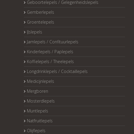
Geboortelepels / Gelegenheidslepels
Gemberlepels
Groentelepels
IJslepels
Jamlepels / Confituurlepels
Kinderlepels / Paplepels
Koffielepels / Theelepels
Longdrinklepels / Cocktaillepels
Medicijnlepels
Mergboren
Mosterdlepels
Muntlepels
Natfruitlepels
Olijflepels