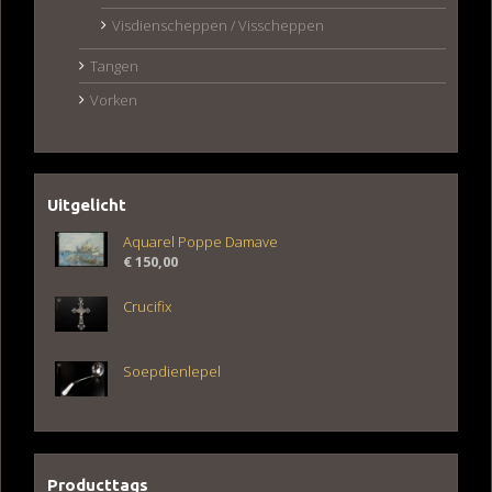
Visdienscheppen / Visscheppen
Tangen
Vorken
Uitgelicht
Aquarel Poppe Damave
€
150,00
Crucifix
Soepdienlepel
Producttags