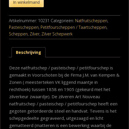
In winkelmand
Artikelnummer:
10231
Categorieën:
Natfruitscheppen
,
Pasteischeppen
,
Petitfourscheppen / Taartscheppen
,
Scheppen
,
Zilver
,
Zilver Schepwerk
Beschrijving
Deze natfruitschep / pasteischep / petitfourschep is
gemaakt in Voorschoten bij de Firma J.M. van Kempen &
Zonen ( meesterteken VK liggend maantje in
rechthoek) tussen 1858 en 1905 (gekeurd met het
zilverkeur zwaardje). De zilveren Art Nouveau
natfruitschep / pasteischep / petitfourschep heeft een
gegoten getordeerde steel en handvat. Tevens is het
schepgedeelte gegraveerd, uitgezaagd en licht
gematteerd (matteren is een bewerking waarbij de