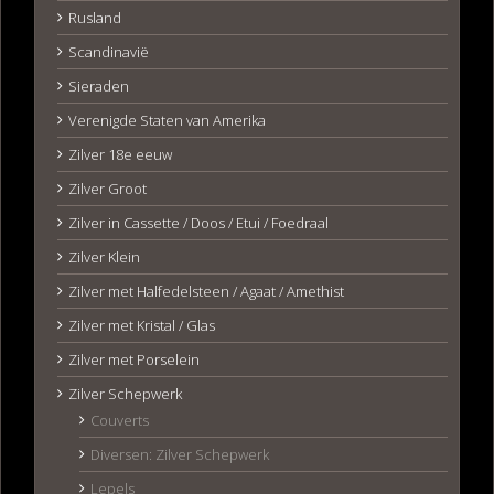
Rusland
Scandinavië
Sieraden
Verenigde Staten van Amerika
Zilver 18e eeuw
Zilver Groot
Zilver in Cassette / Doos / Etui / Foedraal
Zilver Klein
Zilver met Halfedelsteen / Agaat / Amethist
Zilver met Kristal / Glas
Zilver met Porselein
Zilver Schepwerk
Couverts
Diversen: Zilver Schepwerk
Lepels