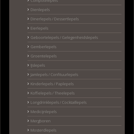
Compotelepels
Dienlepels
Dinerlepels / Dessertlepels
Eierlepels
Geboortelepels / Gelegenheidslepels
Gemberlepels
Groentelepels
IJslepels
Jamlepels / Confituurlepels
Kinderlepels / Paplepels
Koffielepels / Theelepels
Longdrinklepels / Cocktaillepels
Medicijnlepels
Mergboren
Mosterdlepels