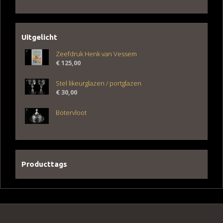
Uitgelicht
Zeefdruk Henk van Vessem
€
125,00
Stel likeurglazen / portglazen
€
30,00
Botervloot
Producttags