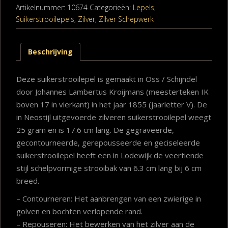
Artikelnummer:
10674
Categorieën:
Lepels
,
Suikerstrooilepels
,
Zilver
,
Zilver Schepwerk
Beschrijving
Deze suikerstrooilepel is gemaakt in Oss / Schijndel
door Johannes Lambertus Kroijmans (meesterteken IK
boven 17 in vierkant) in het jaar 1855 (jaarletter V). De
in Neostijl uitgevoerde zilveren suikerstrooilepel weegt
25 gram en is 17.6 cm lang. De gegraveerde,
gecontourneerde, gerepousseerde en geciseleerde
suikerstrooilepel heeft een in Lodewijk de veertiende
stijl schelpvormige strooibak van 6.3 cm lang bij 6 cm
breed.
– Contourneren: Het aanbrengen van een zwierige in
golven en bochten verlopende rand.
– Repouseren: Het bewerken van het zilver aan de