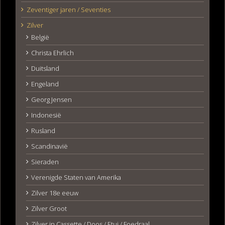
Zeventiger jaren / Seventies
Zilver
België
Christa Ehrlich
Duitsland
Engeland
Georg Jensen
Indonesië
Rusland
Scandinavië
Sieraden
Verenigde Staten van Amerika
Zilver 18e eeuw
Zilver Groot
Zilver in Cassette / Doos / Etui / Foedraal