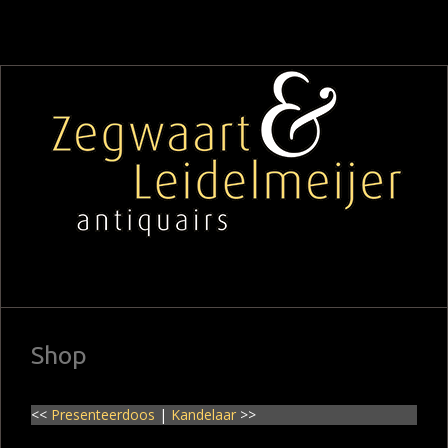
Shop
<<
Presenteerdoos
|
Kandelaar
>>