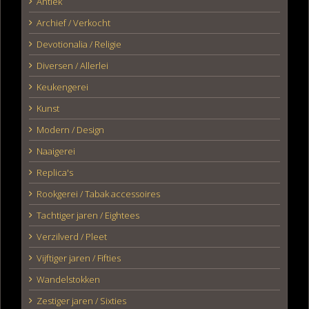
Antiek
Archief / Verkocht
Devotionalia / Religie
Diversen / Allerlei
Keukengerei
Kunst
Modern / Design
Naaigerei
Replica's
Rookgerei / Tabak accessoires
Tachtiger jaren / Eightees
Verzilverd / Pleet
Vijftiger jaren / Fifties
Wandelstokken
Zestiger jaren / Sixties