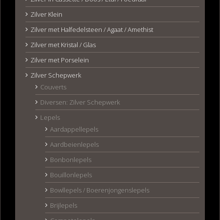
Zilver Klein
Zilver met Halfedelsteen / Agaat / Amethist
Zilver met Kristal / Glas
Zilver met Porselein
Zilver Schepwerk
Couverts
Diversen: Zilver Schepwerk
Lepels
Aardappellepels
Aardbeienlepels
Bonbonlepels
Bouillonlepels
Bowllepels / Boerenjongenslepels
Brijlepels