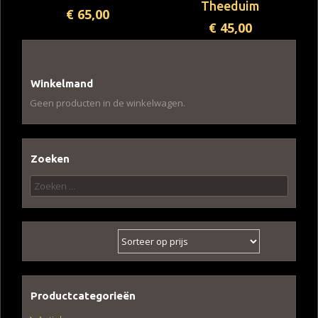
Theeduim
€
65,00
€
45,00
Winkelmand
Geen producten in de winkelwagen.
Zoeken
Zoeken
naar:
Productcategorieën