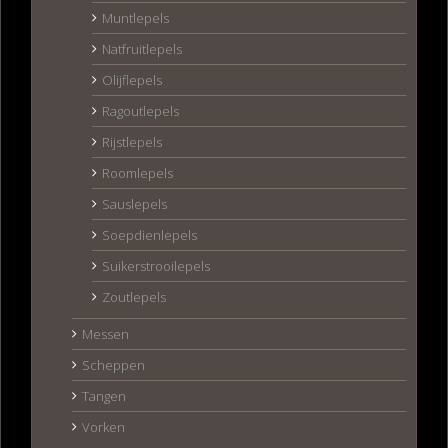
Muntlepels
Natfruitlepels
Olijflepels
Ragoutlepels
Rijstlepels
Roomlepels
Sauslepels
Soepdienlepels
Suikerstrooilepels
Zoutlepels
Messen
Scheppen
Tangen
Vorken