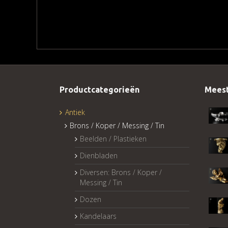
Productcategorieën
Meest
Antiek
Brons / Koper / Messing / Tin
Beelden / Plastieken
Dienbladen
Diversen: Brons / Koper /
Messing / Tin
Dozen
Kandelaars