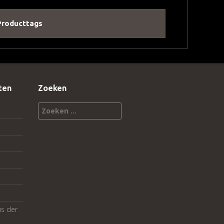
Producttags
ten
Zoeken
Zoeken
naar:
us der