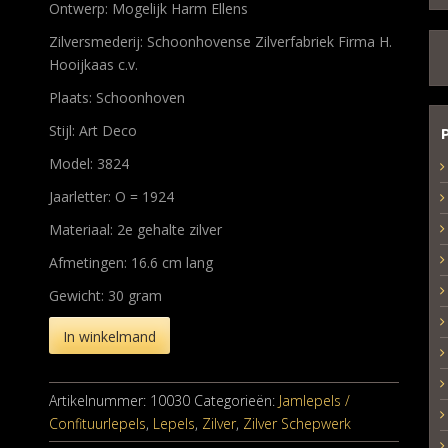
Ontwerp: Mogelijk Harm Ellens
Zilversmederij: Schoonhovense Zilverfabriek Firma H.
Hooijkaas c.v.
Plaats: Schoonhoven
Stijl: Art Deco
Model: 3824
Jaarletter: O = 1924
Materiaal: 2e gehalte zilver
Afmetingen: 16.6 cm lang
Gewicht: 30 gram
In winkelmand
Artikelnummer:
10030
Categorieën:
Jamlepels /
Confituurlepels
,
Lepels
,
Zilver
,
Zilver Schepwerk