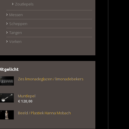
Zoutlepels
Messen
Scheppen
Tangen
Vorken
Uitgelicht
Zes limonadeglazen / limonadebekers
Muntlepel
€
120,00
Beeld / Plastiek Hanna Mobach