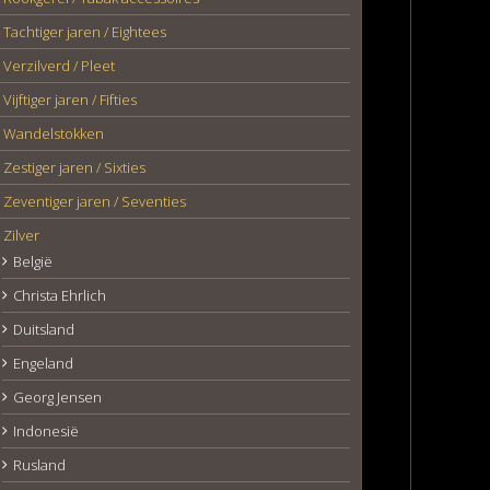
Tachtiger jaren / Eightees
Verzilverd / Pleet
Vijftiger jaren / Fifties
Wandelstokken
Zestiger jaren / Sixties
Zeventiger jaren / Seventies
Zilver
België
Christa Ehrlich
Duitsland
Engeland
Georg Jensen
Indonesië
Rusland