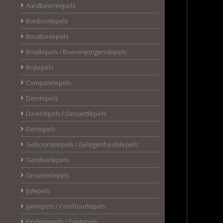
Aardbeienlepels
Bonbonlepels
Bouillonlepels
Bowllepels / Boerenjongenslepels
Brijlepels
Compotelepels
Dienlepels
Dinerlepels / Dessertlepels
Eierlepels
Geboortelepels / Gelegenheidslepels
Gemberlepels
Groentelepels
IJslepels
Jamlepels / Confituurlepels
Kinderlepels / Paplepels