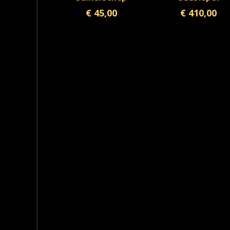
€
45,00
€
410,00