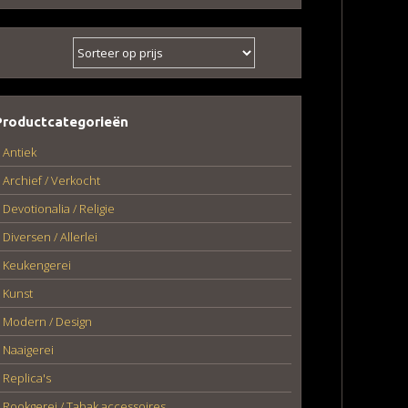
Productcategorieën
Antiek
Archief / Verkocht
Devotionalia / Religie
Diversen / Allerlei
Keukengerei
Kunst
Modern / Design
Naaigerei
Replica's
Rookgerei / Tabak accessoires