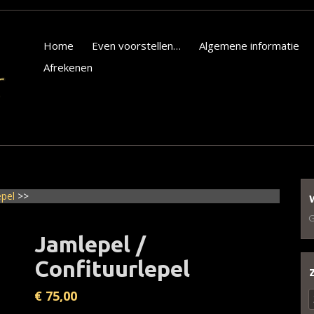
Home
Even voorstellen…
Algemene informatie
Afrekenen
epel
>>
G
Jamlepel /
Confituurlepel
€
75,00
Z
n