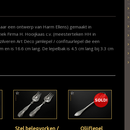
 naar een ontwerp van Harm Ellens) gemaakt in
ek Firma H. Hooijkaas c.v. (meesterteken HH in
zilveren Art Deco jamlepel / confituurlepel die een
n is 16.6 cm lang. De lepelbak is 4.5 cm lang bij 3.3 cm
SOLD!
Stel belegvorken /
Olijflepel