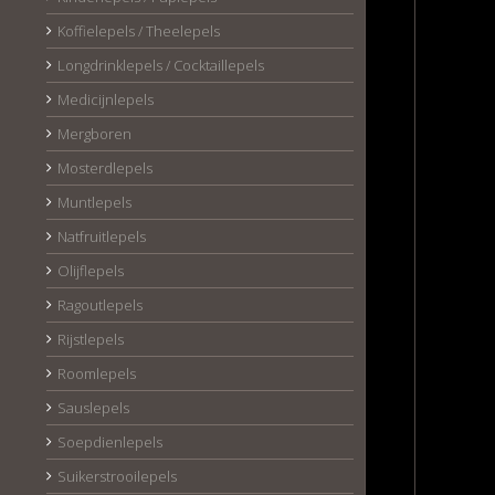
Koffielepels / Theelepels
Longdrinklepels / Cocktaillepels
Medicijnlepels
Mergboren
Mosterdlepels
Muntlepels
Natfruitlepels
Olijflepels
Ragoutlepels
Rijstlepels
Roomlepels
Sauslepels
Soepdienlepels
Suikerstrooilepels