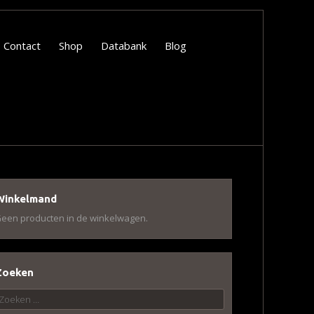
Contact
Shop
Databank
Blog
Winkelmand
een producten in de winkelwagen.
Zoeken
oeken
aar: