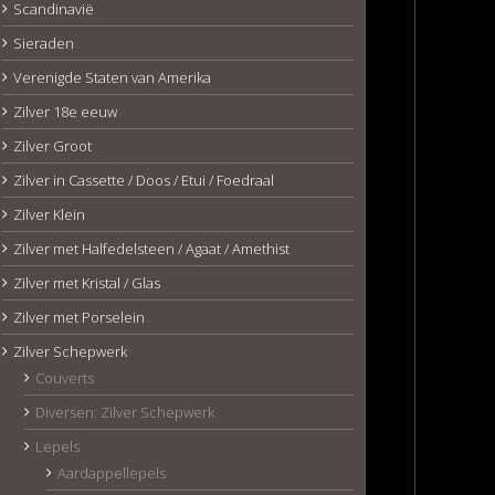
Scandinavië
Sieraden
Verenigde Staten van Amerika
Zilver 18e eeuw
Zilver Groot
Zilver in Cassette / Doos / Etui / Foedraal
Zilver Klein
Zilver met Halfedelsteen / Agaat / Amethist
Zilver met Kristal / Glas
Zilver met Porselein
Zilver Schepwerk
Couverts
Diversen: Zilver Schepwerk
Lepels
Aardappellepels