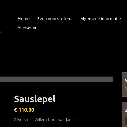
Home
Even voorstellen…
Algemene informatie
Afrekenen
G
Sauslepel
€
110,00
Z
Zilversmid: Willem Kooiman Jansz.
n