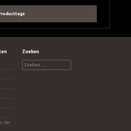
Producttags
ten
Zoeken
Zoeken
naar:
us der