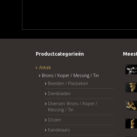
Productcategorieën
Meest
Antiek
Brons / Koper / Messing / Tin
Beelden / Plastieken
Dienbladen
Diversen: Brons / Koper /
Messing / Tin
Dozen
Kandelaars