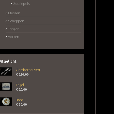
Zoutlepels
Messen
Scheppen
Tangen
Vorken
Uitgelicht
Gembercouvert
€
220,00
Tegel
€
20,00
Bord
€
50,00