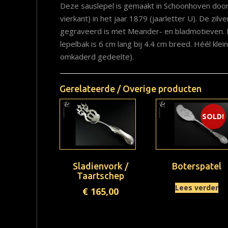
Deze sauslepel is gemaakt in Schoonhoven doo
vierkant) in het jaar 1879 (jaarletter U). De zilv
gegraveerd is met Meander- en bladmotieven. D
lepelbak is 6 cm lang bij 4.4 cm breed. Héél klei
omkaderd gedeelte).
Gerelateerde / Overige producten
SOLD!
Sladienvork /
Boterspatel
Taartschep
Lees verder
€
165,00