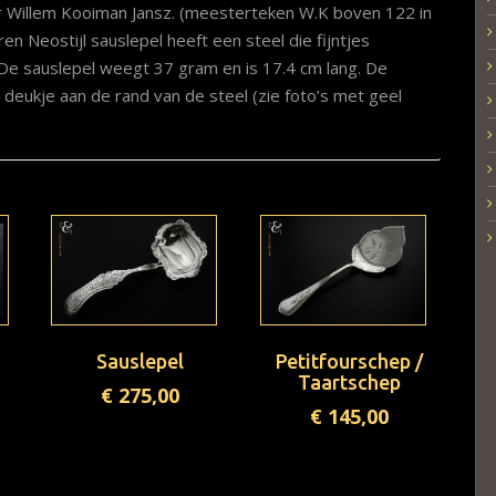
r Willem Kooiman Jansz. (meesterteken W.K boven 122 in
eren Neostijl sauslepel heeft een steel die fijntjes
e sauslepel weegt 37 gram en is 17.4 cm lang. De
n deukje aan de rand van de steel (zie foto’s met geel
Sauslepel
Petitfourschep /
Taartschep
€
275,00
€
145,00