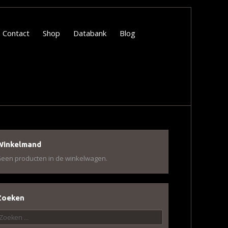
Contact
Shop
Databank
Blog
Winkelmand
een producten in de winkelwagen.
Zoeken
oeken
aar: