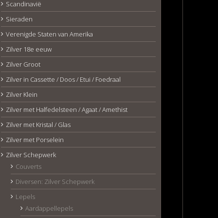
Scandinavië
Sieraden
Verenigde Staten van Amerika
Zilver 18e eeuw
Zilver Groot
Zilver in Cassette / Doos / Etui / Foedraal
Zilver Klein
Zilver met Halfedelsteen / Agaat / Amethist
Zilver met Kristal / Glas
Zilver met Porselein
Zilver Schepwerk
Couverts
Diversen: Zilver Schepwerk
Lepels
Aardappellepels