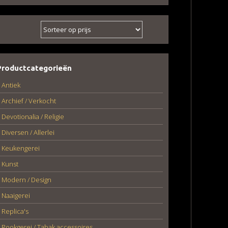
Productcategorieën
Antiek
Archief / Verkocht
Devotionalia / Religie
Diversen / Allerlei
Keukengerei
Kunst
Modern / Design
Naaigerei
Replica's
Rookgerei / Tabak accessoires