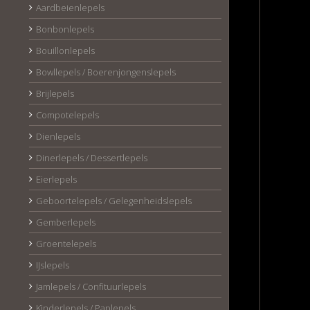
Aardbeienlepels
Bonbonlepels
Bouillonlepels
Bowllepels / Boerenjongenslepels
Brijlepels
Compotelepels
Dienlepels
Dinerlepels / Dessertlepels
Eierlepels
Geboortelepels / Gelegenheidslepels
Gemberlepels
Groentelepels
IJslepels
Jamlepels / Confituurlepels
Kinderlepels / Paplepels