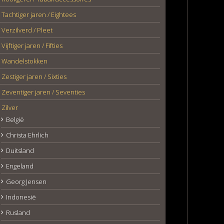
Tachtiger jaren / Eightees
Verzilverd / Pleet
Vijftiger jaren / Fifties
Wandelstokken
Zestiger jaren / Sixties
Zeventiger jaren / Seventies
Zilver
België
Christa Ehrlich
Duitsland
Engeland
Georg Jensen
Indonesië
Rusland