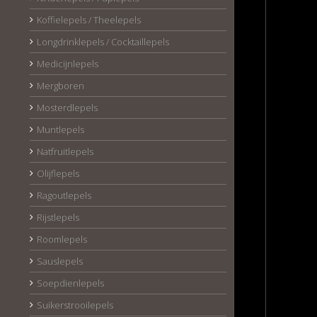
Koffielepels / Theelepels
Longdrinklepels / Cocktaillepels
Medicijnlepels
Mergboren
Mosterdlepels
Muntlepels
Natfruitlepels
Olijflepels
Ragoutlepels
Rijstlepels
Roomlepels
Sauslepels
Soepdienlepels
Suikerstrooilepels