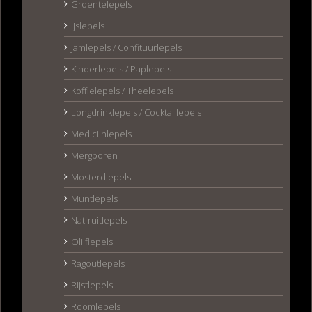
Groentelepels
IJslepels
Jamlepels / Confituurlepels
Kinderlepels / Paplepels
Koffielepels / Theelepels
Longdrinklepels / Cocktaillepels
Medicijnlepels
Mergboren
Mosterdlepels
Muntlepels
Natfruitlepels
Olijflepels
Ragoutlepels
Rijstlepels
Roomlepels