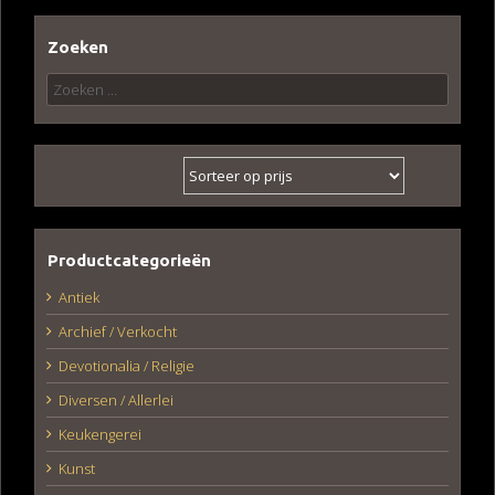
Zoeken
Zoeken
naar:
Productcategorieën
Antiek
Archief / Verkocht
Devotionalia / Religie
Diversen / Allerlei
Keukengerei
Kunst