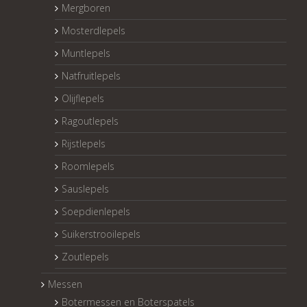
Mergboren
Mosterdlepels
Muntlepels
Natfruitlepels
Olijflepels
Ragoutlepels
Rijstlepels
Roomlepels
Sauslepels
Soepdienlepels
Suikerstrooilepels
Zoutlepels
Messen
Botermessen en Boterspatels