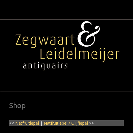
Shop
<<
Natfruitlepel
|
Natfruitlepel / Olijflepel
>>