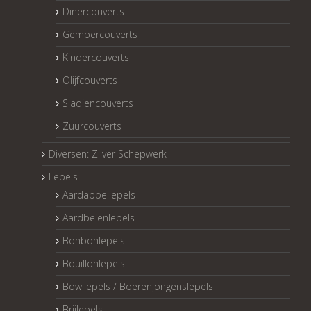
Dinercouverts
Gembercouverts
Kindercouverts
Olijfcouverts
Sladiencouverts
Zuurcouverts
Diversen: Zilver Schepwerk
Lepels
Aardappellepels
Aardbeienlepels
Bonbonlepels
Bouillonlepels
Bowllepels / Boerenjongenslepels
Brijlepels