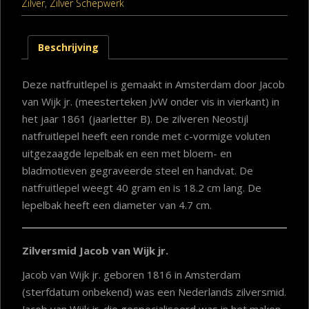
Zilver
,
Zilver Schepwerk
Beschrijving
Deze natfruitlepel is gemaakt in Amsterdam door Jacob
van Wijk jr. (meesterteken JvW onder vis in vierkant) in
het jaar 1861 (jaarletter B). De zilveren Neostijl
natfruitlepel heeft een ronde met c-vormige voluten
uitgezaagde lepelbak en een met bloem- en
bladmotieven gegraveerde steel en handvat. De
natfruitlepel weegt 40 gram en is 18.2 cm lang. De
lepelbak heeft een diameter van 4.7 cm.
Zilversmid Jacob van Wijk jr.
Jacob van Wijk jr. geboren 1816 in Amsterdam
(sterfdatum onbekend) was een Nederlands zilversmid.
Jacob van Wijk jr. die gespecialiseerd was in het maken