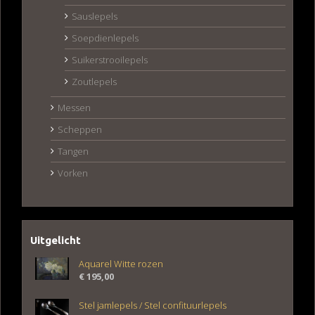
Sauslepels
Soepdienlepels
Suikerstrooilepels
Zoutlepels
Messen
Scheppen
Tangen
Vorken
Uitgelicht
Aquarel Witte rozen
€
195,00
Stel jamlepels / Stel confituurlepels