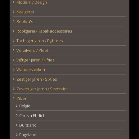
Modern / Design
Naaigerei
Replica's
Rookgerei / Tabak accessoires
Tachtiger jaren / Eightees
Verzilverd / Pleet
Vijftiger jaren / Fifties
Wandelstokken
Zestiger jaren / Sixties
Zeventiger jaren / Seventies
Zilver
België
Christa Ehrlich
Duitsland
Engeland