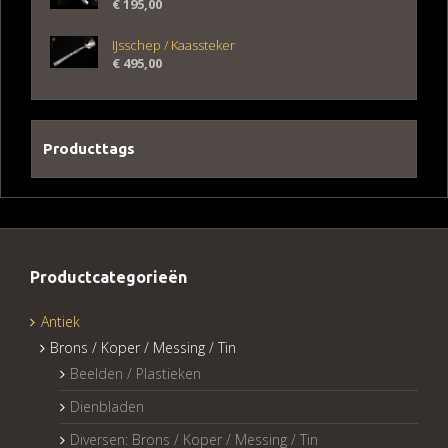
€
195,00
IJsschep / Kaassteker
€
495,00
Producttags
Productcategorieën
Antiek
Brons / Koper / Messing / Tin
Beelden / Plastieken
Dienbladen
Diversen: Brons / Koper / Messing / Tin