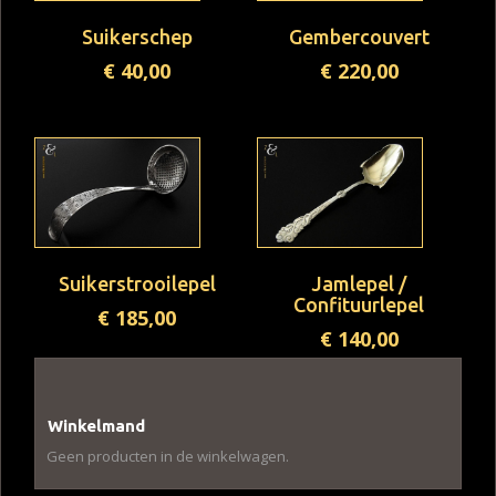
Suikerschep
Gembercouvert
€
40,00
€
220,00
Suikerstrooilepel
Jamlepel /
Confituurlepel
€
185,00
€
140,00
Winkelmand
Geen producten in de winkelwagen.