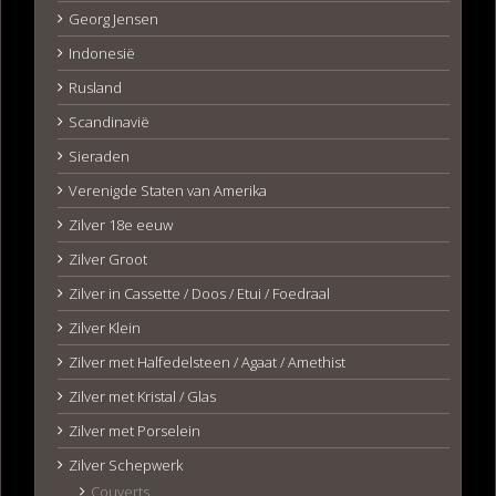
Georg Jensen
Indonesië
Rusland
Scandinavië
Sieraden
Verenigde Staten van Amerika
Zilver 18e eeuw
Zilver Groot
Zilver in Cassette / Doos / Etui / Foedraal
Zilver Klein
Zilver met Halfedelsteen / Agaat / Amethist
Zilver met Kristal / Glas
Zilver met Porselein
Zilver Schepwerk
Couverts