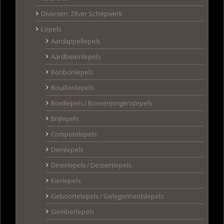
Diversen: Zilver Schepwerk
Lepels
Aardappellepels
Aardbeienlepels
Bonbonlepels
Bouillonlepels
Bowllepels / Boerenjongenslepels
Brijlepels
Compotelepels
Dienlepels
Dinerlepels / Dessertlepels
Eierlepels
Geboortelepels / Gelegenheidslepels
Gemberlepels