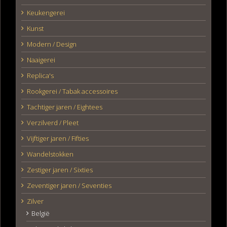
Keukengerei
Kunst
Modern / Design
Naaigerei
Replica's
Rookgerei / Tabak accessoires
Tachtiger jaren / Eightees
Verzilverd / Pleet
Vijftiger jaren / Fifties
Wandelstokken
Zestiger jaren / Sixties
Zeventiger jaren / Seventies
Zilver
België