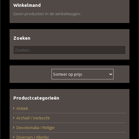
Winkelmand
Geen producten in de winkelwagen.
Zoeken
Zoeken
naar:
Productcategorieën
Antiek
Archief / Verkocht
Devotionalia / Religie
Diversen / Allerlei