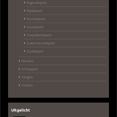
Ragoutlepels
Rijstlepels
Roomlepels
Sauslepels
Soepdienlepels
Suikerstrooilepels
Zoutlepels
Messen
Scheppen
Tangen
Vorken
Uitgelicht