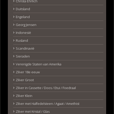
Christa Ehrlich
Duitsland
Engeland
Georg Jensen
Indonesië
Rusland
Scandinavië
Sieraden
Verenigde Staten van Amerika
Zilver 18e eeuw
Zilver Groot
Zilver in Cassette / Doos / Etui / Foedraal
Zilver Klein
Zilver met Halfedelsteen / Agaat / Amethist
Zilver met Kristal / Glas