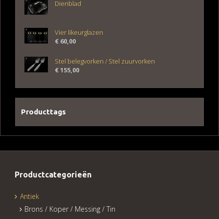
Dienblad
Vier likeurglazen
€
60,00
Stel belegvorken / Stel zuurvorken
€
155,00
Producttags
Productcategorieën
Antiek
Brons / Koper / Messing / Tin