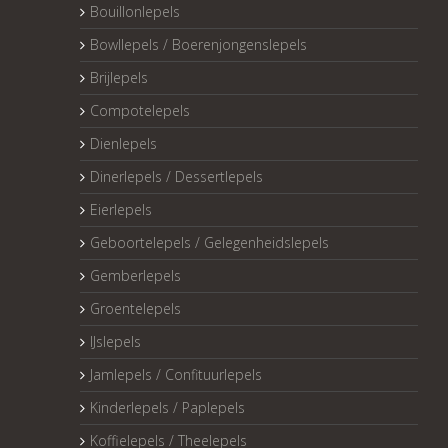
Bouillonlepels
Bowllepels / Boerenjongenslepels
Brijlepels
Compotelepels
Dienlepels
Dinerlepels / Dessertlepels
Eierlepels
Geboortelepels / Gelegenheidslepels
Gemberlepels
Groentelepels
IJslepels
Jamlepels / Confituurlepels
Kinderlepels / Paplepels
Koffielepels / Theelepels