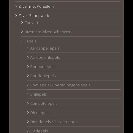
Zilver met Porselein
Zilver Schepwerk
Couverts
Diversen: Zilver Schepwerk
Lepels
Aardappellepels
Aardbeienlepels
Bonbonlepels
Bouillonlepels
Bowllepels / Boerenjongenslepels
Brijlepels
Compotelepels
Dienlepels
Dinerlepels / Dessertlepels
Eierlepels