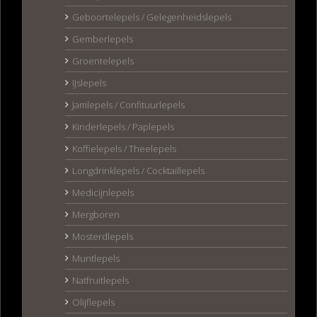
Geboortelepels / Gelegenheidslepels
Gemberlepels
Groentelepels
IJslepels
Jamlepels / Confituurlepels
Kinderlepels / Paplepels
Koffielepels / Theelepels
Longdrinklepels / Cocktaillepels
Medicijnlepels
Mergboren
Mosterdlepels
Muntlepels
Natfruitlepels
Olijflepels