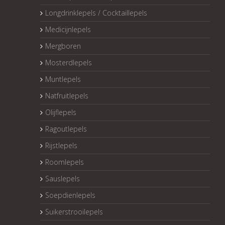
Longdrinklepels / Cocktaillepels
Medicijnlepels
Mergboren
Mosterdlepels
Muntlepels
Natfruitlepels
Olijflepels
Ragoutlepels
Rijstlepels
Roomlepels
Sauslepels
Soepdienlepels
Suikerstrooilepels