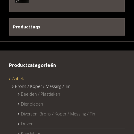
Producttags
Productcategorieën
Antiek
Brons / Koper / Messing / Tin
Beelden / Plastieken
Dienbladen
Diversen: Brons / Koper / Messing / Tin
Dozen
Kandelaars