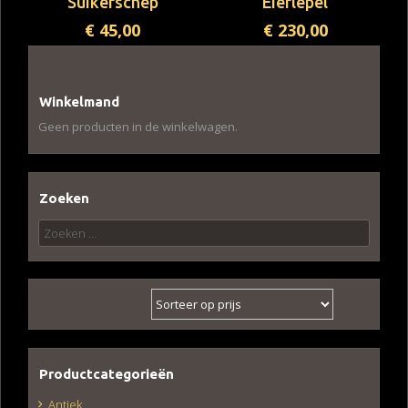
Suikerschep
Eierlepel
€
45,00
€
230,00
Winkelmand
Geen producten in de winkelwagen.
Zoeken
Zoeken
naar:
Productcategorieën
Antiek