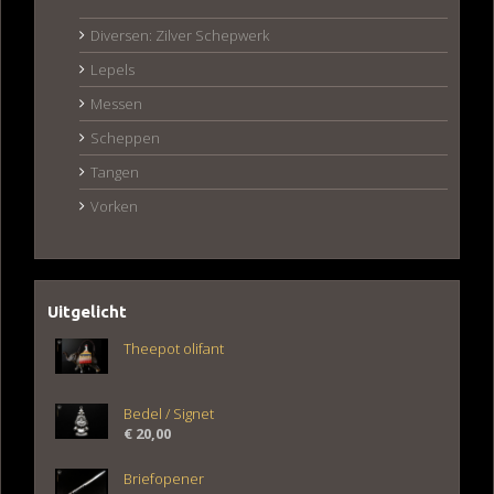
Diversen: Zilver Schepwerk
Lepels
Messen
Scheppen
Tangen
Vorken
Uitgelicht
Theepot olifant
Bedel / Signet
€
20,00
Briefopener