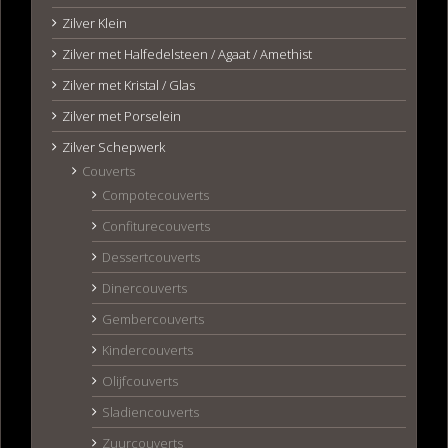
Zilver Klein
Zilver met Halfedelsteen / Agaat / Amethist
Zilver met Kristal / Glas
Zilver met Porselein
Zilver Schepwerk
Couverts
Compotecouverts
Confiturecouverts
Dessertcouverts
Dinercouverts
Gembercouverts
Kindercouverts
Olijfcouverts
Sladiencouverts
Zuurcouverts