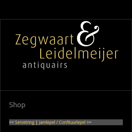
Shop
<<
Servetring
|
Jamlepel / Confituurlepel
>>