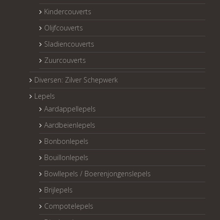
Kindercouverts
Olijfcouverts
Sladiencouverts
Zuurcouverts
Diversen: Zilver Schepwerk
Lepels
Aardappellepels
Aardbeienlepels
Bonbonlepels
Bouillonlepels
Bowllepels / Boerenjongenslepels
Brijlepels
Compotelepels