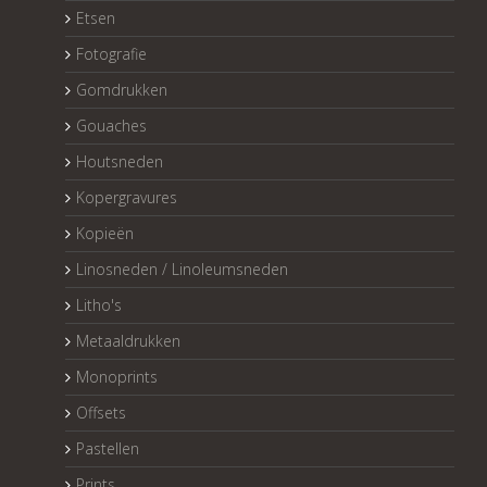
Etsen
Fotografie
Gomdrukken
Gouaches
Houtsneden
Kopergravures
Kopieën
Linosneden / Linoleumsneden
Litho's
Metaaldrukken
Monoprints
Offsets
Pastellen
Prints