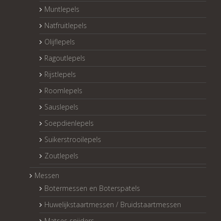
Muntlepels
Natfruitlepels
Olijflepels
Ragoutlepels
Rijstlepels
Roomlepels
Sauslepels
Soepdienlepels
Suikerstrooilepels
Zoutlepels
Messen
Botermessen en Boterspatels
Huwelijkstaartmessen / Bruidstaartmessen
Matses snijders