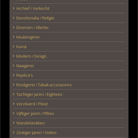
Archief / Verkocht
Devotionalia / Religie
Diversen / Allerlei
Keukengerei
Kunst
Modern / Design
Naaigerei
Replica's
Rookgerei / Tabak accessoires
Tachtiger jaren / Eightees
Verzilverd / Pleet
Vijftiger jaren / Fifties
Wandelstokken
Zestiger jaren / Sixties