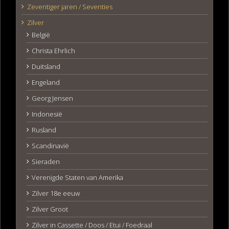
Zeventiger jaren / Seventies
Zilver
België
Christa Ehrlich
Duitsland
Engeland
Georg Jensen
Indonesië
Rusland
Scandinavië
Sieraden
Verenigde Staten van Amerika
Zilver 18e eeuw
Zilver Groot
Zilver in Cassette / Doos / Etui / Foedraal