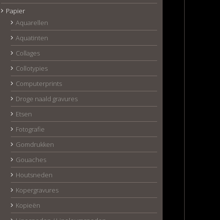
Papier
Aquarellen
Aquatinten
Collages
Collotypies
Computerprints
Droge naald gravures
Etsen
Fotografie
Gomdrukken
Gouaches
Houtsneden
Kopergravures
Kopieën