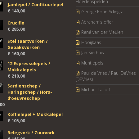
Hoedenspelden
Jamlepel / Confituurlepel
€
140,00
George Ebrin Adingra
Abraham’s offer
Crucifix
€
285,00
René van der Meulen
Stel taartvorken /
Hooijkaas
Gebaksvorken
Jan Sierhuis
€
160,00
Muntlepels
12 Espressolepels /
Mokkalepels
Paul de Vries / Paul DeVries
€
210,00
(DEVries)
Sardienschep /
Michael Lasoff
Haringschep / Hors-
d’oeuvreschep
00
Koffielepel + Mokkalepel
€
105,00
Belegvork / Zuurvork
€
115,00