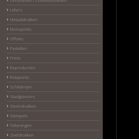
Linosneden / Linoleumsneden
Litho's
Metaaldrukken
Monoprints
Offsets
Pastellen
Prints
Reproducties
Rotaprints
Schilderijen
Staalgravures
Steendrukken
Stempels
Tekeningen
Zeefdrukken