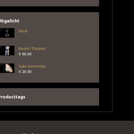
Uitgelicht
Karaf
Beeld / Plastiek
€
60,00
Sake kommetje
€
20,00
Producttags