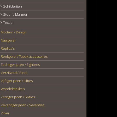
Schilderijen
Steen / Marmer
Textiel
Modern / Design
Naaigerei
Replica's
Rookgerei / Tabak accessoires
Tachtiger jaren / Eightees
Verzilverd / Pleet
Vijftiger jaren / Fifties
Wandelstokken
Zestiger jaren / Sixties
Zeventiger jaren / Seventies
Zilver