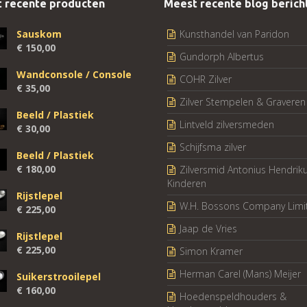
 recente producten
Meest recente blog berich
Sauskom
Kunsthandel van Paridon
€
150,00
Gundorph Albertus
Wandconsole / Console
COHR Zilver
€
35,00
Zilver Stempelen & Graveren
Beeld / Plastiek
Lintveld zilversmeden
€
30,00
Schijfsma zilver
Beeld / Plastiek
€
180,00
Zilversmid Antonius Hendrik
Kinderen
Rijstlepel
W.H. Bossons Company Limi
€
225,00
Jaap de Vries
Rijstlepel
€
225,00
Simon Kramer
Herman Carel (Mans) Meijer
Suikerstrooilepel
€
160,00
Hoedenspeldhouders &