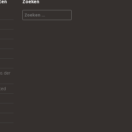
ten
Zoeken
Zoeken
naar:
us der
ted