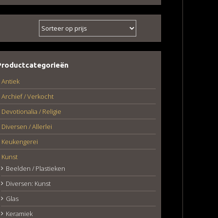
Productcategorieën
Antiek
Archief / Verkocht
Devotionalia / Religie
Diversen / Allerlei
Keukengerei
Kunst
Beelden / Plastieken
Diversen: Kunst
Glas
Keramiek