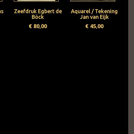
as
Zeefdruk Egbert de
Aquarel / Tekening
Böck
Jan van Eijk
€
80,00
€
45,00