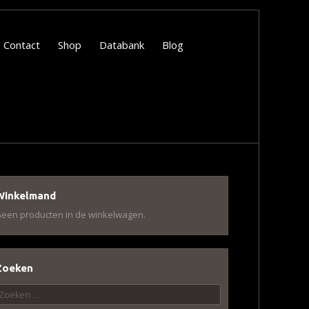
Contact
Shop
Databank
Blog
Winkelmand
een producten in de winkelwagen.
Zoeken
oeken
aar: