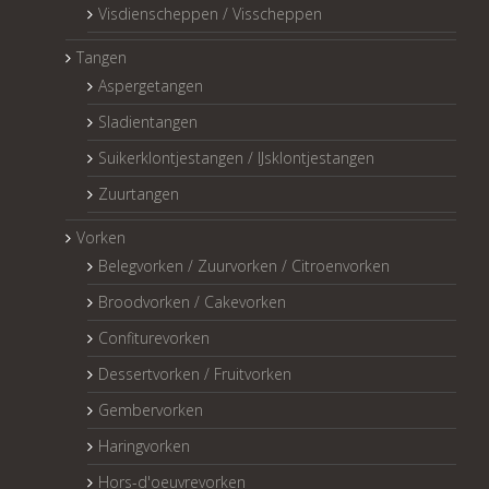
Visdienscheppen / Visscheppen
Tangen
Aspergetangen
Sladientangen
Suikerklontjestangen / IJsklontjestangen
Zuurtangen
Vorken
Belegvorken / Zuurvorken / Citroenvorken
Broodvorken / Cakevorken
Confiturevorken
Dessertvorken / Fruitvorken
Gembervorken
Haringvorken
Hors-d'oeuvrevorken