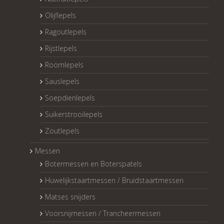
Olijflepels
Ragoutlepels
Rijstlepels
Roomlepels
Sauslepels
Soepdienlepels
Suikerstrooilepels
Zoutlepels
Messen
Botermessen en Boterspatels
Huwelijkstaartmessen / Bruidstaartmessen
Matses snijders
Voorsnijmessen / Trancheermessen