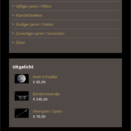
Vijftiger jaren / Fifties
Wandelstokken
Zestiger jaren / Sixties
Zeventiger jaren / Seventies
Zilver
Uitgelicht
Imari schaaltje
€
65,00
Bonbonmandje
€
345,00
Vleespen / Spies
€
70,00