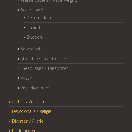
Presse papiers / Paperweights
Scandinavië
Denemarken
Finland
Zweden
Serveersets
Strooibussen / Strooiers
Theebussen / Theedozen
Vazen
Vingerkommen
Archief / Verkocht
Devotionalia / Religie
Diversen / Allerlei
Keukengerei