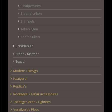
Staalgravures
Steendrukken
Stempels
Tekeningen
Zeefdrukken
Schilderijen
Steen / Marmer
Textiel
Modern / Design
Naaigerei
Replica's
Rookgerei / Tabak accessoires
Tachtiger jaren / Eightees
Verzilverd / Pleet