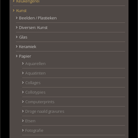
Keukengerei
Kunst
Beelden / Plastieken
Diversen: Kunst
Glas
Keramiek
Papier
Aquarellen
Aquatinten
Collages
Collotypies
Computerprints
Droge naald gravures
Etsen
Fotografie