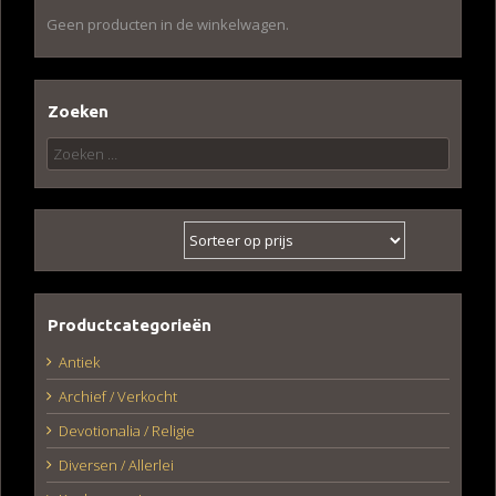
Geen producten in de winkelwagen.
Zoeken
Zoeken
naar:
Productcategorieën
Antiek
Archief / Verkocht
Devotionalia / Religie
Diversen / Allerlei