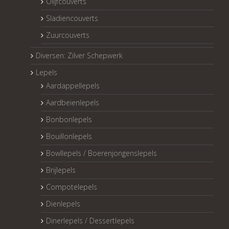
Olijfcouverts
Sladiencouverts
Zuurcouverts
Diversen: Zilver Schepwerk
Lepels
Aardappellepels
Aardbeienlepels
Bonbonlepels
Bouillonlepels
Bowllepels / Boerenjongenslepels
Brijlepels
Compotelepels
Dienlepels
Dinerlepels / Dessertlepels