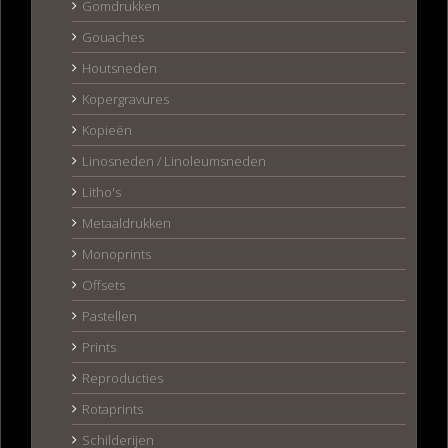
Gomdrukken
Gouaches
Houtsneden
Kopergravures
Kopieën
Linosneden / Linoleumsneden
Litho's
Metaaldrukken
Monoprints
Offsets
Pastellen
Prints
Reproducties
Rotaprints
Schilderijen