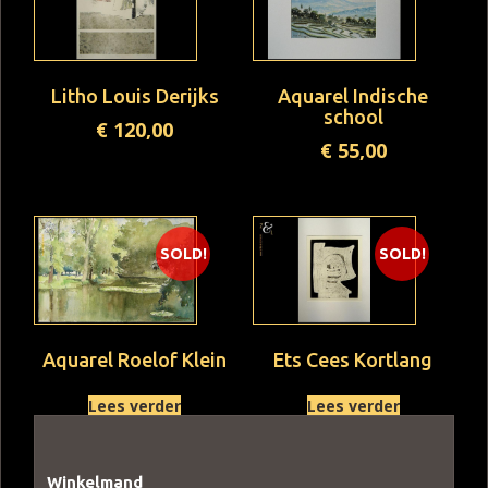
Litho Louis Derijks
Aquarel Indische
school
€
120,00
€
55,00
SOLD!
SOLD!
Aquarel Roelof Klein
Ets Cees Kortlang
Lees verder
Lees verder
Winkelmand