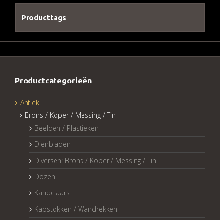
Producttags
Productcategorieën
Antiek
Brons / Koper / Messing / Tin
Beelden / Plastieken
Dienbladen
Diversen: Brons / Koper / Messing / Tin
Dozen
Kandelaars
Kapstokken / Wandrekken