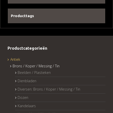
Producttags
Productcategorieën
Antiek
Brons / Koper / Messing / Tin
Beelden / Plastieken
Dienbladen
Diversen: Brons / Koper / Messing / Tin
Dozen
Kandelaars