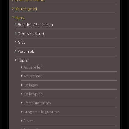
Keukengerei
Kunst
Beelden / Plastieken
Diversen: Kunst
Glas
Keramiek
Papier
Aquarellen
Aquatinten
Collages
Collotypies
Computerprints
Droge naald gravures
Etsen