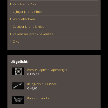
Verzilverd / Pleet
Vijftiger jaren / Fifties
Wandelstokken
Zestiger jaren / Sixties
Zeventiger jaren / Seventies
Zilver
Uitgelicht
Presse Papier / Paperweight
€
195,00
Belegvork / Zuurvork
€
45,00
Bonbonmandje