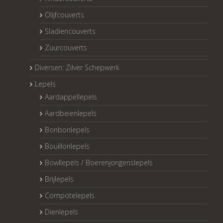
Olijfcouverts
Sladiencouverts
Zuurcouverts
Diversen: Zilver Schepwerk
Lepels
Aardappellepels
Aardbeienlepels
Bonbonlepels
Bouillonlepels
Bowllepels / Boerenjongenslepels
Brijlepels
Compotelepels
Dienlepels