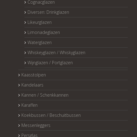
Cognacglazen
Diversen: Drinkglazen
Likeurglazen
Limonadeglazen
Waterglazen
Whiskeyglazen / Whiskyglazen
Wijnglazen / Portglazen
Kaasstolpen
Kandelaars
Kannen / Schenkkannen
Karaffen
Koekbussen / Beschuitbussen
Messenleggers
Persglas