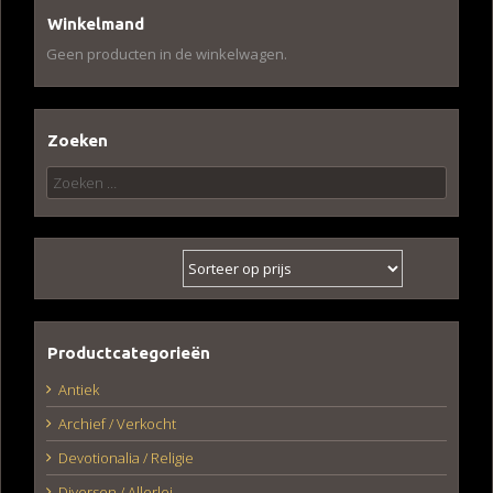
Winkelmand
Geen producten in de winkelwagen.
Zoeken
Zoeken
naar:
Productcategorieën
Antiek
Archief / Verkocht
Devotionalia / Religie
Diversen / Allerlei