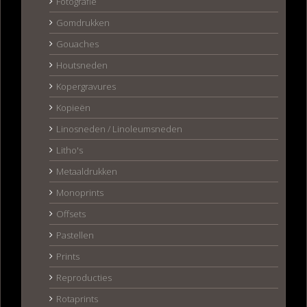
Fotografie
Gomdrukken
Gouaches
Houtsneden
Kopergravures
Kopieën
Linosneden / Linoleumsneden
Litho's
Metaaldrukken
Monoprints
Offsets
Pastellen
Prints
Reproducties
Rotaprints