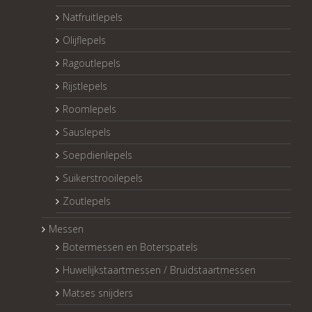
Natfruitlepels
Olijflepels
Ragoutlepels
Rijstlepels
Roomlepels
Sauslepels
Soepdienlepels
Suikerstrooilepels
Zoutlepels
Messen
Botermessen en Boterspatels
Huwelijkstaartmessen / Bruidstaartmessen
Matses snijders