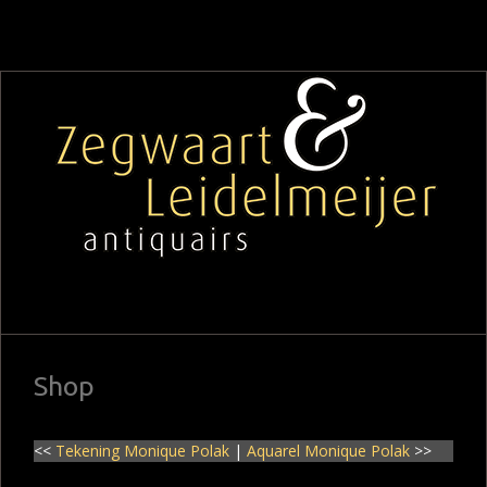
Shop
<<
Tekening Monique Polak
|
Aquarel Monique Polak
>>