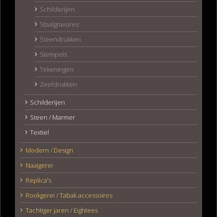
Schilderijen
Staalgravures
Steendrukken
Stempels
Tekeningen
Zeefdrukken
Schilderijen
Steen / Marmer
Textiel
Modern / Design
Naaigerei
Replica's
Rookgerei / Tabak accessoires
Tachtiger jaren / Eightees