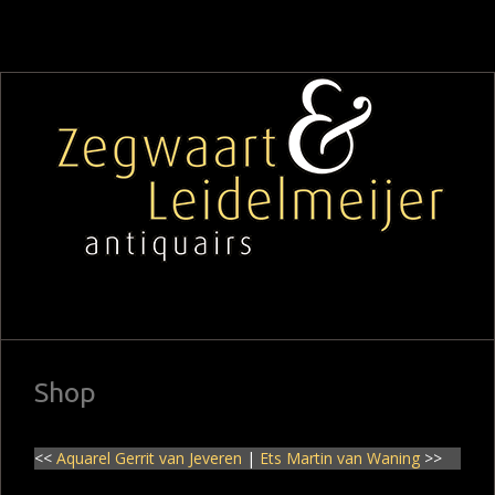
Shop
<<
Aquarel Gerrit van Jeveren
|
Ets Martin van Waning
>>