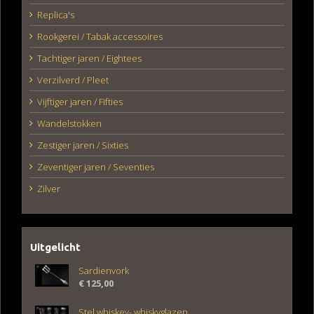
Replica's
Rookgerei / Tabak accessoires
Tachtiger jaren / Eightees
Verzilverd / Pleet
Vijftiger jaren / Fifties
Wandelstokken
Zestiger jaren / Sixties
Zeventiger jaren / Seventies
Zilver
Uitgelicht
Sardienvork
€
125,00
Stel whiskey- whiskyglazen