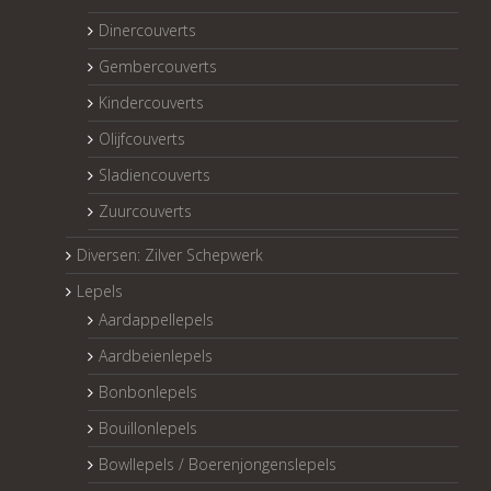
Dinercouverts
Gembercouverts
Kindercouverts
Olijfcouverts
Sladiencouverts
Zuurcouverts
Diversen: Zilver Schepwerk
Lepels
Aardappellepels
Aardbeienlepels
Bonbonlepels
Bouillonlepels
Bowllepels / Boerenjongenslepels