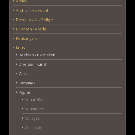
Antiek
Archief / Verkocht
Devotionalia / Religie
Diversen / Allerlei
Keukengerei
Kunst
Beelden / Plastieken
Diversen: Kunst
Glas
Keramiek
Papier
Aquarellen
Aquatinten
Collages
Collotypies