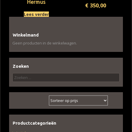
Hermus
€
350,00
Lees verder
Winkelmand
Geen producten in de winkelwagen.
Zoeken
Zoeken
naar:
Productcategorieën