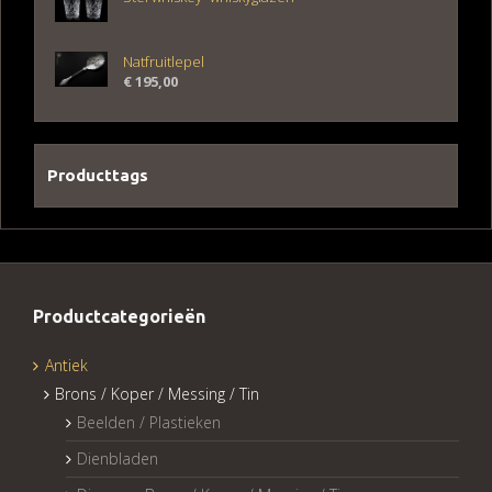
Natfruitlepel
€
195,00
Producttags
Productcategorieën
Antiek
Brons / Koper / Messing / Tin
Beelden / Plastieken
Dienbladen