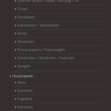
Diversen: Brons / Koper / Messing / Tin
Dozen
Kandelaars
Kapstokken / Wandrekken
Ketels
Miniaturen
Presse papiers / Paperweights
Schietloden / Richtloden / Pasloden
Spiegels
Houtsnijwerk
Afrika
Duitsland
Engeland
Indonesië