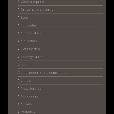
Computerprints
Droge naald gravures
Etsen
Fotografie
Gomdrukken
Gouaches
Houtsneden
Kopergravures
Kopieën
Linosneden / Linoleumsneden
Litho's
Metaaldrukken
Monoprints
Offsets
Pastellen