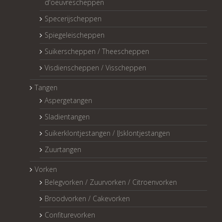
d'oeuvrescheppen
Specerijscheppen
Spiegeleischeppen
Suikerscheppen / Theescheppen
Visdienscheppen / Visscheppen
Tangen
Aspergetangen
Sladientangen
Suikerklontjestangen / IJsklontjestangen
Zuurtangen
Vorken
Belegvorken / Zuurvorken / Citroenvorken
Broodvorken / Cakevorken
Confiturevorken