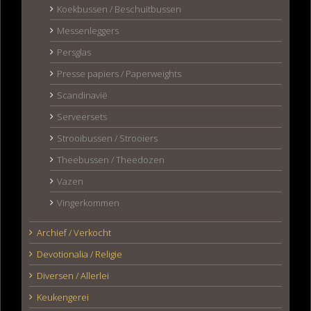
Koekbussen / Beschuitbussen
Messenleggers
Persglas
Presse papiers / Paperweights
Scandinavië
Serveersets
Strooibussen / Strooiers
Theebussen / Theedozen
Vazen
Vingerkommen
Archief / Verkocht
Devotionalia / Religie
Diversen / Allerlei
Keukengerei