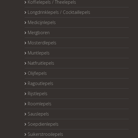
Koffielepels / Theelepels
Longdrinklepels / Cocktaillepels
Medicijnlepels
Mergboren
Mosterdlepels
Muntlepels
Natfruitlepels
Olijflepels
Ragoutlepels
Rijstlepels
Roomlepels
Sauslepels
Soepdienlepels
Suikerstrooilepels