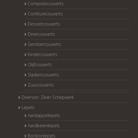
Compotecouverts
Confiturecouverts
Dessertcouverts
Dinercouverts
Gembercouverts
Kindercouverts
Olijfcouverts
Sladiencouverts
Zuurcouverts
Diversen: Zilver Schepwerk
Lepels
Aardappellepels
Aardbeienlepels
Bonbonlepels