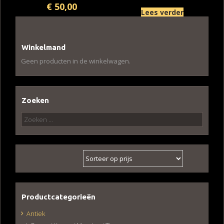
€
50,00
Lees verder
Winkelmand
Geen producten in de winkelwagen.
Zoeken
Zoeken
naar:
Productcategorieën
Antiek