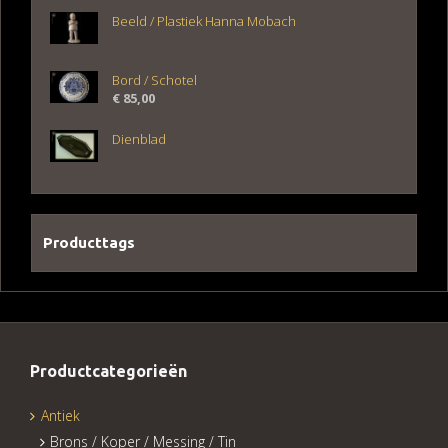
Beeld / Plastiek Hanna Mobach
Bord / Schotel
€
85,00
Dienblad
Producttags
Productcategorieën
Antiek
Brons / Koper / Messing / Tin