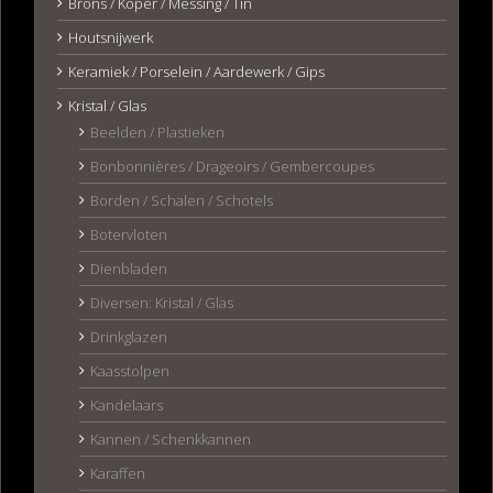
Brons / Koper / Messing / Tin
Houtsnijwerk
Keramiek / Porselein / Aardewerk / Gips
Kristal / Glas
Beelden / Plastieken
Bonbonnières / Drageoirs / Gembercoupes
Borden / Schalen / Schotels
Botervloten
Dienbladen
Diversen: Kristal / Glas
Drinkglazen
Kaasstolpen
Kandelaars
Kannen / Schenkkannen
Karaffen