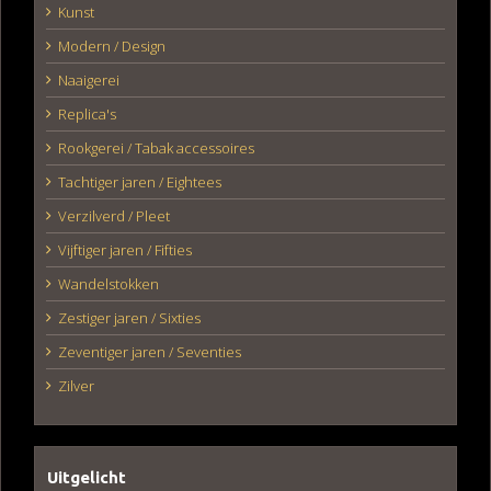
Kunst
Modern / Design
Naaigerei
Replica's
Rookgerei / Tabak accessoires
Tachtiger jaren / Eightees
Verzilverd / Pleet
Vijftiger jaren / Fifties
Wandelstokken
Zestiger jaren / Sixties
Zeventiger jaren / Seventies
Zilver
Uitgelicht