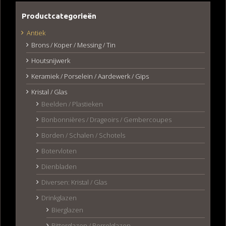
Productcategorieën
Antiek
Brons / Koper / Messing / Tin
Houtsnijwerk
Keramiek / Porselein / Aardewerk / Gips
Kristal / Glas
Beelden / Plastieken
Bonbonnières / Drageoirs / Gembercoupes
Borden / Schalen / Schotels
Botervloten
Dienbladen
Diversen: Kristal / Glas
Drinkglazen
Bierglazen
Bitterglazen / Borrelglazen