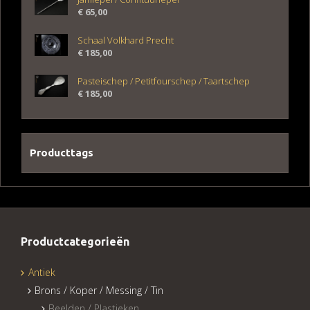
€
65,00
Schaal Volkhard Precht
€
185,00
Pasteischep / Petitfourschep / Taartschep
€
185,00
Producttags
Productcategorieën
Antiek
Brons / Koper / Messing / Tin
Beelden / Plastieken