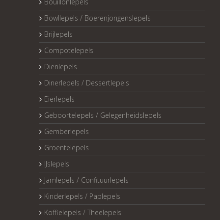
Bouillonlepels
Bowllepels / Boerenjongenslepels
Brijlepels
Compotelepels
Dienlepels
Dinerlepels / Dessertlepels
Eierlepels
Geboortelepels / Gelegenheidslepels
Gemberlepels
Groentelepels
IJslepels
Jamlepels / Confituurlepels
Kinderlepels / Paplepels
Koffielepels / Theelepels