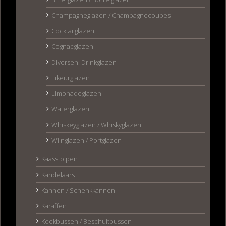
Champagneglazen / Champagnecoupes
Cocktailglazen
Cognacglazen
Diversen: Drinkglazen
Likeurglazen
Limonadeglazen
Waterglazen
Whiskeyglazen / Whiskyglazen
Wijnglazen / Portglazen
Kaasstolpen
Kandelaars
Kannen / Schenkkannen
Karaffen
Koekbussen / Beschuitbussen