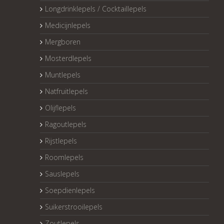
Longdrinklepels / Cocktaillepels
Medicijnlepels
Mergboren
Mosterdlepels
Muntlepels
Natfruitlepels
Olijflepels
Ragoutlepels
Rijstlepels
Roomlepels
Sauslepels
Soepdienlepels
Suikerstrooilepels
Zoutlepels