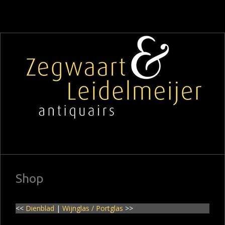
Shop
<<
Dienblad
|
Wijnglas / Portglas
>>