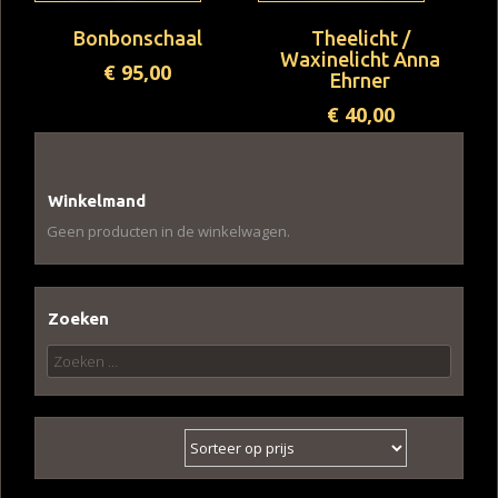
Bonbonschaal
Theelicht /
Waxinelicht Anna
€
95,00
Ehrner
€
40,00
Winkelmand
Geen producten in de winkelwagen.
Zoeken
Zoeken
naar: