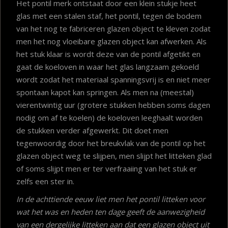
Het pontil merk ontstaat door een klein stukje heet
glas met een stalen staf, het pontil, tegen de bodem
van het nog te fabriceren glazen object te kleven zodat
men het nog vloeibare glazen object kan afwerken. Als
het stuk klaar is wordt deze van de pontil afgetikt en
gaat de koeloven in waar het glas langzaam gekoeld
wordt zodat het materiaal spanningsvrij is en niet meer
spontaan kapot kan springen. Als men na (meestal)
vierentwintig uur (grotere stukken hebben soms dagen
nodig om af te koelen) de koeloven leeghaalt worden
de stukken verder afgewerkt. Dit doet men
tegenwoordig door het breukvlak van de pontil op het
glazen object weg te slijpen, men slijpt het litteken glad
of soms slijpt men er ter verfraaiing van het stuk er
zelfs een ster in.
In de achttiende eeuw liet men het pontil litteken voor
wat het was en heden ten dage geeft de aanwezigheid
van een dergelijke litteken aan dat een glazen object uit