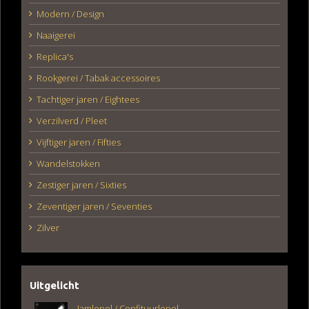
Modern / Design
Naaigerei
Replica's
Rookgerei / Tabak accessoires
Tachtiger jaren / Eightees
Verzilverd / Pleet
Vijftiger jaren / Fifties
Wandelstokken
Zestiger jaren / Sixties
Zeventiger jaren / Seventies
Zilver
Uitgelicht
Jamlepel / Confituurlepel