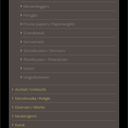
Messenleggers
Persglas
Presse papiers / Paperweights
Scandinavië
Serveersets
Strooibussen / Strooiers
Theebussen / Theedozen
Vazen
Vingerkommen
Archief / Verkocht
Devotionalia / Religie
Diversen / Allerlei
Keukengerei
Kunst