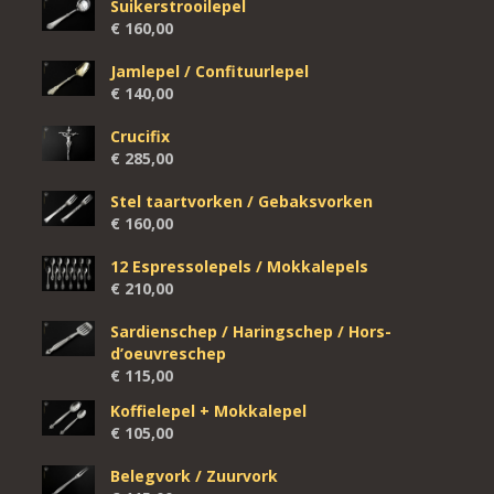
Suikerstrooilepel
€
160,00
Jamlepel / Confituurlepel
€
140,00
Crucifix
€
285,00
Stel taartvorken / Gebaksvorken
€
160,00
12 Espressolepels / Mokkalepels
€
210,00
Sardienschep / Haringschep / Hors-
d’oeuvreschep
€
115,00
Koffielepel + Mokkalepel
€
105,00
Belegvork / Zuurvork