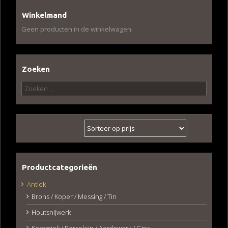
Winkelmand
Geen producten in de winkelwagen.
Zoeken
Zoeken
naar:
Productcategorieën
Antiek
Brons / Koper / Messing / Tin
Houtsnijwerk
Keramiek / Porselein / Aardewerk / Gips