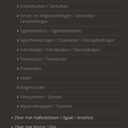
Schenkkurken / Sierkurken
Servet- en Vingerdoekringen / Servetclips -
Servetkettingen
Sigarettenetuis / Sigarettenkokers
Signettenkettingen / Chatelaines / Horlogekettingen
Suikerbakjes / Kandijbakjes / Specerijbakjes
Theebussen / Theedozen
Theezeefjes
Vazen
Vingerhoeden
Vleespennen / Spiesen
Wijnproefnappen / Tastevins
Zilver met Halfedelsteen / Agaat / Amethist
Zilver met Kristal / Glas