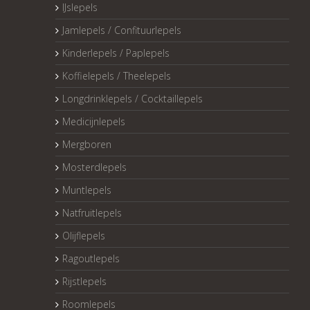
IJslepels
Jamlepels / Confituurlepels
Kinderlepels / Paplepels
Koffielepels / Theelepels
Longdrinklepels / Cocktaillepels
Medicijnlepels
Mergboren
Mosterdlepels
Muntlepels
Natfruitlepels
Olijflepels
Ragoutlepels
Rijstlepels
Roomlepels