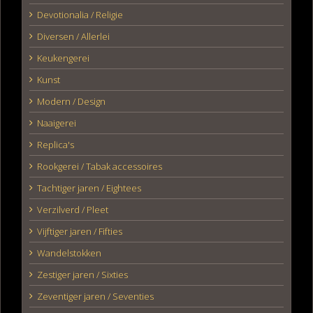
Devotionalia / Religie
Diversen / Allerlei
Keukengerei
Kunst
Modern / Design
Naaigerei
Replica's
Rookgerei / Tabak accessoires
Tachtiger jaren / Eightees
Verzilverd / Pleet
Vijftiger jaren / Fifties
Wandelstokken
Zestiger jaren / Sixties
Zeventiger jaren / Seventies