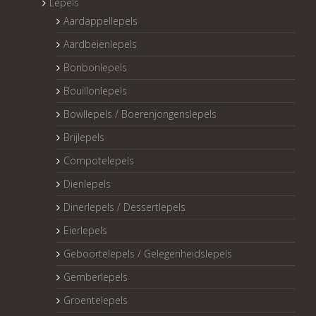
Lepels
Aardappellepels
Aardbeienlepels
Bonbonlepels
Bouillonlepels
Bowllepels / Boerenjongenslepels
Brijlepels
Compotelepels
Dienlepels
Dinerlepels / Dessertlepels
Eierlepels
Geboortelepels / Gelegenheidslepels
Gemberlepels
Groentelepels