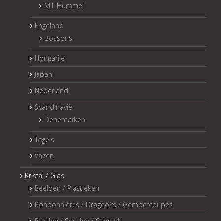
M.I. Hummel
Engeland
Bossons
Hongarije
Japan
Nederland
Scandinavië
Denemarken
Tegels
Vazen
Kristal / Glas
Beelden / Plastieken
Bonbonnières / Drageoirs / Gembercoupes
Borden / Schalen / Schotels