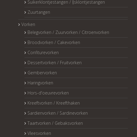
Suikerklontjestangen / IJsklontjestangen
Zuurtangen
Vorken
Belegvorken / Zuurvorken / Citroenvorken
Broodvorken / Cakevorken
Confiturevorken
Dessertvorken / Fruitvorken
Gembervorken
Haringvorken
Hors-d'oeuvrevorken
Kreeftvorken / Kreefthaken
Sardienvorken / Sardinevorken
Taartvorken / Gebaksvorken
Vleesvorken