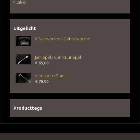
Zilver
Uitgelicht
9 Taartvorken / Gebaksvorken
Jamlepel / Confituurlepel
€
65,00
Vleespen / Spies
€
70,00
Producttags