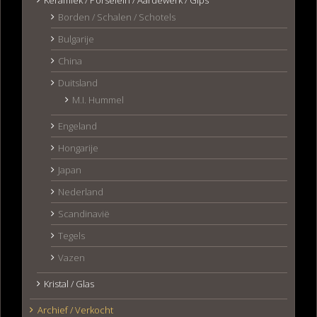
Borden / Schalen / Schotels
Bulgarije
China
Duitsland
M.I. Hummel
Engeland
Hongarije
Japan
Nederland
Scandinavië
Tegels
Vazen
Kristal / Glas
Archief / Verkocht