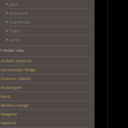
Japan
Nederland
Scandinavië
Tegels
Vazen
Kristal / Glas
Archief / Verkocht
Devotionalia / Religie
Diversen / Allerlei
Keukengerei
Kunst
Modern / Design
Naaigerei
Replica's