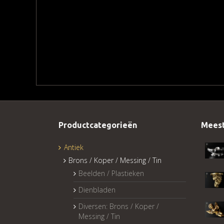
Productcategorieën
Meest
Antiek
Brons / Koper / Messing / Tin
Beelden / Plastieken
Dienbladen
Diversen: Brons / Koper /
Messing / Tin