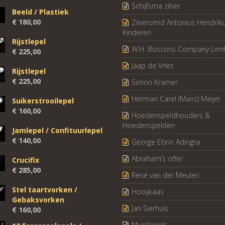
Schijfsma zilver
Beeld / Plastiek
€
180,00
Zilversmid Antonius Hendrik
Kinderen
Rijstlepel
W.H. Bossons Company Limi
€
225,00
Jaap de Vries
Rijstlepel
€
225,00
Simon Kramer
Herman Carel (Mans) Meijer
Suikerstrooilepel
€
160,00
Hoedenspeldhouders &
Hoedenspelden
Jamlepel / Confituurlepel
€
140,00
George Ebrin Adingra
Abraham’s offer
Crucifix
€
285,00
René van der Meulen
Stel taartvorken /
Hooijkaas
Gebaksvorken
Jan Sierhuis
€
160,00
Muntlepels