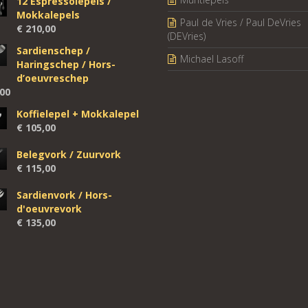
12 Espressolepels /
Mokkalepels
Paul de Vries / Paul DeVries
€
210,00
(DEVries)
Sardienschep /
Michael Lasoff
Haringschep / Hors-
d’oeuvreschep
00
Koffielepel + Mokkalepel
€
105,00
Belegvork / Zuurvork
€
115,00
Sardienvork / Hors-
d'oeuvrevork
€
135,00