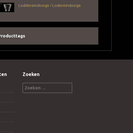
Loddereindoosje / Lodereindoosje
Producttags
ten
Zoeken
Zoeken
naar: