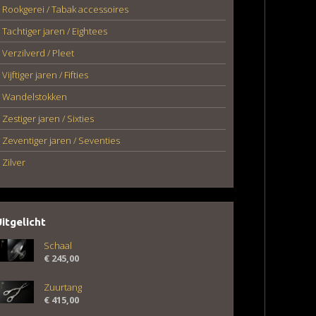
Rookgerei / Tabak accessoires
Tachtiger jaren / Eightees
Verzilverd / Pleet
Vijftiger jaren / Fifties
Wandelstokken
Zestiger jaren / Sixties
Zeventiger jaren / Seventies
Zilver
Uitgelicht
Schaal
€
245,00
Zuurtang
€
415,00