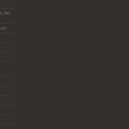
us der
ted