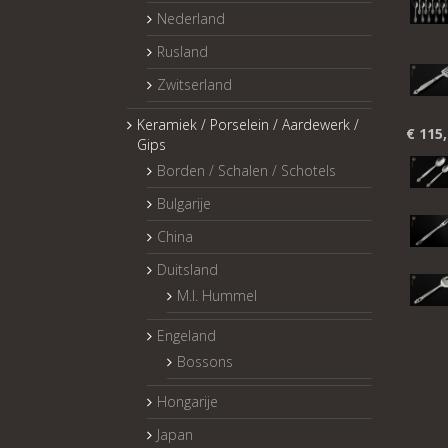
Nederland
Rusland
Zwitserland
Keramiek / Porselein / Aardewerk /
€
115,
Gips
Borden / Schalen / Schotels
Bulgarije
China
Duitsland
M.I. Hummel
Engeland
Bossons
Hongarije
Japan