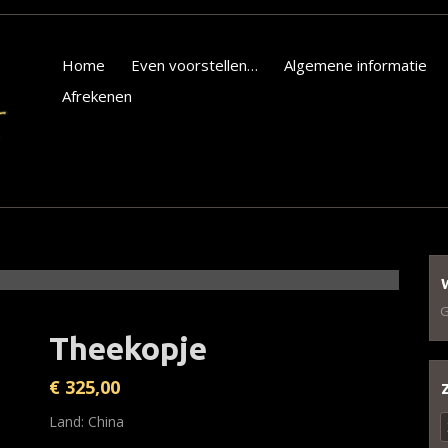
Home
Even voorstellen…
Algemene informatie
Afrekenen
G
Theekopje
€
325,00
Z
Land: China
n