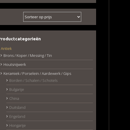
Productcategorieën
Antiek
Brons / Koper / Messing / Tin
Houtsnijwerk
Keramiek / Porselein / Aardewerk / Gips
Borden / Schalen / Schotels
Bulgarije
China
Duitsland
Engeland
Hongarije