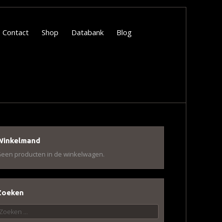
Contact
Shop
Databank
Blog
Winkelmand
een producten in de winkelwagen.
Zoeken
oeken
aar: