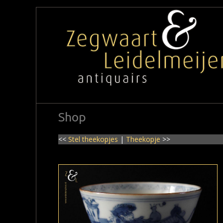
Shop
<<
Stel theekopjes
|
Theekopje
>>