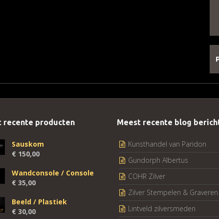
 recente producten
Meest recente blog berich
Sauskom
Kunsthandel van Paridon
€
150,00
Gundorph Albertus
Wandconsole / Console
COHR Zilver
€
35,00
Zilver Stempelen & Graveren
Beeld / Plastiek
Lintveld zilversmeden
€
30,00