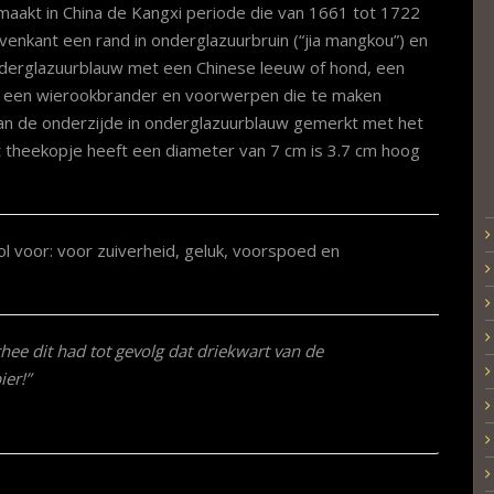
maakt in China de Kangxi periode die van 1661 tot 1722
venkant een rand in onderglazuurbruin (“jia mangkou”) en
nderglazuurblauw met een Chinese leeuw of hond, een
, een wierookbrander en voorwerpen die te maken
aan de onderzijde in onderglazuurblauw gemerkt met het
t theekopje heeft een diameter van 7 cm is 3.7 cm hoog
 voor: voor zuiverheid, geluk, voorspoed en
ee dit had tot gevolg dat driekwart van de
er!”