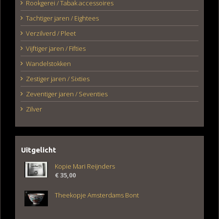
Rookgerei / Tabak accessoires
Tachtiger jaren / Eightees
Verzilverd / Pleet
Vijftiger jaren / Fifties
Wandelstokken
Zestiger jaren / Sixties
Zeventiger jaren / Seventies
Zilver
Uitgelicht
Kopie Mari Reijnders
€
35,00
Theekopje Amsterdams Bont