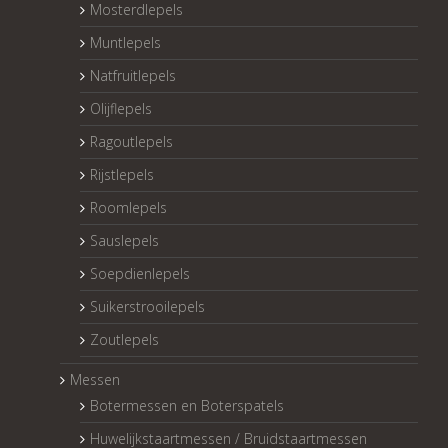
Mosterdlepels
Muntlepels
Natfruitlepels
Olijflepels
Ragoutlepels
Rijstlepels
Roomlepels
Sauslepels
Soepdienlepels
Suikerstrooilepels
Zoutlepels
Messen
Botermessen en Boterspatels
Huwelijkstaartmessen / Bruidstaartmessen