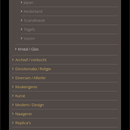
Japan
Nederland
Scandinavië
Tegels
Vazen
Kristal / Glas
Archief / Verkocht
Devotionalia / Religie
Diversen / Allerlei
Keukengerei
Kunst
Modern / Design
Naaigerei
Replica's