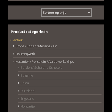
Productcategorieën
Antiek
Brons / Koper / Messing / Tin
Houtsnijwerk
Keramiek / Porselein / Aardewerk / Gips
Borden / Schalen / Schotels
Bulgarije
China
Duitsland
Engeland
Hongarije