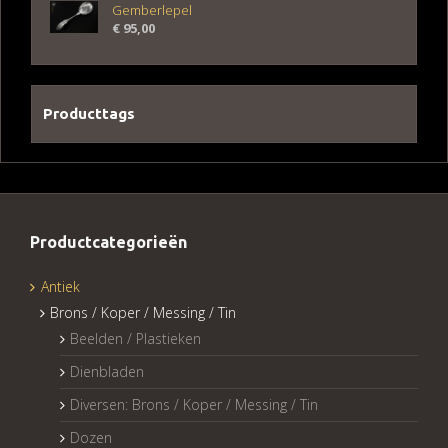
Gemberlepel
€
95,00
Producttags
Productcategorieën
Antiek
Brons / Koper / Messing / Tin
Beelden / Plastieken
Dienbladen
Diversen: Brons / Koper / Messing / Tin
Dozen