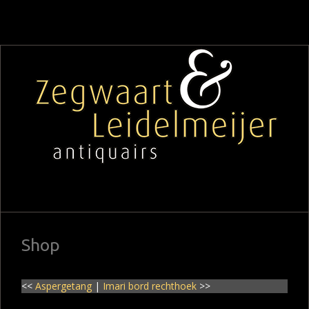
Shop
<<
Aspergetang
|
Imari bord rechthoek
>>