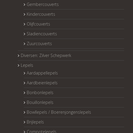
Gembercouverts
Kindercouverts
Olijfcouverts
Sladiencouverts
Zuurcouverts
Diversen: Zilver Schepwerk
Lepels
Aardappellepels
Aardbeienlepels
Bonbonlepels
Bouillonlepels
Bowllepels / Boerenjongenslepels
Brijlepels
Compotelepels